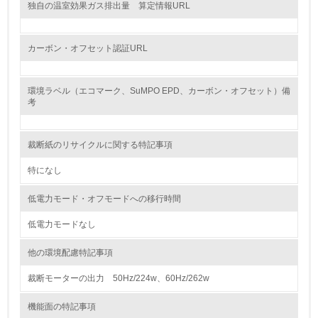
グリーン購入
独自の温室効果ガス排出量 算定情報URL
13.
カーボン・オフセット認証URL
<L1> グリーン購入の取り組み方針を有し、グリーン購入
を行っている
環境ラベル（エコマーク、SuMPO EPD、カーボン・オフセット）備
考
14.
<L2> 購入している製品・サービスの量と種類を把握し、
具体的な目標や計画を立てている
裁断紙のリサイクルに関する特記事項
特になし
包装・物流
低電力モード・オフモードへの移行時間
低電力モードなし
非該当（包装・物流を必要とする業務を行っていない）
他の環境配慮特記事項
15.
裁断モーターの出力 50Hz/224w、60Hz/262w
<L1> 環境負荷ができるだけ小さい包装・梱包を行ってい
る
機能面の特記事項