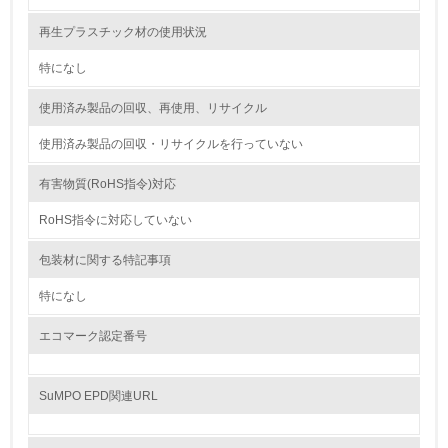
9.
再生プラスチック材の使用状況
<L1> 資源（投入原料、水等）とエネルギー（電力、重
油、ガス）の使用量削減の取り組みを行っている
特になし
10.
使用済み製品の回収、再使用、リサイクル
使用済み製品の回収・リサイクルを行っていない
<L2> 資源とエネルギーの使用量の把握をし、具体的な削
減目標や計画を立てている
有害物質(RoHS指令)対応
環境配慮型製品・サービスの製造・販売
RoHS指令に対応していない
11.
包装材に関する特記事項
<L1> 環境配慮型製品・サービスの製造・販売を積極的に
特になし
行っている
エコマーク認定番号
12.
<L2> 環境配慮型製品・サービスの製造・販売状況を把握
SuMPO EPD関連URL
し、具体的な販売目標や計画を立てている