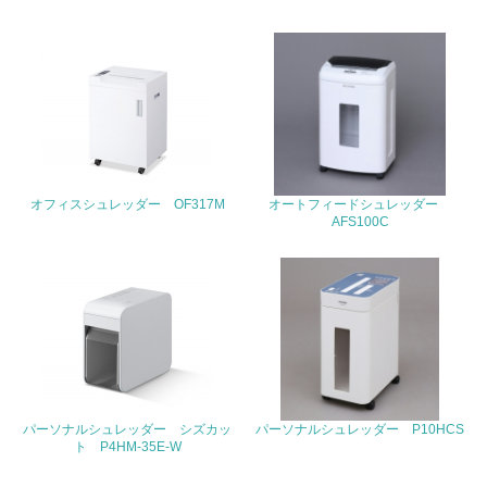
19.
<L1> 廃棄物の発生量の削減及びリサイクルの推進、適正
処理を行っている
20.
<L2> 発生する廃棄物の量と種類を把握し、具体的な削
減・リサイクル目標や計画を立てている
オフィスシュレッダー OF317M
オートフィードシュレッダー
生物多様性保全
AFS100C
21.
<L1> 「生物多様性保全」に関する取り組み（例：森林保
全活動＜植林、天然林保護、間伐＞、認証品の購入、原材
料のトレーサビリティの確認等）を行っている
地域への貢献
パーソナルシュレッダー シズカッ
パーソナルシュレッダー P10HCS
ト P4HM-35E-W
22.