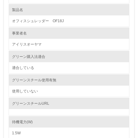
製品名
レベル1
オフィスシュレッダー OF18J
1.
事業者名
環境方針を持っている
アイリスオーヤマ
2.
グリーン購入法適合
環境対応の責任体制を定めている
適合している
3.
グリーンスチール使用有無
環境問題に関する従業員教育を行っている
使用していない
4.
グリーンスチールURL
自社に関係する主要な環境法規制を把握し、順守している
待機電力(W)
レベル2
1.5W