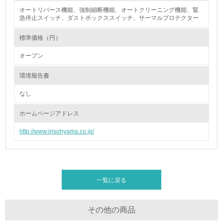
16.
オートリバース機能、強制細断機能、オートクリーニング機能、緊
急停止スイッチ、ダストボックススイッチ、サーマルプロテクター
<L2> 環境負荷ができるだけ小さい物流を行っている
標準価格（円）
化学物質
オープン
環境報告書
非該当（化学物質を使用していない）
なし
17.
ホームページアドレス
<L1> 化学物質の使用量及び外部（大気・水・土壌）への
排出量削減の取り組みを行っている
http://www.irisohyama.co.jp/
18.
<L2> 化学物質の使用量及び外部への排出量を把握し、具
体的な削減目標や計画を立てている
一覧に戻る
廃棄物
その他の商品