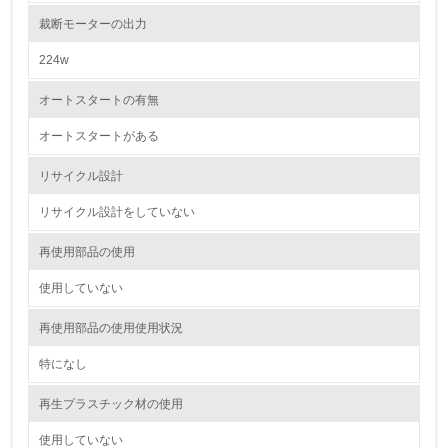
5.
裁断モーターの出力
環境取り組み体制と成果を定期的に検証して次の活動に活
かしている
224w
6.
オートスタートの有無
従業員が環境方針に基づいて自分の業務の中で行うべき環
オートスタートがある
境対策を理解し、実践している
リサイクル設計
7.
リサイクル設計をしていない
環境活動に関する規格やプログラムを導入している
→ 導入している規格名 ISO14001
再使用部品の使用
8.
使用していない
第三者認証を取得している
再使用部品の使用使用状況
特になし
2.環境への取り組み
再生プラスチック材の使用
資源・エネルギー
使用していない