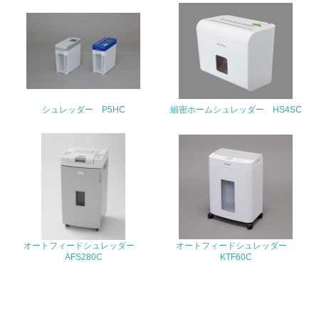
<L1> 周辺地域の環境保全活動を行い、自治体や地域団体
の活動に積極的に参加している
3.社会面の取り組み
23.
<L1> 「人権・労働等」に関する方針、規定等を持ってい
シュレッダー P5HC
細密ホームシュレッダー HS4SC
る
24.
<L1> 「公正・適正な取引」に関する方針、規定等を持っ
ている
25.
<L1> 「情報セキュリティ」に関する方針、規定等を持っ
オートフィードシュレッダー
オートフィードシュレッダー
ている
AFS280C
KTF60C
4.環境面・社会面の情報公開他
26.