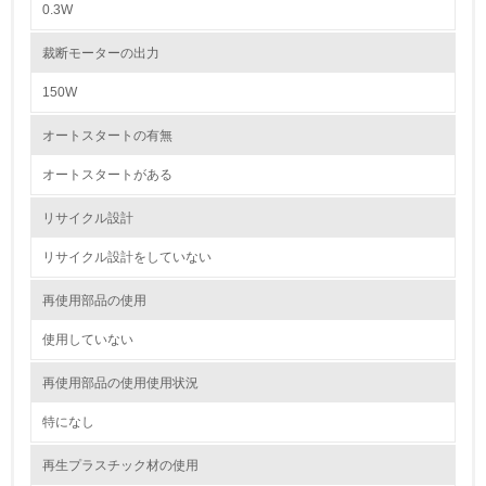
0.3W
5.
裁断モーターの出力
環境取り組み体制と成果を定期的に検証して次の活動に活
かしている
150W
6.
オートスタートの有無
従業員が環境方針に基づいて自分の業務の中で行うべき環
オートスタートがある
境対策を理解し、実践している
リサイクル設計
7.
リサイクル設計をしていない
環境活動に関する規格やプログラムを導入している
再使用部品の使用
8.
使用していない
第三者認証を取得している
再使用部品の使用使用状況
2.環境への取り組み
特になし
資源・エネルギー
再生プラスチック材の使用