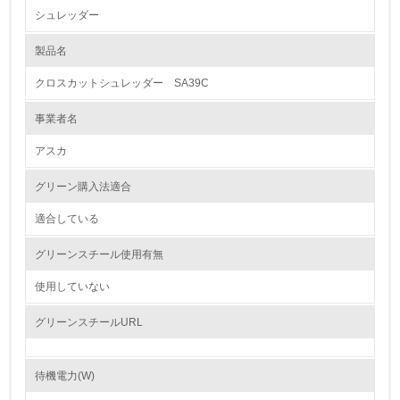
シュレッダー
1.環境取り組み体制
製品名
レベル1
クロスカットシュレッダー SA39C
1.
事業者名
環境方針を持っている
アスカ
2.
グリーン購入法適合
環境対応の責任体制を定めている
適合している
3.
グリーンスチール使用有無
環境問題に関する従業員教育を行っている
使用していない
4.
グリーンスチールURL
自社に関係する主要な環境法規制を把握し、順守している
待機電力(W)
レベル2