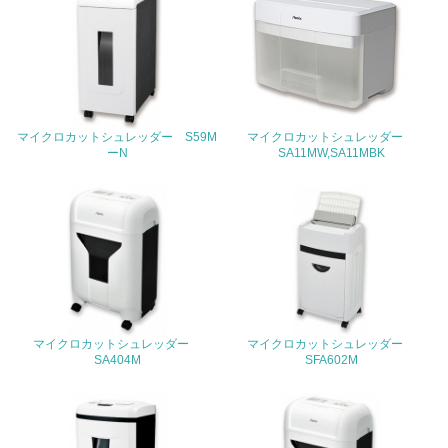
19.
<L1> 廃棄物の発生量の削減及びリサイクルの推進、適正
処理を行っている
20.
マイクロカットシュレッダー S59M
マイクロカットシュレッダー
<L2> 発生する廃棄物の量と種類を把握し、具体的な削
ーN
SA11MW,SA11MBK
減・リサイクル目標や計画を立てている
生物多様性保全
21.
<L1> 「生物多様性保全」に関する取り組み（例：森林保
全活動＜植林、天然林保護、間伐＞、認証品の購入、原材
料のトレーサビリティの確認等）を行っている
マイクロカットシュレッダー
マイクロカットシュレッダー
SA404M
SFA602M
地域への貢献
22.