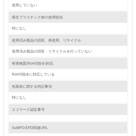
使用していない
9.
再生プラスチック材の使用状況
<L1> 資源（投入原料、水等）とエネルギー（電力、重
油、ガス）の使用量削減の取り組みを行っている
特になし
10.
使用済み製品の回収、再使用、リサイクル
<L2> 資源とエネルギーの使用量の把握をし、具体的な削
使用済み製品の回収・リサイクルを行っていない
減目標や計画を立てている
有害物質(RoHS指令)対応
環境配慮型製品・サービスの製造・販売
RoHS指令に対応している
11.
包装材に関する特記事項
<L1> 環境配慮型製品・サービスの製造・販売を積極的に
行っている
特になし
エコマーク認定番号
12.
<L2> 環境配慮型製品・サービスの製造・販売状況を把握
し、具体的な販売目標や計画を立てている
SuMPO EPD関連URL