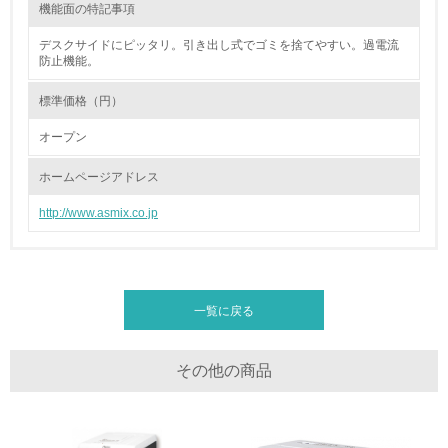
機能面の特記事項
16.
デスクサイドにピッタリ。引き出し式でゴミを捨てやすい。過電流
<L2> 環境負荷ができるだけ小さい物流を行っている
防止機能。
標準価格（円）
化学物質
オープン
非該当（化学物質を使用していない）
ホームページアドレス
http://www.asmix.co.jp
17.
<L1> 化学物質の使用量及び外部（大気・水・土壌）への
排出量削減の取り組みを行っている
18.
一覧に戻る
<L2> 化学物質の使用量及び外部への排出量を把握し、具
体的な削減目標や計画を立てている
その他の商品
廃棄物