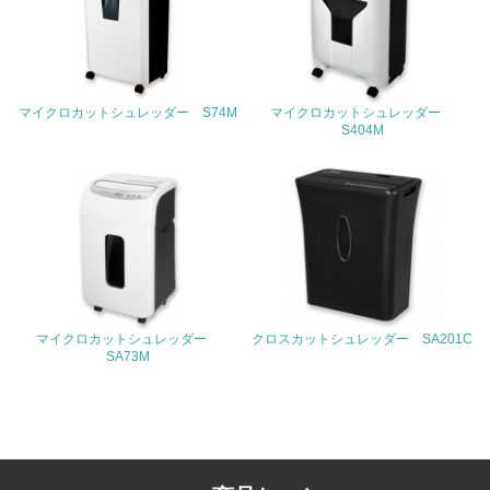
<L1> 周辺地域の環境保全活動を行い、自治体や地域団体
の活動に積極的に参加している
3.社会面の取り組み
マイクロカットシュレッダー S74M
マイクロカットシュレッダー
23.
S404M
<L1> 「人権・労働等」に関する方針、規定等を持ってい
る
24.
<L1> 「公正・適正な取引」に関する方針、規定等を持っ
ている
25.
マイクロカットシュレッダー
クロスカットシュレッダー SA201C
SA73M
<L1> 「情報セキュリティ」に関する方針、規定等を持っ
ている
4.環境面・社会面の情報公開他
26.