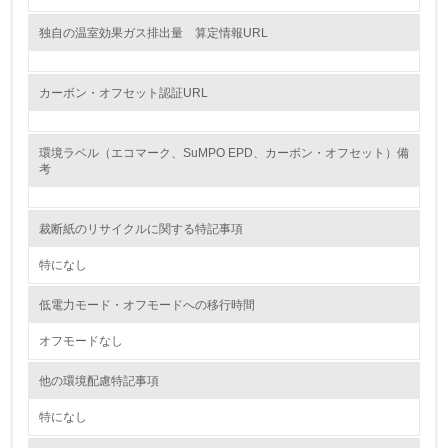
グリーン購入
独自の温室効果ガス排出量 算定情報URL
13.
カーボン・オフセット認証URL
<L1> グリーン購入の取り組み方針を有し、グリーン購入
を行っている
環境ラベル（エコマーク、SuMPO EPD、カーボン・オフセット）備
14.
考
<L2> 購入している製品・サービスの量と種類を把握し、
具体的な目標や計画を立てている
裁断紙のリサイクルに関する特記事項
包装・物流
特になし
低電力モード・オフモードへの移行時間
非該当（包装・物流を必要とする業務を行っていない）
オフモードなし
15.
他の環境配慮特記事項
<L1> 環境負荷ができるだけ小さい包装・梱包を行ってい
特になし
る