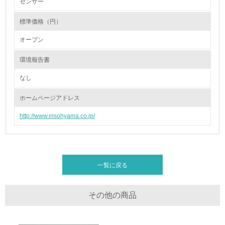
センサー
<L2> 環境負荷ができるだけ小さい物流を行っている
標準価格（円）
化学物質
オープン
環境報告書
非該当（化学物質を使用していない）
なし
17.
ホームページアドレス
<L1> 化学物質の使用量及び外部（大気・水・土壌）への
排出量削減の取り組みを行っている
http://www.irisohyama.co.jp/
18.
<L2> 化学物質の使用量及び外部への排出量を把握し、具
体的な削減目標や計画を立てている
一覧に戻る
廃棄物
その他の商品
19.