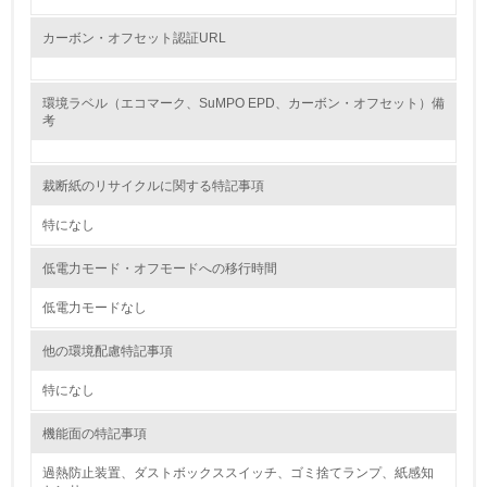
13.
カーボン・オフセット認証URL
<L1> グリーン購入の取り組み方針を有し、グリーン購入
を行っている
環境ラベル（エコマーク、SuMPO EPD、カーボン・オフセット）備
考
14.
<L2> 購入している製品・サービスの量と種類を把握し、
具体的な目標や計画を立てている
裁断紙のリサイクルに関する特記事項
特になし
包装・物流
低電力モード・オフモードへの移行時間
低電力モードなし
非該当（包装・物流を必要とする業務を行っていない）
他の環境配慮特記事項
15.
特になし
<L1> 環境負荷ができるだけ小さい包装・梱包を行ってい
る
機能面の特記事項
16.
過熱防止装置、ダストボックススイッチ、ゴミ捨てランプ、紙感知