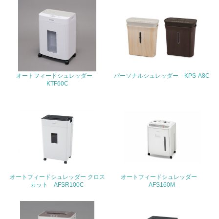
<L1> 廃棄物の発生量の削減及びリサイクルの推進、適正
処理を行っている
20.
<L2> 発生する廃棄物の量と種類を把握し、具体的な削
減・リサイクル目標や計画を立てている
オートフィードシュレッダー
パーソナルシュレッダー KPS-A8C
生物多様性保全
KTF60C
21.
<L1> 「生物多様性保全」に関する取り組み（例：森林保
全活動＜植林、天然林保護、間伐＞、認証品の購入、原材
料のトレーサビリティの確認等）を行っている
地域への貢献
オートフィードシュレッダー クロス
オートフィードシュレッダー
カット AFSR100C
AFS160M
22.
<L1> 周辺地域の環境保全活動を行い、自治体や地域団体
の活動に積極的に参加している