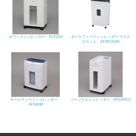
3.社会面の取り組み
23.
<L1> 「人権・労働等」に関する方針、規定等を持ってい
オフィスシュレッダー PLA11H
オートフィードシュレッダー マイク
る
ロカット AFSR100M
24.
<L1> 「公正・適正な取引」に関する方針、規定等を持っ
ている
25.
<L1> 「情報セキュリティ」に関する方針、規定等を持っ
ている
オートフィードシュレッダー
パーソナルシュレッダー KP10HCS
AFS60M
4.環境面・社会面の情報公開他
26.
<L1> パンフレットやホームページ等で、自社の環境情報