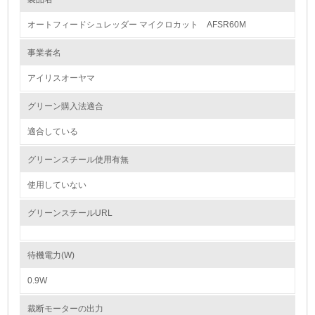
レベル1
オートフィードシュレッダー マイクロカット AFSR60M
1.
事業者名
環境方針を持っている
アイリスオーヤマ
2.
グリーン購入法適合
環境対応の責任体制を定めている
適合している
3.
グリーンスチール使用有無
環境問題に関する従業員教育を行っている
使用していない
4.
グリーンスチールURL
自社に関係する主要な環境法規制を把握し、順守している
待機電力(W)
レベル2
0.9W
5.
裁断モーターの出力