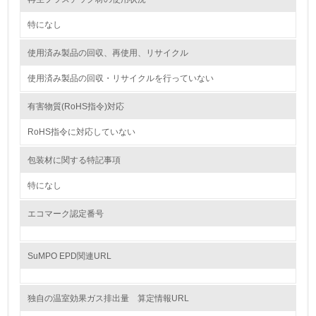
<L1> 資源（投入原料、水等）とエネルギー（電力、重
油、ガス）の使用量削減の取り組みを行っている
特になし
10.
使用済み製品の回収、再使用、リサイクル
使用済み製品の回収・リサイクルを行っていない
<L2> 資源とエネルギーの使用量の把握をし、具体的な削
減目標や計画を立てている
有害物質(RoHS指令)対応
環境配慮型製品・サービスの製造・販売
RoHS指令に対応していない
11.
包装材に関する特記事項
<L1> 環境配慮型製品・サービスの製造・販売を積極的に
特になし
行っている
エコマーク認定番号
12.
<L2> 環境配慮型製品・サービスの製造・販売状況を把握
SuMPO EPD関連URL
し、具体的な販売目標や計画を立てている
グリーン購入
独自の温室効果ガス排出量 算定情報URL