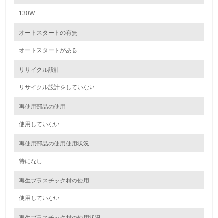
環境取り組み体制と成果を定期的に検証して次の活動に活
かしている
130W
6.
オートスタートの有無
従業員が環境方針に基づいて自分の業務の中で行うべき環
オートスタートがある
境対策を理解し、実践している
リサイクル設計
7.
リサイクル設計をしていない
環境活動に関する規格やプログラムを導入している
→ 導入している規格名 ISO14001
再使用部品の使用
8.
使用していない
第三者認証を取得している
再使用部品の使用使用状況
特になし
2.環境への取り組み
再生プラスチック材の使用
資源・エネルギー
使用していない
9.
再生プラスチック材の使用状況