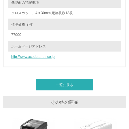
機能面の特記事項
16.
クロスカット、4 x 30mm,定格枚数18枚
<L2> 環境負荷ができるだけ小さい物流を行っている
標準価格（円）
化学物質
77000
ホームページアドレス
非該当（化学物質を使用していない）
http://www.accobrands.co.jp
17.
<L1> 化学物質の使用量及び外部（大気・水・土壌）への
排出量削減の取り組みを行っている
一覧に戻る
18.
<L2> 化学物質の使用量及び外部への排出量を把握し、具
その他の商品
体的な削減目標や計画を立てている
廃棄物