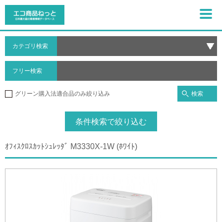
カテゴリ検索
フリー検索
検索
グリーン購入法適合品のみ絞り込み
条件検索で絞り込む
ｵﾌｨｽｸﾛｽｶｯﾄｼｭﾚｯﾀﾞ M3330X-1W (ﾎﾜｲﾄ)