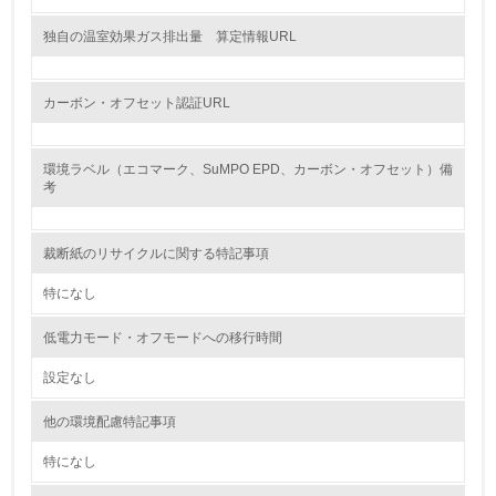
グリーン購入
独自の温室効果ガス排出量 算定情報URL
13.
カーボン・オフセット認証URL
<L1> グリーン購入の取り組み方針を有し、グリーン購入
を行っている
環境ラベル（エコマーク、SuMPO EPD、カーボン・オフセット）備
14.
考
<L2> 購入している製品・サービスの量と種類を把握し、
具体的な目標や計画を立てている
裁断紙のリサイクルに関する特記事項
包装・物流
特になし
低電力モード・オフモードへの移行時間
非該当（包装・物流を必要とする業務を行っていない）
設定なし
15.
他の環境配慮特記事項
<L1> 環境負荷ができるだけ小さい包装・梱包を行ってい
特になし
る