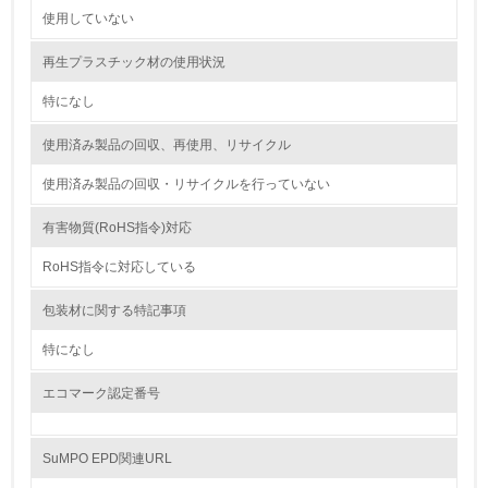
使用していない
9.
再生プラスチック材の使用状況
<L1> 資源（投入原料、水等）とエネルギー（電力、重
油、ガス）の使用量削減の取り組みを行っている
特になし
10.
使用済み製品の回収、再使用、リサイクル
<L2> 資源とエネルギーの使用量の把握をし、具体的な削
使用済み製品の回収・リサイクルを行っていない
減目標や計画を立てている
有害物質(RoHS指令)対応
環境配慮型製品・サービスの製造・販売
RoHS指令に対応している
11.
包装材に関する特記事項
<L1> 環境配慮型製品・サービスの製造・販売を積極的に
行っている
特になし
エコマーク認定番号
12.
<L2> 環境配慮型製品・サービスの製造・販売状況を把握
し、具体的な販売目標や計画を立てている
SuMPO EPD関連URL