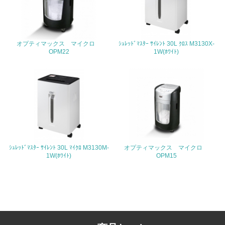
<L1> 周辺地域の環境保全活動を行い、自治体や地域団体
の活動に積極的に参加している
3.社会面の取り組み
オプティマックス マイクロ
ｼｭﾚｯﾄﾞﾏｽﾀｰ ｻｲﾚﾝﾄ 30L ｸﾛｽ M3130X-
OPM22
1W(ﾎﾜｲﾄ)
23.
<L1> 「人権・労働等」に関する方針、規定等を持ってい
る
24.
<L1> 「公正・適正な取引」に関する方針、規定等を持っ
ている
ｼｭﾚｯﾄﾞﾏｽﾀｰ ｻｲﾚﾝﾄ 30L ﾏｲｸﾛ M3130M-
オプティマックス マイクロ
25.
1W(ﾎﾜｲﾄ)
OPM15
<L1> 「情報セキュリティ」に関する方針、規定等を持っ
ている
4.環境面・社会面の情報公開他
26.