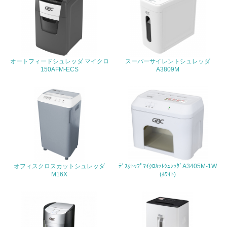
19.
<L1> 廃棄物の発生量の削減及びリサイクルの推進、適正
処理を行っている
20.
オートフィードシュレッダ マイクロ
スーパーサイレントシュレッダ
150AFM-ECS
A3809M
<L2> 発生する廃棄物の量と種類を把握し、具体的な削
減・リサイクル目標や計画を立てている
生物多様性保全
21.
<L1> 「生物多様性保全」に関する取り組み（例：森林保
全活動＜植林、天然林保護、間伐＞、認証品の購入、原材
料のトレーサビリティの確認等）を行っている
オフィスクロスカットシュレッダ
ﾃﾞｽｸﾄｯﾌﾟﾏｲｸﾛｶｯﾄｼｭﾚｯﾀﾞA3405M-1W
M16X
(ﾎﾜｲﾄ)
地域への貢献
22.