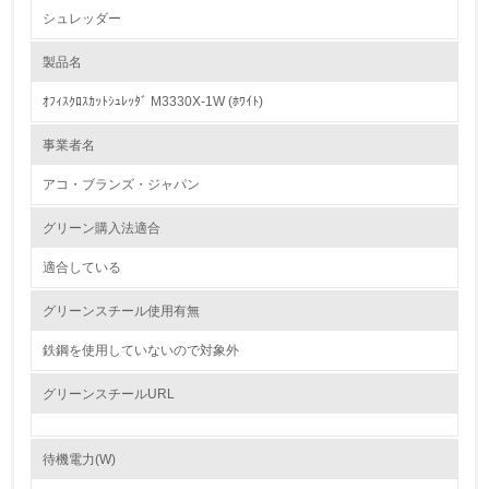
シュレッダー
1.環境取り組み体制
製品名
レベル1
ｵﾌｨｽｸﾛｽｶｯﾄｼｭﾚｯﾀﾞ M3330X-1W (ﾎﾜｲﾄ)
1.
事業者名
環境方針を持っている
アコ・ブランズ・ジャパン
2.
グリーン購入法適合
環境対応の責任体制を定めている
適合している
3.
グリーンスチール使用有無
環境問題に関する従業員教育を行っている
鉄鋼を使用していないので対象外
4.
グリーンスチールURL
自社に関係する主要な環境法規制を把握し、順守している
待機電力(W)
レベル2