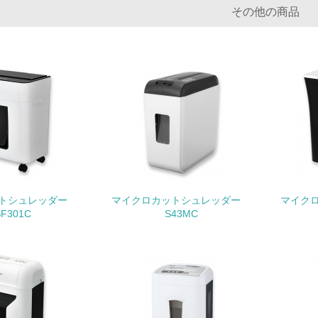
その他の商品
化学物質
非該当（化学物質を使用していない）
<L1> 化学物質の使用量及び外部（大気・水・土壌）への排出
<L2> 化学物質の使用量及び外部への排出量を把握し、具体的
廃棄物
ットシュレッダー
マイクロカットシュレッダー
マイク
<L1> 廃棄物の発生量の削減及びリサイクルの推進、適正処理
SF301C
S43MC
<L2> 発生する廃棄物の量と種類を把握し、具体的な削減・リ
生物多様性保全
<L1> 「生物多様性保全」に関する取り組み（例：森林保全活