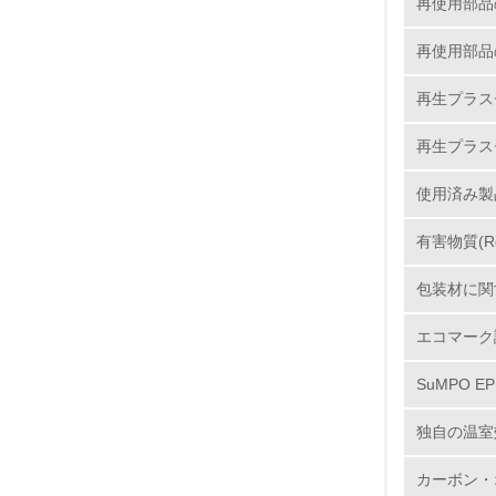
再使用部品
5.
再使用部品
6.
再生プラス
7.
再生プラス
8.
使用済み製
2.
有害物質(R
No.
包装材に関
エコマーク
9.
SuMPO E
10.
独自の温室
カーボン・