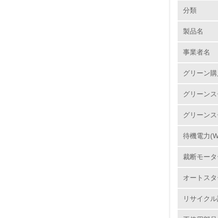
環境の取り
分類
製品名
1.
事業者名
No.
グリーン購
グリーンス
1.
グリーンス
2.
待機電力(W
3.
裁断モータ
4.
オートスタ
リサイクル