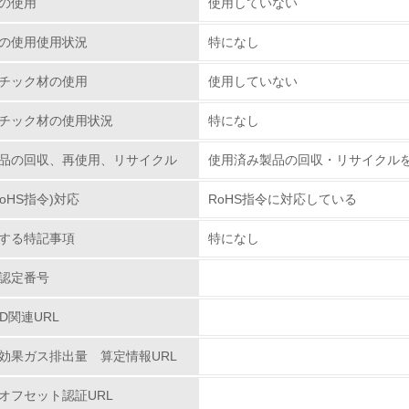
の使用
使用していない
環境取り組み体制と成果を定期的に検証して次の活動に活かし
の使用使用状況
特になし
従業員が環境方針に基づいて自分の業務の中で行うべき環境対
チック材の使用
使用していない
環境活動に関する規格やプログラムを導入している
チック材の使用状況
特になし
第三者認証を取得している
品の回収、再使用、リサイクル
使用済み製品の回収・リサイクル
環境への取り組み
oHS指令)対応
RoHS指令に対応している
チェック項目
する特記事項
特になし
資源・エネルギー
認定番号
<L1> 資源（投入原料、水等）とエネルギー（電力、重油、ガ
PD関連URL
効果ガス排出量 算定情報URL
<L2> 資源とエネルギーの使用量の把握をし、具体的な削減目
オフセット認証URL
環境配慮型製品・サービスの