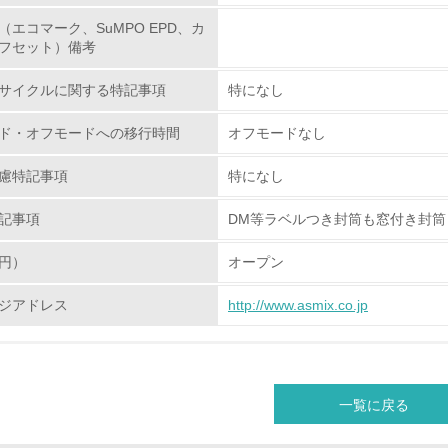
（エコマーク、SuMPO EPD、カ
フセット）備考
<L1> 環境配慮型製品・サービスの製造・販売を積極的に行って
サイクルに関する特記事項
特になし
<L2> 環境配慮型製品・サービスの製造・販売状況を把握し、
ド・オフモードへの移行時間
オフモードなし
グリーン購入
慮特記事項
特になし
<L1> グリーン購入の取り組み方針を有し、グリーン購入を行っ
記事項
DM等ラベルつき封筒も窓付き封筒
<L2> 購入している製品・サービスの量と種類を把握し、具体
円）
オープン
包装・物流
ジアドレス
http://www.asmix.co.jp
非該当（包装・物流を必要とする業務を行っていない）
<L1> 環境負荷ができるだけ小さい包装・梱包を行っている
一覧に戻る
<L2> 環境負荷ができるだけ小さい物流を行っている