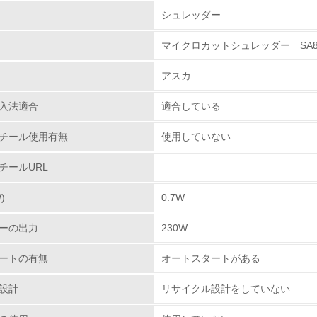
組み
シュレッダー
マイクロカットシュレッダー SA8
環境取り組み体制
アスカ
チェック項目
入法適合
適合している
レベル1
チール使用有無
使用していない
環境方針を持っている
チールURL
環境対応の責任体制を定めている
)
0.7W
環境問題に関する従業員教育を行っている
ーの出力
230W
自社に関係する主要な環境法規制を把握し、順守している
ートの有無
オートスタートがある
レベル2
設計
リサイクル設計をしていない