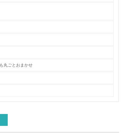
いる
具体的な販売目標や計画を立てている
ている
も丸ごとおまかせ
的な目標や計画を立てている