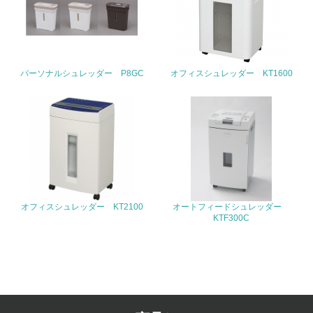
3.社会面の取り組み
23.
パーソナルシュレッダー P8GC
オフィスシュレッダー KT1600
<L1> 「人権・労働等」に関する方針、規定等を持ってい
る
24.
<L1> 「公正・適正な取引」に関する方針、規定等を持っ
ている
25.
オフィスシュレッダー KT2100
オートフィードシュレッダー
<L1> 「情報セキュリティ」に関する方針、規定等を持っ
KTF300C
ている
4.環境面・社会面の情報公開他
26.
<L1> パンフレットやホームページ等で、自社の環境情報