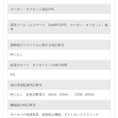
13.
カーボン・オフセット認証URL
<L1> グリーン購入の取り組み方針を有し、グリーン購入
を行っている
環境ラベル（エコマーク、SuMPO EPD、カーボン・オフセット）備
考
14.
<L2> 購入している製品・サービスの量と種類を把握し、
具体的な目標や計画を立てている
裁断紙のリサイクルに関する特記事項
特になし
包装・物流
低電力モード・オフモードへの移行時間
5分
非該当（包装・物流を必要とする業務を行っていない）
他の環境配慮特記事項
15.
特になし 定格消費電力 650Ｗ（50Hz）、720W（60Hz）
<L1> 環境負荷ができるだけ小さい包装・梱包を行ってい
る
機能面の特記事項
16.
モーターの保護装置、過熱防止機能、ダストボックススイッチ