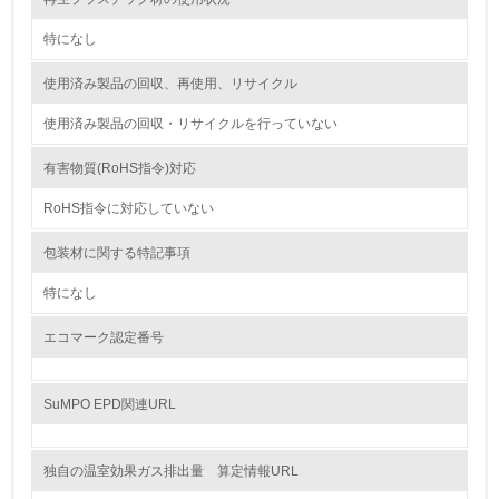
<L1> 資源（投入原料、水等）とエネルギー（電力、重
油、ガス）の使用量削減の取り組みを行っている
特になし
10.
使用済み製品の回収、再使用、リサイクル
使用済み製品の回収・リサイクルを行っていない
<L2> 資源とエネルギーの使用量の把握をし、具体的な削
減目標や計画を立てている
有害物質(RoHS指令)対応
環境配慮型製品・サービスの製造・販売
RoHS指令に対応していない
11.
包装材に関する特記事項
<L1> 環境配慮型製品・サービスの製造・販売を積極的に
特になし
行っている
エコマーク認定番号
12.
<L2> 環境配慮型製品・サービスの製造・販売状況を把握
SuMPO EPD関連URL
し、具体的な販売目標や計画を立てている
グリーン購入
独自の温室効果ガス排出量 算定情報URL