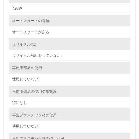
環境取り組み体制と成果を定期的に検証して次の活動に活
かしている
720W
6.
オートスタートの有無
従業員が環境方針に基づいて自分の業務の中で行うべき環
オートスタートがある
境対策を理解し、実践している
リサイクル設計
7.
リサイクル設計をしていない
環境活動に関する規格やプログラムを導入している
→ 導入している規格名 ISO14001
再使用部品の使用
8.
使用していない
第三者認証を取得している
再使用部品の使用使用状況
特になし
2.環境への取り組み
再生プラスチック材の使用
資源・エネルギー
使用していない
9.
再生プラスチック材の使用状況