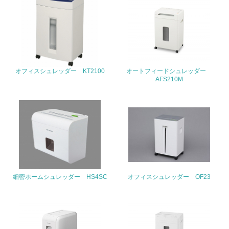
<L1> 廃棄物の発生量の削減及びリサイクルの推進、適正
処理を行っている
20.
<L2> 発生する廃棄物の量と種類を把握し、具体的な削
減・リサイクル目標や計画を立てている
オフィスシュレッダー KT2100
オートフィードシュレッダー
AFS210M
生物多様性保全
21.
<L1> 「生物多様性保全」に関する取り組み（例：森林保
全活動＜植林、天然林保護、間伐＞、認証品の購入、原材
料のトレーサビリティの確認等）を行っている
地域への貢献
細密ホームシュレッダー HS4SC
オフィスシュレッダー OF23
22.
<L1> 周辺地域の環境保全活動を行い、自治体や地域団体
の活動に積極的に参加している