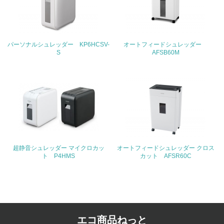
3.社会面の取り組み
23.
パーソナルシュレッダー KP6HCSV-
オートフィードシュレッダー
S
AFSB60M
<L1> 「人権・労働等」に関する方針、規定等を持ってい
る
24.
<L1> 「公正・適正な取引」に関する方針、規定等を持っ
ている
25.
超静音シュレッダー マイクロカッ
オートフィードシュレッダー クロス
<L1> 「情報セキュリティ」に関する方針、規定等を持っ
ト P4HMS
カット AFSR60C
ている
4.環境面・社会面の情報公開他
26.
エコ商品ねっと
<L1> パンフレットやホームページ等で、自社の環境情報