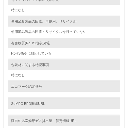
<L1> 資源（投入原料、水等）とエネルギー（電力、重
油、ガス）の使用量削減の取り組みを行っている
特になし
10.
使用済み製品の回収、再使用、リサイクル
使用済み製品の回収・リサイクルを行っていない
<L2> 資源とエネルギーの使用量の把握をし、具体的な削
減目標や計画を立てている
有害物質(RoHS指令)対応
環境配慮型製品・サービスの製造・販売
RoHS指令に対応している
11.
包装材に関する特記事項
<L1> 環境配慮型製品・サービスの製造・販売を積極的に
特になし
行っている
エコマーク認定番号
12.
<L2> 環境配慮型製品・サービスの製造・販売状況を把握
SuMPO EPD関連URL
し、具体的な販売目標や計画を立てている
グリーン購入
独自の温室効果ガス排出量 算定情報URL