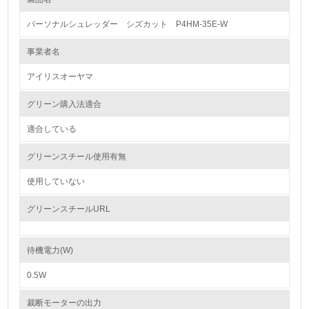
レベル1
パーソナルシュレッダー シズカット P4HM-35E-W
1.
事業者名
環境方針を持っている
アイリスオーヤマ
2.
グリーン購入法適合
環境対応の責任体制を定めている
適合している
3.
グリーンスチール使用有無
環境問題に関する従業員教育を行っている
使用していない
4.
グリーンスチールURL
自社に関係する主要な環境法規制を把握し、順守している
待機電力(W)
レベル2
0.5W
5.
裁断モーターの出力