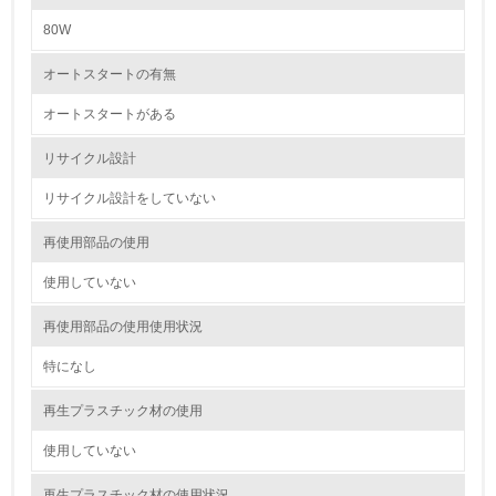
環境取り組み体制と成果を定期的に検証して次の活動に活
かしている
80W
6.
オートスタートの有無
従業員が環境方針に基づいて自分の業務の中で行うべき環
オートスタートがある
境対策を理解し、実践している
リサイクル設計
7.
リサイクル設計をしていない
環境活動に関する規格やプログラムを導入している
→ 導入している規格名 ISO14001
再使用部品の使用
8.
使用していない
第三者認証を取得している
再使用部品の使用使用状況
特になし
2.環境への取り組み
再生プラスチック材の使用
資源・エネルギー
使用していない
9.
再生プラスチック材の使用状況