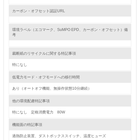
13.
カーボン・オフセット認証URL
<L1> グリーン購入の取り組み方針を有し、グリーン購入
を行っている
環境ラベル（エコマーク、SuMPO EPD、カーボン・オフセット）備
考
14.
<L2> 購入している製品・サービスの量と種類を把握し、
具体的な目標や計画を立てている
裁断紙のリサイクルに関する特記事項
特になし
包装・物流
低電力モード・オフモードへの移行時間
あり（オートオフ機能、無操作状態10分継続）
非該当（包装・物流を必要とする業務を行っていない）
他の環境配慮特記事項
15.
特になし 定格消費電力 80W
<L1> 環境負荷ができるだけ小さい包装・梱包を行ってい
る
機能面の特記事項
16.
過熱防止装置、ダストボックススイッチ、温度ヒューズ