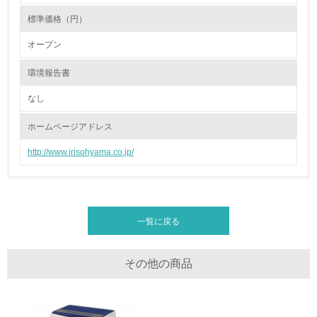
<L2> 環境負荷ができるだけ小さい物流を行っている
標準価格（円）
化学物質
オープン
環境報告書
非該当（化学物質を使用していない）
なし
17.
ホームページアドレス
<L1> 化学物質の使用量及び外部（大気・水・土壌）への
http://www.irisohyama.co.jp/
排出量削減の取り組みを行っている
18.
<L2> 化学物質の使用量及び外部への排出量を把握し、具
一覧に戻る
体的な削減目標や計画を立てている
廃棄物
その他の商品
19.