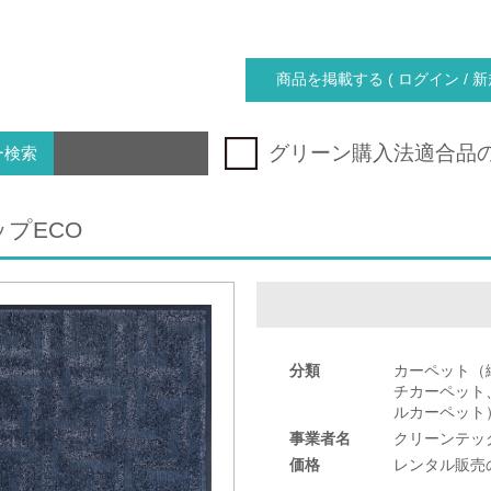
商品を掲載する ( ログイン / 新
グリーン購入法適合品
ー検索
プECO
分類
カーペット（
チカーペット
ルカーペット
事業者名
クリーンテッ
価格
レンタル販売