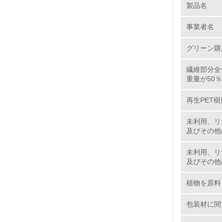
製品名
No.
事業者名
グリーン購
繊維部分全
1.
重量が50
2.
再生PET
3.
未利用、リ
及びその他
4.
未利用、リ
及びその他
植物を原料
5.
包装材に関
6.