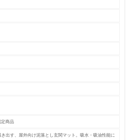
チェック
ス）の使用量削減の取り組みを行っている
標や計画を立てている
製造・販売
認定商品
いる
掻き出す、屋外向け泥落とし玄関マット。吸水・吸油性能に