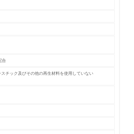
チェック
配合
ラスチック及びその他の再生材料を使用していない
ている
策を理解し、実践している