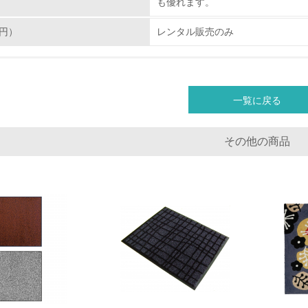
も優れます。
<L2> 環境配慮型製品・サービスの製造・販売状況を把握し、
円）
レンタル販売のみ
グリーン購入
<L1> グリーン購入の取り組み方針を有し、グリーン購入を行っ
一覧に戻る
<L2> 購入している製品・サービスの量と種類を把握し、具体
その他の商品
包装・物流
非該当（包装・物流を必要とする業務を行っていない）
<L1> 環境負荷ができるだけ小さい包装・梱包を行っている
<L2> 環境負荷ができるだけ小さい物流を行っている
化学物質