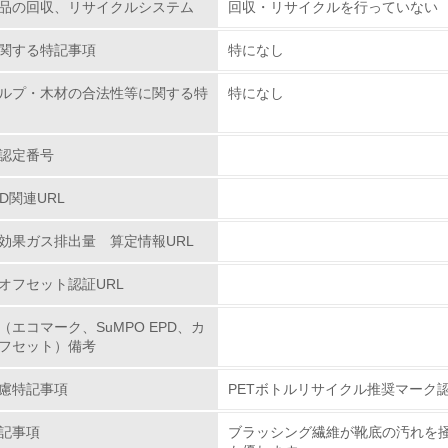
品の回収、リサイクルシステム
回収・リサイクルを行っていない
環境活動に関する規格やプログラムを導入している
関する特記事項
特になし
第三者認証を取得している
ルプ・木材の合法性等に関する特
特になし
環境への取り組み
認定番号
チェック項目
PD関連URL
資源・エネルギー
効果ガス排出量 算定情報URL
<L1> 資源（投入原料、水等）とエネルギー（電力、重油、ガ
オフセット認証URL
<L2> 資源とエネルギーの使用量の把握をし、具体的な削減目
（エコマーク、SuMPO EPD、カ
フセット）備考
環境配慮型製品・サービスの
慮特記事項
PETボトルリサイクル推奨マーク
<L1> 環境配慮型製品・サービスの製造・販売を積極的に行って
記事項
ブラッシング繊維が靴底の汚れを