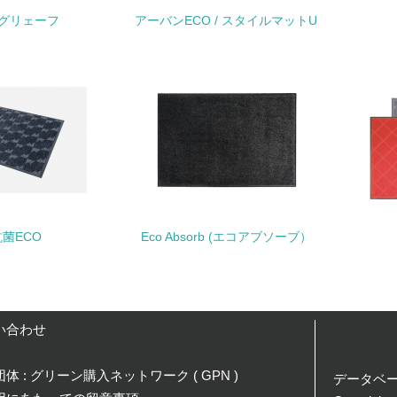
グリェーフ
非該当（化学物質を使用していない）
アーバンECO / スタイルマットU
<L1> 化学物質の使用量及び外部（大気・水・土壌）への排出
<L2> 化学物質の使用量及び外部への排出量を把握し、具体的
廃棄物
<L1> 廃棄物の発生量の削減及びリサイクルの推進、適正処理
<L2> 発生する廃棄物の量と種類を把握し、具体的な削減・リ
抗菌ECO
Eco Absorb (エコアブソーブ）
生物多様性保全
<L1> 「生物多様性保全」に関する取り組み（例：森林保全活
い合わせ
購入、原材料のトレーサビリティの確認等）を行っている
体 : グリーン購入ネットワーク ( GPN )
データベ
地域への貢献