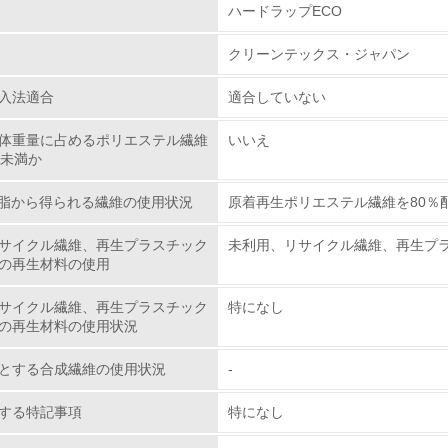
ハードラップECO
チェック項目
クリーンテックス・ジャパン
レベル1
入法適合
適合していない
体重量に占めるポリエステル繊維
いいえ
環境方針を持っている
％未満か
環境対応の責任体制を定めている
樹脂から得られる繊維の使用状況
原着再生ポリエステル繊維を80％
環境問題に関する従業員教育を行っている
サイクル繊維、再生プラスチック
未利用、リサイクル繊維、再生プ
の再生材料の使用
自社に関係する主要な環境法規制を把握し、順守している
サイクル繊維、再生プラスチック
特になし
の再生材料の使用状況
レベル2
とする合成繊維の使用状況
-
環境取り組み体制と成果を定期的に検証して次の活動に活かし
する特記事項
特になし
従業員が環境方針に基づいて自分の業務の中で行うべき環境対