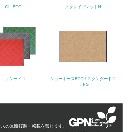
GIL ECO
スクレイプマットH
量削減の取り組みを行っている
な削減目標や計画を立てている
を行っている
サイクル目標や計画を立てている
エクシードⅡ
ショーホースECO / スタンダードマ
ットS
動＜植林、天然林保護、間伐＞、認証品の
ースの無断複製・転載を禁じます。