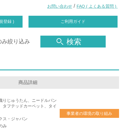
/
お問い合わせ
FAQ ( よくある質問 )
規登録 )
ご利用ガイド
検索
のみ絞り込み
商品詳細
織りじゅうたん、ニードルパン
、タフテッドカーペット、タイ
）
事業者の環境の取り組み
クス・ジャパン
のみ