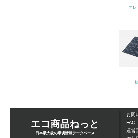
オレ
17.
18.
19.
20.
21.
お問
エコ商品ねっと
FAQ
運営団
日本最大級の環境情報データベース