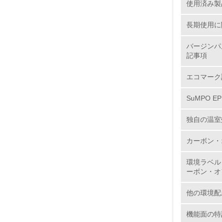
使用済み製
7.
長期使用に
8.
バージンパ
記事項
2.
エコマーク
No.
SuMPO E
独自の温室
9.
カーボン・
10.
環境ラベル
ーボン・オ
他の環境配
11.
機能面の特