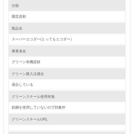
環境の取り組み
分類
園芸資材
1.環境取り組み体制
製品名
レベル1
スーパーエコダー(とってもエコダー）
1.
事業者名
環境方針を持っている
グリーン有機資材
2.
グリーン購入法適合
環境対応の責任体制を定めている
適合している
3.
グリーンスチール使用有無
環境問題に関する従業員教育を行っている
鉄鋼を使用していないので対象外
4.
グリーンスチールURL
自社に関係する主要な環境法規制を把握し、順守している