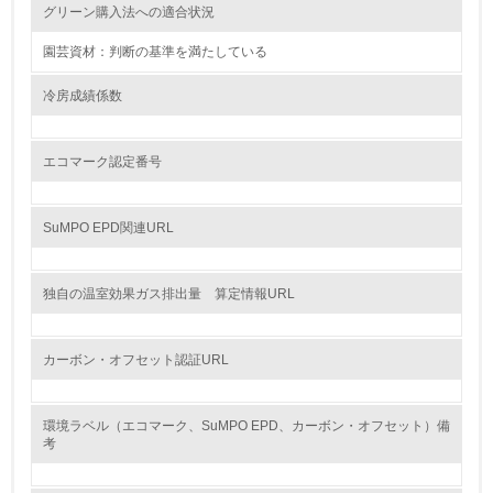
グリーン購入法への適合状況
レベル2
園芸資材：判断の基準を満たしている
5.
冷房成績係数
環境取り組み体制と成果を定期的に検証して次の活動に活
かしている
エコマーク認定番号
6.
従業員が環境方針に基づいて自分の業務の中で行うべき環
SuMPO EPD関連URL
境対策を理解し、実践している
7.
独自の温室効果ガス排出量 算定情報URL
環境活動に関する規格やプログラムを導入している
カーボン・オフセット認証URL
8.
第三者認証を取得している
環境ラベル（エコマーク、SuMPO EPD、カーボン・オフセット）備
考
2.環境への取り組み