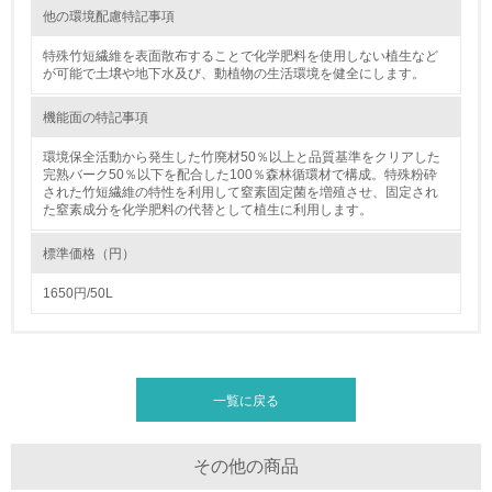
資源・エネルギー
他の環境配慮特記事項
特殊竹短繊維を表面散布することで化学肥料を使用しない植生など
9.
が可能で土壌や地下水及び、動植物の生活環境を健全にします。
<L1> 資源（投入原料、水等）とエネルギー（電力、重
機能面の特記事項
油、ガス）の使用量削減の取り組みを行っている
環境保全活動から発生した竹廃材50％以上と品質基準をクリアした
10.
完熟バーク50％以下を配合した100％森林循環材で構成。特殊粉砕
された竹短繊維の特性を利用して窒素固定菌を増殖させ、固定され
た窒素成分を化学肥料の代替として植生に利用します。
<L2> 資源とエネルギーの使用量の把握をし、具体的な削
減目標や計画を立てている
標準価格（円）
環境配慮型製品・サービスの製造・販売
1650円/50L
11.
<L1> 環境配慮型製品・サービスの製造・販売を積極的に
行っている
一覧に戻る
12.
その他の商品
<L2> 環境配慮型製品・サービスの製造・販売状況を把握