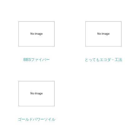
し、具体的な販売目標や計画を立てている
グリーン購入
13.
<L1> グリーン購入の取り組み方針を有し、グリーン購入
を行っている
BBSファイバー
とってもエコダ－工法
14.
<L2> 購入している製品・サービスの量と種類を把握し、
具体的な目標や計画を立てている
包装・物流
非該当（包装・物流を必要とする業務を行っていない）
ゴールドパワーソイル
15.
<L1> 環境負荷ができるだけ小さい包装・梱包を行ってい