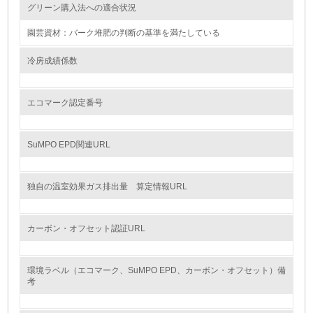
グリーン購入法への適合状況
レベル2
園芸資材：バーク堆肥の判断の基準を満たしている
5.
冷房成績係数
環境取り組み体制と成果を定期的に検証して次の活動に活
かしている
エコマーク認定番号
6.
従業員が環境方針に基づいて自分の業務の中で行うべき環
SuMPO EPD関連URL
境対策を理解し、実践している
7.
独自の温室効果ガス排出量 算定情報URL
環境活動に関する規格やプログラムを導入している
カーボン・オフセット認証URL
8.
第三者認証を取得している
環境ラベル（エコマーク、SuMPO EPD、カーボン・オフセット）備
考
2.環境への取り組み