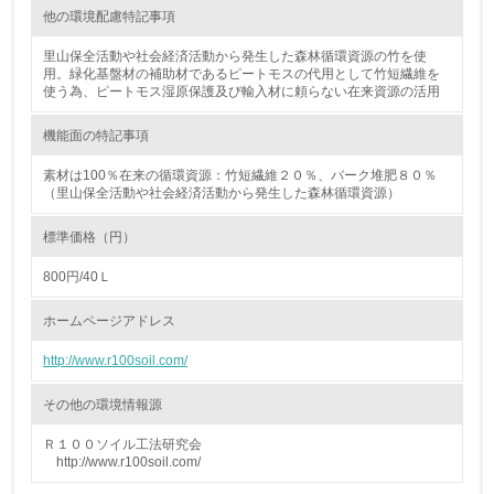
資源・エネルギー
他の環境配慮特記事項
里山保全活動や社会経済活動から発生した森林循環資源の竹を使
9.
用。緑化基盤材の補助材であるピートモスの代用として竹短繊維を
使う為、ピートモス湿原保護及び輸入材に頼らない在来資源の活用
<L1> 資源（投入原料、水等）とエネルギー（電力、重
油、ガス）の使用量削減の取り組みを行っている
機能面の特記事項
10.
素材は100％在来の循環資源：竹短繊維２０％、バーク堆肥８０％
（里山保全活動や社会経済活動から発生した森林循環資源）
<L2> 資源とエネルギーの使用量の把握をし、具体的な削
減目標や計画を立てている
標準価格（円）
800円/40Ｌ
環境配慮型製品・サービスの製造・販売
ホームページアドレス
11.
http://www.r100soil.com/
<L1> 環境配慮型製品・サービスの製造・販売を積極的に
行っている
その他の環境情報源
12.
Ｒ１００ソイル工法研究会
http://www.r100soil.com/
<L2> 環境配慮型製品・サービスの製造・販売状況を把握