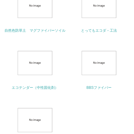
る
16.
<L2> 環境負荷ができるだけ小さい物流を行っている
自然色防草土 マグファイバーソイル
とってもエコダ－工法
化学物質
非該当（化学物質を使用していない）
17.
<L1> 化学物質の使用量及び外部（大気・水・土壌）への
エコテンダー（中性固化剤）
BBSファイバー
排出量削減の取り組みを行っている
18.
<L2> 化学物質の使用量及び外部への排出量を把握し、具
体的な削減目標や計画を立てている