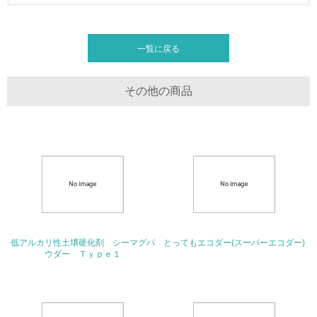
し、具体的な販売目標や計画を立てている
グリーン購入
一覧に戻る
13.
その他の商品
<L1> グリーン購入の取り組み方針を有し、グリーン購入
を行っている
14.
<L2> 購入している製品・サービスの量と種類を把握し、
具体的な目標や計画を立てている
包装・物流
低アルカリ性土壌硬化剤 シーマグパ
とってもエコダー(スーパーエコダー)
ウダー Ｔｙｐｅ１
非該当（包装・物流を必要とする業務を行っていない）
15.
<L1> 環境負荷ができるだけ小さい包装・梱包を行ってい