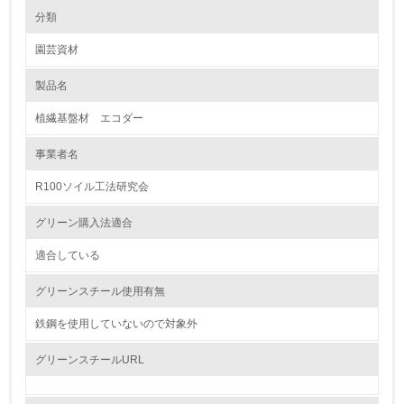
環境の取り組み
分類
園芸資材
1.環境取り組み体制
製品名
レベル1
植繊基盤材 エコダー
1.
事業者名
環境方針を持っている
R100ソイル工法研究会
2.
グリーン購入法適合
環境対応の責任体制を定めている
適合している
3.
グリーンスチール使用有無
環境問題に関する従業員教育を行っている
鉄鋼を使用していないので対象外
4.
グリーンスチールURL
自社に関係する主要な環境法規制を把握し、順守している