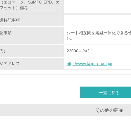
（エコマーク、SuMPO EPD、カ
第三者認証を取得している
フセット）備考
慮特記事項
環境への取り組み
記事項
シート相互間を溶融一体化できる
チェック項目
化。
資源・エネルギー
円）
22000～/m2
ジアドレス
http://www.tajima-roof.jp/
<L1> 資源（投入原料、水等）とエネルギー（電力、重油、ガ
<L2> 資源とエネルギーの使用量の把握をし、具体的な削減目
一覧に戻る
環境配慮型製品・サービスの
<L1> 環境配慮型製品・サービスの製造・販売を積極的に行って
その他の商品
<L2> 環境配慮型製品・サービスの製造・販売状況を把握し、