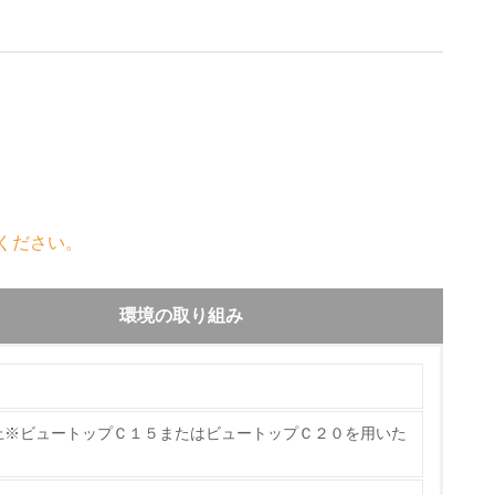
ください。
環境の取り組み
上※ビュートップＣ１５またはビュートップＣ２０を用いた
チェック