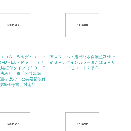
ている
的な目標や計画を立てている
ブエコム ※セダムユニッ
アスファルト露出防水保護塗料仕上
FD－EU・ＭｅＩＩ）と
※ＳＰファインカラーまたはＳＰサ
現場植付タイプ（ＦＤ－Ｅ
ーモコートを塗布
工法あり ※「公共建築工
様書」及び「公共建築改修
標準仕様書」対応品