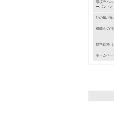
環境ラベル
8.
ーボン・オ
他の環境配
2.
機能面の特
No.
標準価格（
ホームペー
9.
10.
11.
12.