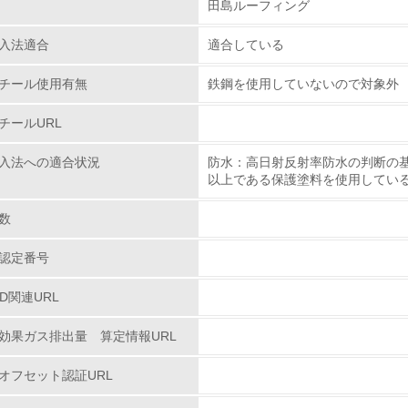
田島ルーフィング
レベル1
入法適合
適合している
チール使用有無
鉄鋼を使用していないので対象外
環境方針を持っている
チールURL
環境対応の責任体制を定めている
入法への適合状況
防水：高日射反射率防水の判断の基
環境問題に関する従業員教育を行っている
以上である保護塗料を使用してい
自社に関係する主要な環境法規制を把握し、順守している
数
レベル2
認定番号
PD関連URL
環境取り組み体制と成果を定期的に検証して次の活動に活かし
効果ガス排出量 算定情報URL
従業員が環境方針に基づいて自分の業務の中で行うべき環境対
オフセット認証URL
環境活動に関する規格やプログラムを導入している