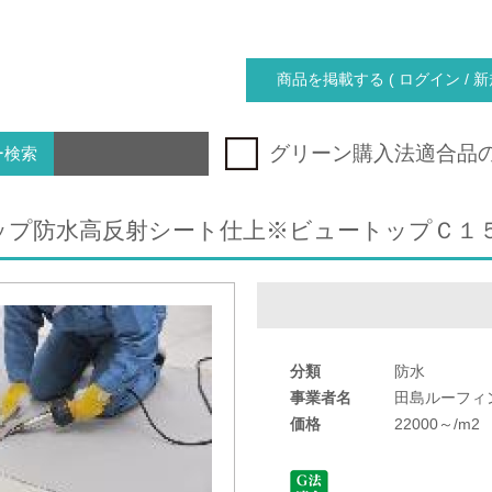
商品を掲載する ( ログイン / 新
グリーン購入法適合品
ー検索
ップ防水高反射シート仕上※ビュートップＣ１
分類
防水
事業者名
田島ルーフィ
価格
22000～/m2