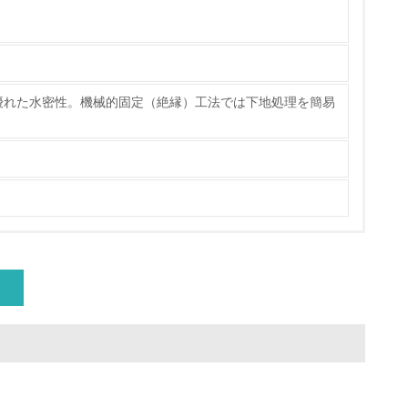
優れた水密性。機械的固定（絶縁）工法では下地処理を簡易
チェック
ス）の使用量削減の取り組みを行っている
標や計画を立てている
製造・販売
いる
具体的な販売目標や計画を立てている