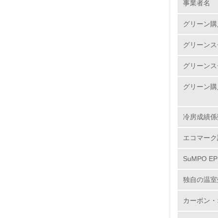
事業者名
グリーン購
グリーンス
1.
グリーンス
2.
グリーン購
3.
4.
冷房成績係
エコマーク
SuMPO E
5.
独自の温室
6.
カーボン・
7.