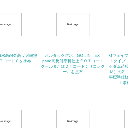
グリーン購入
<L1> グリーン購入の取り組み方針を有し、グリーン購入を行っ
<L2> 購入している製品・サービスの量と種類を把握し、具体
包装・物流
防水高耐久高反射率塗
オルタック防水、GO-JIN、EX-
Gウェイ
ＴコートＣを塗布
pand高反射塗料仕上※ＯＴコート
トタイプ（
非該当（包装・物流を必要とする業務を行っていない）
クールまたはＯＴコートシリコンク
セダム苗
ールを塗布
Ｍ）の2
事標準仕
<L1> 環境負荷ができるだけ小さい包装・梱包を行っている
工事
<L2> 環境負荷ができるだけ小さい物流を行っている
化学物質
非該当（化学物質を使用していない）