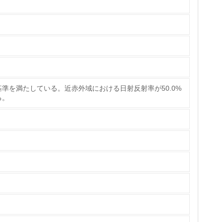
準を満たしている。近赤外域における日射反射率が50.0%
る。
ている
策を理解し、実践している