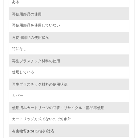
<L1> 環境配慮型製品・サービスの製造・販売を積極的に
ある
行っている
再使用部品の使用
12.
再使用部品を使用していない
<L2> 環境配慮型製品・サービスの製造・販売状況を把握
し、具体的な販売目標や計画を立てている
再使用部品の使用状況
特になし
グリーン購入
再生プラスチック材料の使用
13.
使用している
<L1> グリーン購入の取り組み方針を有し、グリーン購入
を行っている
再生プラスチック材料の使用状況
14.
カバー
<L2> 購入している製品・サービスの量と種類を把握し、
使用済みカートリッジの回収・リサイクル・部品再使用
具体的な目標や計画を立てている
カートリッジ方式でないので対象外
包装・物流
有害物質(RoHS指令)対応