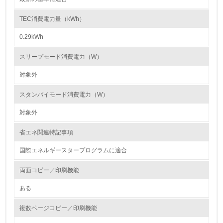
第三者認証を取得している
TEC消費電力量（kWh）
0.29kWh
2.環境への取り組み
スリープモード消費電力（W）
資源・エネルギー
対象外
9.
スタンバイモード消費電力（W）
<L1> 資源（投入原料、水等）とエネルギー（電力、重
油、ガス）の使用量削減の取り組みを行っている
対象外
10.
省エネ関連特記事項
国際エネルギースタープログラムに適合
<L2> 資源とエネルギーの使用量の把握をし、具体的な削
減目標や計画を立てている
両面コピー／印刷機能
環境配慮型製品・サービスの製造・販売
ある
11.
複数ページコピー／印刷機能