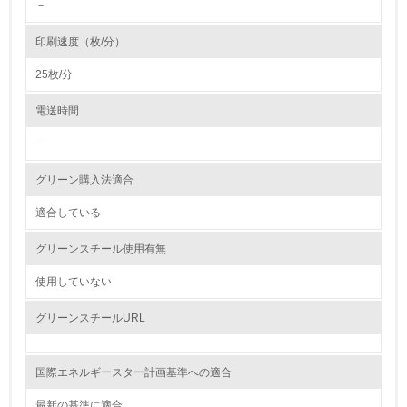
－
4.
印刷速度（枚/分）
自社に関係する主要な環境法規制を把握し、順守している
25枚/分
レベル2
電送時間
－
5.
グリーン購入法適合
環境取り組み体制と成果を定期的に検証して次の活動に活
かしている
適合している
6.
グリーンスチール使用有無
従業員が環境方針に基づいて自分の業務の中で行うべき環
境対策を理解し、実践している
使用していない
グリーンスチールURL
7.
環境活動に関する規格やプログラムを導入している
→ 導入している規格名 ISO14000
国際エネルギースター計画基準への適合
8.
最新の基準に適合