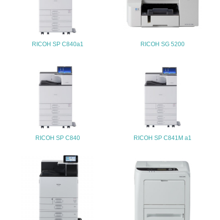
25.
<L1> 「情報セキュリティ」に関する方針、規定等を持っ
ている
RICOH SP C840a1
RICOH SG 5200
4.環境面・社会面の情報公開他
26.
<L1> パンフレットやホームページ等で、自社の環境情報
を積極的に公開・提供している
27.
<L1> パンフレットやホームページ等で、自社の社会的取
RICOH SP C840
RICOH SP C841M a1
り組みを積極的に公開・提供している
28.
<L2>「２．環境への取り組み」に関する現状の数値や目標
値を公表している
29.