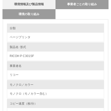
環境情報及び製品情報
事業者ごとの取り組み
環境の取り組み
環境の取り組み
分類
製品本体とカートリッジの回収・リサイクルのしくみ
カートリッジに関しても製品本体と同様に回収の仕組みを単なる回
ページプリンタ
収から、リサイクルの為の回収に変えています。使用済みカートリ
1.環境取り組み体制
ッジは、従来からある販売店ルートの他にサービスルートを新たに
追加し、リコーグループ全体で積極的に回収率の向上に取り組んで
製品名･形式
レベル1
います。コメットサークルに従った最適な処理（製品リサイクル・
部品リサイクル・マテリアルリサイクル・ケミカルリサイクル等）
RICOH P C301SF
を行う為、お買い上げの販売店及びサービス実施店に集められた使
1.
用済みカートリッジは全国１９の回収センターを経て再生センター
へ輸送されます。そこで回収された使用済みカートリッジを選別・
事業者名
分解・分別処理して指定された部品は新品と同一基準でリサイクル
環境方針を持っている
各工程の品質管理を行い、再使用部品としてカートリッジの生産工
リコー
場へ送付して再使用しています。
2.
モノクロ／カラー
バイオプラスチックの環境影響評価
環境対応の責任体制を定めている
リコーは、石油樹脂に代わる新しい製品素材を業界ではじめて、複
モノクロ（モノカラー含む）
写機部品に採用しました。
3.
石油に代わる環境負荷低減素材の実用化に挑戦していきます。
コピー速度（枚/分）
http://www.ricoh.co.jp/ecology/technologies/products/01_01.html
環境問題に関する従業員教育を行っている