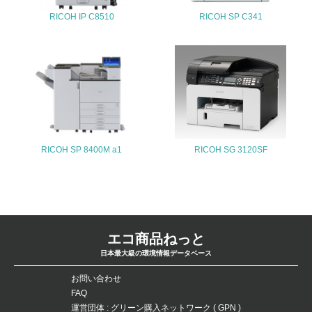
<L2>「３．社会面の取り組み」に関する現状の数値や目標
RICOH IP C8510
RICOH SP C341
値を公表している
5.サプライヤーへの取り組み
30.
<L2> サプライヤーに対して、環境面・社会面の取り組み
に関する確認・調査を実施している
RICOH SP 8400M a1
RICOH SG 3120SF
その他の環境への取り組みについての自由記載
1.
エコ商品ねっと
事業者属性
日本最大級の環境情報データベース
業種
お問い合わせ
FAQ
電気機器
運営団体 : グリーン購入ネットワーク ( GPN )