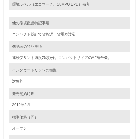
18.
環境ラベル（エコマーク、SuMPO EPD）備考
<L2> 化学物質の使用量及び外部への排出量を把握し、具
体的な削減目標や計画を立てている
他の環境配慮特記事項
コンパクト設計で省資源、省電力対応
廃棄物
機能面の特記事項
19.
連続プリント速度25枚/分。コンパクトサイズのA4複合機。
<L1> 廃棄物の発生量の削減及びリサイクルの推進、適正
処理を行っている
インクカートリッジの種類
20.
対象外
<L2> 発生する廃棄物の量と種類を把握し、具体的な削
発売開始時期
減・リサイクル目標や計画を立てている
2019年8月
生物多様性保全
標準価格（円）
21.
オープン
<L1> 「生物多様性保全」に関する取り組み（例：森林保