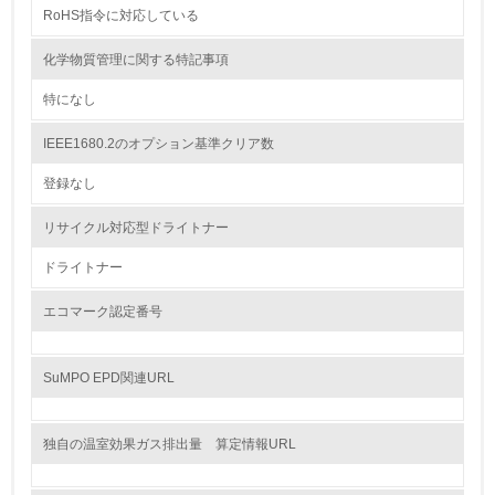
RoHS指令に対応している
非該当（包装・物流を必要とする業務を行っていない）
化学物質管理に関する特記事項
15.
特になし
<L1> 環境負荷ができるだけ小さい包装・梱包を行ってい
る
IEEE1680.2のオプション基準クリア数
登録なし
16.
<L2> 環境負荷ができるだけ小さい物流を行っている
リサイクル対応型ドライトナー
ドライトナー
化学物質
エコマーク認定番号
非該当（化学物質を使用していない）
SuMPO EPD関連URL
17.
<L1> 化学物質の使用量及び外部（大気・水・土壌）への
独自の温室効果ガス排出量 算定情報URL
排出量削減の取り組みを行っている