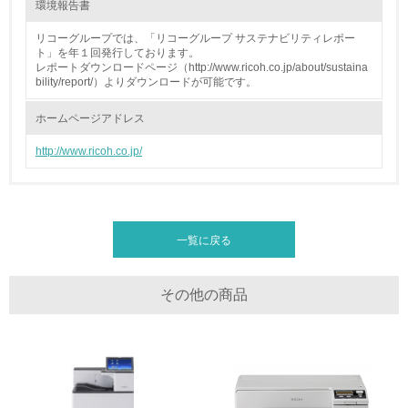
環境報告書
全活動＜植林、天然林保護、間伐＞、認証品の購入、原材
料のトレーサビリティの確認等）を行っている
リコーグループでは、「リコーグループ サステナビリティレポー
ト」を年１回発行しております。
レポートダウンロードページ（http://www.ricoh.co.jp/about/sustaina
地域への貢献
bility/report/）よりダウンロードが可能です。
22.
ホームページアドレス
<L1> 周辺地域の環境保全活動を行い、自治体や地域団体
http://www.ricoh.co.jp/
の活動に積極的に参加している
3.社会面の取り組み
一覧に戻る
23.
<L1> 「人権・労働等」に関する方針、規定等を持ってい
る
その他の商品
24.
<L1> 「公正・適正な取引」に関する方針、規定等を持っ
ている