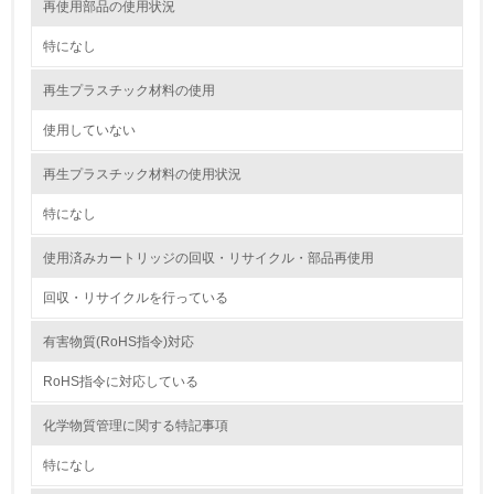
<L2> 環境配慮型製品・サービスの製造・販売状況を把握
再使用部品の使用状況
し、具体的な販売目標や計画を立てている
特になし
グリーン購入
再生プラスチック材料の使用
13.
使用していない
<L1> グリーン購入の取り組み方針を有し、グリーン購入
再生プラスチック材料の使用状況
を行っている
特になし
14.
使用済みカートリッジの回収・リサイクル・部品再使用
<L2> 購入している製品・サービスの量と種類を把握し、
具体的な目標や計画を立てている
回収・リサイクルを行っている
包装・物流
有害物質(RoHS指令)対応
RoHS指令に対応している
非該当（包装・物流を必要とする業務を行っていない）
化学物質管理に関する特記事項
15.
特になし