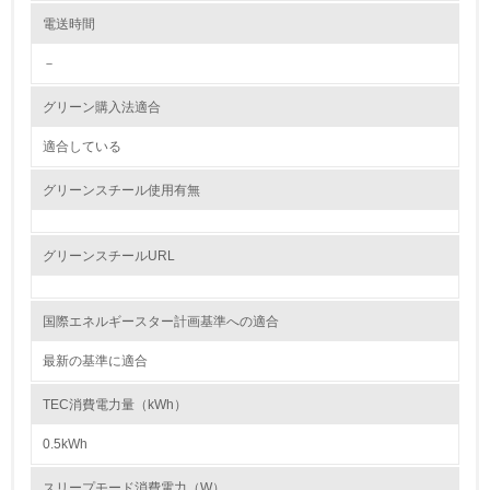
レベル2
電送時間
－
5.
グリーン購入法適合
環境取り組み体制と成果を定期的に検証して次の活動に活
かしている
適合している
6.
グリーンスチール使用有無
従業員が環境方針に基づいて自分の業務の中で行うべき環
境対策を理解し、実践している
グリーンスチールURL
7.
環境活動に関する規格やプログラムを導入している
国際エネルギースター計画基準への適合
→ 導入している規格名
最新の基準に適合
8.
TEC消費電力量（kWh）
第三者認証を取得している
0.5kWh
2.環境への取り組み
スリープモード消費電力（W）