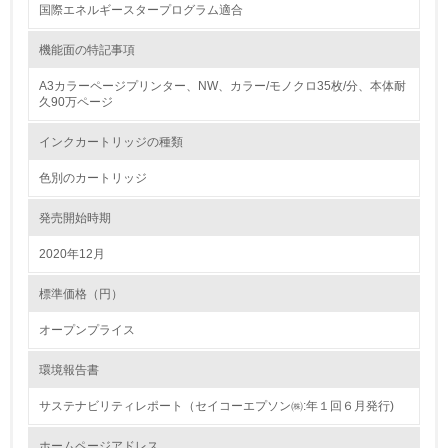
国際エネルギースタープログラム適合
廃棄物
機能面の特記事項
19.
A3カラーページプリンター、NW、カラー/モノクロ35枚/分、本体耐
<L1> 廃棄物の発生量の削減及びリサイクルの推進、適正
久90万ページ
処理を行っている
インクカートリッジの種類
20.
色別のカートリッジ
<L2> 発生する廃棄物の量と種類を把握し、具体的な削
減・リサイクル目標や計画を立てている
発売開始時期
2020年12月
生物多様性保全
標準価格（円）
21.
オープンプライス
<L1> 「生物多様性保全」に関する取り組み（例：森林保
全活動＜植林、天然林保護、間伐＞、認証品の購入、原材
環境報告書
料のトレーサビリティの確認等）を行っている
サステナビリティレポート（セイコーエプソン㈱:年１回６月発行)
地域への貢献
ホームページアドレス