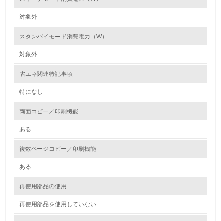
資源・エネルギー
対象外
9.
スタンバイモード消費電力（W）
<L1> 資源（投入原料、水等）とエネルギー（電力、重
対象外
油、ガス）の使用量削減の取り組みを行っている
省エネ関連特記事項
10.
特になし
<L2> 資源とエネルギーの使用量の把握をし、具体的な削
減目標や計画を立てている
両面コピー／印刷機能
ある
環境配慮型製品・サービスの製造・販売
複数ページコピー／印刷機能
11.
ある
<L1> 環境配慮型製品・サービスの製造・販売を積極的に
行っている
再使用部品の使用
12.
再使用部品を使用していない