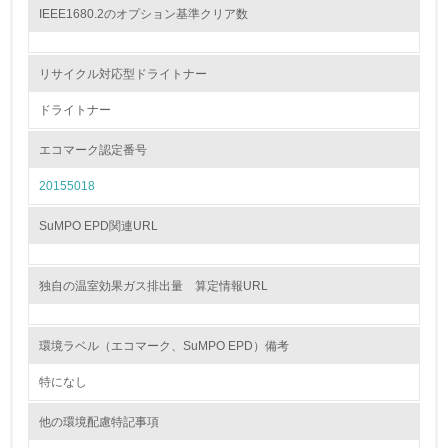
<L1> 環境負荷ができるだけ小さい包装・梱包を行ってい
IEEE1680.2のオプション基準クリア数
る
16.
リサイクル対応型ドライトナー
<L2> 環境負荷ができるだけ小さい物流を行っている
ドライトナー
エコマーク認定番号
化学物質
20155018
非該当（化学物質を使用していない）
SuMPO EPD関連URL
17.
独自の温室効果ガス排出量 算定情報URL
<L1> 化学物質の使用量及び外部（大気・水・土壌）への
排出量削減の取り組みを行っている
環境ラベル（エコマーク、SuMPO EPD）備考
18.
特になし
<L2> 化学物質の使用量及び外部への排出量を把握し、具
体的な削減目標や計画を立てている
他の環境配慮特記事項