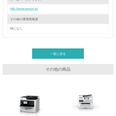
22.
http://www.epson.jp/
<L1> 周辺地域の環境保全活動を行い、自治体や地域団体
その他の環境情報源
の活動に積極的に参加している
特になし
3.社会面の取り組み
23.
<L1> 「人権・労働等」に関する方針、規定等を持ってい
一覧に戻る
る
24.
その他の商品
<L1> 「公正・適正な取引」に関する方針、規定等を持っ
ている
25.
<L1> 「情報セキュリティ」に関する方針、規定等を持っ
ている