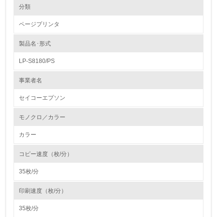
環境の取り組み
分類
製品本体とカートリッジの回収・リサイクルのしくみ
当社では、企画・設計段階からReduce(廃棄物の発生抑制)、
ページプリンタ
Reuse(再利用)、Recycle(再資源化)の3Rに配慮した取組みを進めて
1.環境取り組み体制
います。販売した商品の回収・リサイクルは生産者としての責務で
あると認識し、製品本体並びに消耗品の回収・リサイクルを進めて
製品名･形式
レベル1
います。製品本体の回収は、全国の法人のお客様を対象に進めてお
り、全国の回収拠点に収集された製品のリサイクル率向上に努めて
LP-S8180/PS
います。また、プリンタの消耗品であるインクカートリッジやトナ
1.
ーカートリッジの回収・リサイクルを実施しています。全国の店頭
に回収ポストを設置し、お客様のご協力により回収されたカートリ
事業者名
ッジは、厳重に検査し、部品として再利用したり、原材料として当
環境方針を持っている
社の部品の一部などに再生しています。
セイコーエプソン
2.
モノクロ／カラー
環境対応の責任体制を定めている
カラー
3.
コピー速度（枚/分）
環境問題に関する従業員教育を行っている
35枚/分
4.
印刷速度（枚/分）
自社に関係する主要な環境法規制を把握し、順守している
35枚/分