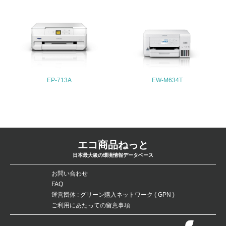
30.
<L2> サプライヤーに対して、環境面・社会面の取り組み
に関する確認・調査を実施している
その他の環境への取り組みについての自由記載
EP-713A
EW-M634T
事業者属性
業種
エコ商品ねっと
製造業、販売会社
日本最大級の環境情報データベース
従業員数
お問い合わせ
FAQ
1,001
運営団体 : グリーン購入ネットワーク ( GPN )
ご利用にあたっての留意事項
問合せ先