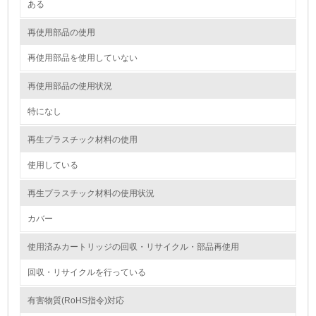
<L1> 環境配慮型製品・サービスの製造・販売を積極的に
ある
行っている
再使用部品の使用
12.
再使用部品を使用していない
<L2> 環境配慮型製品・サービスの製造・販売状況を把握
し、具体的な販売目標や計画を立てている
再使用部品の使用状況
特になし
グリーン購入
再生プラスチック材料の使用
13.
使用している
<L1> グリーン購入の取り組み方針を有し、グリーン購入
を行っている
再生プラスチック材料の使用状況
14.
カバー
<L2> 購入している製品・サービスの量と種類を把握し、
使用済みカートリッジの回収・リサイクル・部品再使用
具体的な目標や計画を立てている
回収・リサイクルを行っている
包装・物流
有害物質(RoHS指令)対応