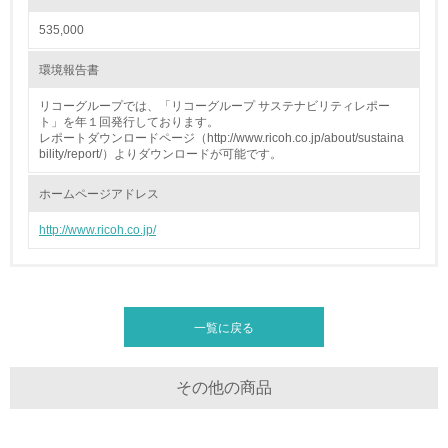
全活動＜植林、天然林保護、間伐＞、認証品の購入、原材
料のトレーサビリティの確認等）を行っている
535,000
環境報告書
地域への貢献
リコーグループでは、「リコーグループ サステナビリティレポー
ト」を年１回発行しております。
22.
レポートダウンロードページ（http://www.ricoh.co.jp/about/sustaina
bility/report/）よりダウンロードが可能です。
<L1> 周辺地域の環境保全活動を行い、自治体や地域団体
の活動に積極的に参加している
ホームページアドレス
3.社会面の取り組み
http://www.ricoh.co.jp/
23.
<L1> 「人権・労働等」に関する方針、規定等を持ってい
る
一覧に戻る
24.
その他の商品
<L1> 「公正・適正な取引」に関する方針、規定等を持っ
ている