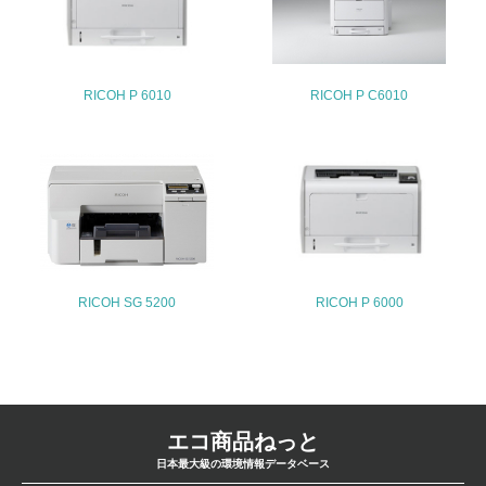
<L2>「３．社会面の取り組み」に関する現状の数値や目標
値を公表している
5.サプライヤーへの取り組み
RICOH P 6010
RICOH P C6010
30.
<L2> サプライヤーに対して、環境面・社会面の取り組み
に関する確認・調査を実施している
その他の環境への取り組みについての自由記載
1.
RICOH SG 5200
RICOH P 6000
事業者属性
業種
エコ商品ねっと
電気機器
日本最大級の環境情報データベース