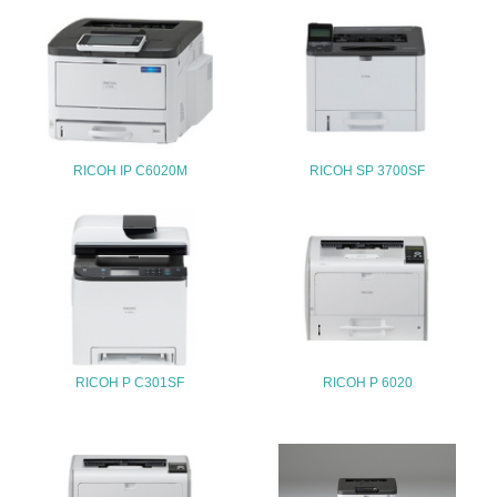
25.
<L1> 「情報セキュリティ」に関する方針、規定等を持っ
ている
4.環境面・社会面の情報公開他
26.
RICOH IP C6020M
RICOH SP 3700SF
<L1> パンフレットやホームページ等で、自社の環境情報
を積極的に公開・提供している
27.
<L1> パンフレットやホームページ等で、自社の社会的取
り組みを積極的に公開・提供している
28.
RICOH P C301SF
RICOH P 6020
<L2>「２．環境への取り組み」に関する現状の数値や目標
値を公表している
29.