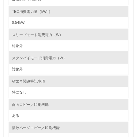
第三者認証を取得している
TEC消費電力量（kWh）
0.54kWh
2.環境への取り組み
スリープモード消費電力（W）
資源・エネルギー
対象外
9.
スタンバイモード消費電力（W）
<L1> 資源（投入原料、水等）とエネルギー（電力、重
油、ガス）の使用量削減の取り組みを行っている
対象外
10.
省エネ関連特記事項
特になし
<L2> 資源とエネルギーの使用量の把握をし、具体的な削
減目標や計画を立てている
両面コピー／印刷機能
環境配慮型製品・サービスの製造・販売
ある
11.
複数ページコピー／印刷機能