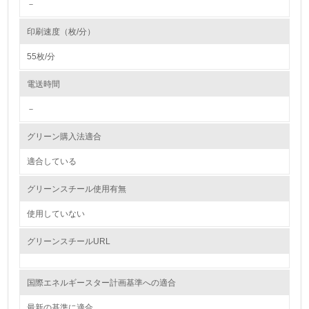
－
4.
印刷速度（枚/分）
自社に関係する主要な環境法規制を把握し、順守している
55枚/分
レベル2
電送時間
－
5.
グリーン購入法適合
環境取り組み体制と成果を定期的に検証して次の活動に活
かしている
適合している
6.
グリーンスチール使用有無
従業員が環境方針に基づいて自分の業務の中で行うべき環
境対策を理解し、実践している
使用していない
グリーンスチールURL
7.
環境活動に関する規格やプログラムを導入している
→ 導入している規格名 ISO14000
国際エネルギースター計画基準への適合
8.
最新の基準に適合