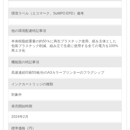
18.
環境ラベル（エコマーク、SuMPO EPD）備考
<L2> 化学物質の使用量及び外部への排出量を把握し、具
体的な削減目標や計画を立てている
他の環境配慮特記事項
廃棄物
本体樹脂総重量の約50％に再生プラスチック使用、紙を主体とした
包装プラスチック削減、組み立て生産に使用する全ての電力を100%
19.
再エネ化
<L1> 廃棄物の発生量の削減及びリサイクルの推進、適正
処理を行っている
機能面の特記事項
高速連続印刷55枚/分のA3カラープリンターのフラグシップ
20.
インクカートリッジの種類
<L2> 発生する廃棄物の量と種類を把握し、具体的な削
減・リサイクル目標や計画を立てている
対象外
生物多様性保全
発売開始時期
2024年2月
21.
標準価格（円）
<L1> 「生物多様性保全」に関する取り組み（例：森林保