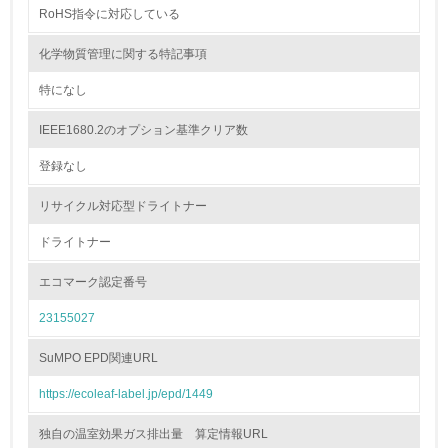
RoHS指令に対応している
非該当（包装・物流を必要とする業務を行っていない）
化学物質管理に関する特記事項
15.
特になし
<L1> 環境負荷ができるだけ小さい包装・梱包を行ってい
る
IEEE1680.2のオプション基準クリア数
登録なし
16.
<L2> 環境負荷ができるだけ小さい物流を行っている
リサイクル対応型ドライトナー
ドライトナー
化学物質
エコマーク認定番号
23155027
非該当（化学物質を使用していない）
SuMPO EPD関連URL
17.
https://ecoleaf-label.jp/epd/1449
<L1> 化学物質の使用量及び外部（大気・水・土壌）への
排出量削減の取り組みを行っている
独自の温室効果ガス排出量 算定情報URL