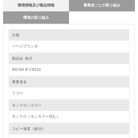
環境情報及び製品情報
事業者ごとの取り組み
環境の取り組み
環境の取り組み
分類
製品本体とカートリッジの回収・リサイクルのしくみ
カートリッジに関しても製品本体と同様に回収の仕組みを単なる回
ページプリンタ
収から、リサイクルの為の回収に変えています。使用済みカートリ
1.環境取り組み体制
ッジは、従来からある販売店ルートの他にサービスルートを新たに
追加し、リコーグループ全体で積極的に回収率の向上に取り組んで
製品名･形式
レベル1
います。コメットサークルに従った最適な処理（製品リサイクル・
部品リサイクル・マテリアルリサイクル・ケミカルリサイクル等）
RICOH IP C8510
を行う為、お買い上げの販売店及びサービス実施店に集められた使
1.
用済みカートリッジは全国１９の回収センターを経て再生センター
へ輸送されます。そこで回収された使用済みカートリッジを選別・
事業者名
分解・分別処理して指定された部品は新品と同一基準でリサイクル
環境方針を持っている
各工程の品質管理を行い、再使用部品としてカートリッジの生産工
リコー
場へ送付して再使用しています。
2.
モノクロ／カラー
バイオプラスチックの環境影響評価
環境対応の責任体制を定めている
リコーは、石油樹脂に代わる新しい製品素材を業界ではじめて、複
モノクロ（モノカラー含む）
写機部品に採用しました。
3.
石油に代わる環境負荷低減素材の実用化に挑戦していきます。
コピー速度（枚/分）
http://www.ricoh.co.jp/ecology/technologies/products/01_01.html
環境問題に関する従業員教育を行っている