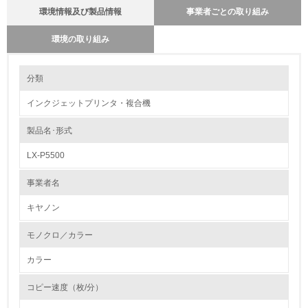
環境情報及び製品情報
事業者ごとの取り組み
環境の取り組み
環境の取り組み
分類
製品本体とカートリッジの回収・リサイクルのしくみ
キヤノンは、循環型社会に対応するグローバル企業をめざし、「イ
インクジェットプリンタ・複合機
ンバースマニュファクチュアリング（IM）活動」を展開していま
1.環境取り組み体制
す。この活動は、開発・設計段階からリサイクルを考えた高度な製
品ライフサイクルシステムを追求するもので、リサイクル体制の再
製品名･形式
レベル1
構築やIM活動の基本であるリデュース、リユース、リサイクルの3R
を実施しています。
LX-P5500
詳しくは下記弊社ＨＰをご覧ください。
1.
http://canon.jp/ecology/customer/index.html
事業者名
環境方針を持っている
バイオプラスチックの環境影響評価
キヤノン
キヤノン（株）では、環境負荷の低い材料として、植物原料由来の
2.
バイオプラスチックに着目。2008年には、東レ（株）との共同開発
モノクロ／カラー
で、世界最高水準の難燃性を誇るバイオマスプラスチックの実用化
環境対応の責任体制を定めている
に成功しました。
詳しくは下記弊社ＨＰをご覧ください。
カラー
http://canon.jp/ecology/activity/materials/design.html
3.
コピー速度（枚/分）
環境問題に関する従業員教育を行っている