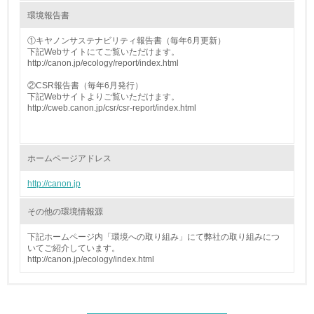
全活動＜植林、天然林保護、間伐＞、認証品の購入、原材
環境報告書
料のトレーサビリティの確認等）を行っている
①キヤノンサステナビリティ報告書（毎年6月更新）
下記Webサイトにてご覧いただけます。
地域への貢献
http://canon.jp/ecology/report/index.html
②CSR報告書（毎年6月発行）
22.
下記Webサイトよりご覧いただけます。
http://cweb.canon.jp/csr/csr-report/index.html
<L1> 周辺地域の環境保全活動を行い、自治体や地域団体
の活動に積極的に参加している
ホームページアドレス
3.社会面の取り組み
http://canon.jp
23.
その他の環境情報源
<L1> 「人権・労働等」に関する方針、規定等を持ってい
る
下記ホームページ内「環境への取り組み」にて弊社の取り組みにつ
いてご紹介しています。
24.
http://canon.jp/ecology/index.html
<L1> 「公正・適正な取引」に関する方針、規定等を持っ
ている