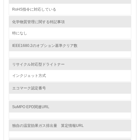
RoHS指令に対応している
非該当（包装・物流を必要とする業務を行っていない）
化学物質管理に関する特記事項
15.
特になし
<L1> 環境負荷ができるだけ小さい包装・梱包を行ってい
る
IEEE1680.2のオプション基準クリア数
16.
<L2> 環境負荷ができるだけ小さい物流を行っている
リサイクル対応型ドライトナー
インクジェット方式
化学物質
エコマーク認定番号
非該当（化学物質を使用していない）
SuMPO EPD関連URL
17.
<L1> 化学物質の使用量及び外部（大気・水・土壌）への
独自の温室効果ガス排出量 算定情報URL
排出量削減の取り組みを行っている