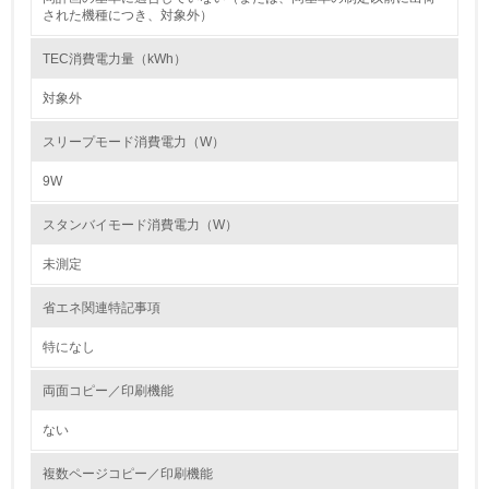
された機種につき、対象外）
第三者認証を取得している
TEC消費電力量（kWh）
2.環境への取り組み
対象外
資源・エネルギー
スリープモード消費電力（W）
9W
9.
スタンバイモード消費電力（W）
<L1> 資源（投入原料、水等）とエネルギー（電力、重
油、ガス）の使用量削減の取り組みを行っている
未測定
10.
省エネ関連特記事項
<L2> 資源とエネルギーの使用量の把握をし、具体的な削
特になし
減目標や計画を立てている
両面コピー／印刷機能
環境配慮型製品・サービスの製造・販売
ない
11.
複数ページコピー／印刷機能