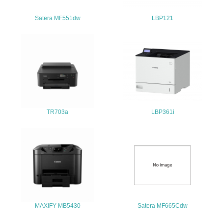
<L2>「３．社会面の取り組み」に関する現状の数値や目標
値を公表している
Satera MF551dw
LBP121
5.サプライヤーへの取り組み
30.
<L2> サプライヤーに対して、環境面・社会面の取り組み
に関する確認・調査を実施している
その他の環境への取り組みについての自由記載
TR703a
LBP361i
弊社の環境への取り組みについては弊社ＨＰで詳細にご案
内していますのでご覧ください。https://corporate.canon.j
p/sustainability
事業者属性
業種
MAXIFY MB5430
Satera MF665Cdw