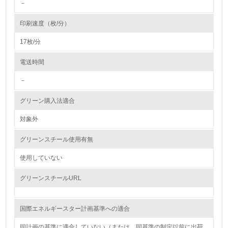
－
4.
印刷速度（枚/分）
自社に関係する主要な環境法規制を把握し、順守している
17枚/分
レベル2
電送時間
－
5.
グリーン購入法適合
環境取り組み体制と成果を定期的に検証して次の活動に活
かしている
対象外
6.
グリーンスチール使用有無
従業員が環境方針に基づいて自分の業務の中で行うべき環
境対策を理解し、実践している
使用していない
グリーンスチールURL
7.
環境活動に関する規格やプログラムを導入している
→ 導入している規格名 ISO14001を取得
国際エネルギースター計画基準への適合
8.
同計画の基準に適合していない（または、同基準の制定以前に出荷