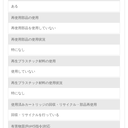
<L1> 環境配慮型製品・サービスの製造・販売を積極的に
行っている
ある
再使用部品の使用
12.
再使用部品を使用していない
<L2> 環境配慮型製品・サービスの製造・販売状況を把握
し、具体的な販売目標や計画を立てている
再使用部品の使用状況
グリーン購入
特になし
13.
再生プラスチック材料の使用
使用していない
<L1> グリーン購入の取り組み方針を有し、グリーン購入
を行っている
再生プラスチック材料の使用状況
14.
特になし
<L2> 購入している製品・サービスの量と種類を把握し、
具体的な目標や計画を立てている
使用済みカートリッジの回収・リサイクル・部品再使用
回収・リサイクルを行っている
包装・物流
有害物質(RoHS指令)対応