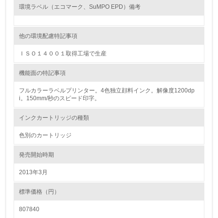
18.
環境ラベル（エコマーク、SuMPO EPD）備考
<L2> 化学物質の使用量及び外部への排出量を把握し、具
体的な削減目標や計画を立てている
他の環境配慮特記事項
ＩＳＯ１４００１取得工場で生産
廃棄物
機能面の特記事項
19.
フルカラーラベルプリンター。4色独立顔料インク。解像度1200dp
<L1> 廃棄物の発生量の削減及びリサイクルの推進、適正
i。150mm/秒のスピード印字。
処理を行っている
インクカートリッジの種類
20.
色別のカートリッジ
<L2> 発生する廃棄物の量と種類を把握し、具体的な削
減・リサイクル目標や計画を立てている
発売開始時期
2013年3月
生物多様性保全
標準価格（円）
21.
807840
<L1> 「生物多様性保全」に関する取り組み（例：森林保