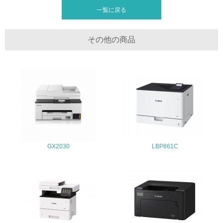
25.
一覧に戻る
<L1> 「情報セキュリティ」に関する方針、規定等を持っ
ている
その他の商品
4.環境面・社会面の情報公開他
26.
<L1> パンフレットやホームページ等で、自社の環境情報
を積極的に公開・提供している
27.
<L1> パンフレットやホームページ等で、自社の社会的取
GX2030
LBP861C
り組みを積極的に公開・提供している
28.
<L2>「２．環境への取り組み」に関する現状の数値や目標
値を公表している
29.