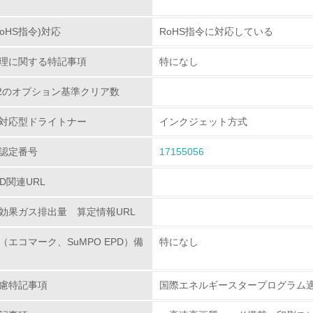
<L1> 環境配慮型製品・サービスの製造・販売を積極的に行って
oHS指令)対応
RoHS指令に対応している
<L2> 環境配慮型製品・サービスの製造・販売状況を把握し、
理に関する特記事項
特になし
グリーン購入
80.2のオプション基準クリア数
<L1> グリーン購入の取り組み方針を有し、グリーン購入を行っ
対応型ドライトナー
インクジェット方式
認定番号
<L2> 購入している製品・サービスの量と種類を把握し、具体
17155056
PD関連URL
包装・物流
効果ガス排出量 算定情報URL
非該当（包装・物流を必要とする業務を行っていない）
（エコマーク、SuMPO EPD）備
特になし
<L1> 環境負荷ができるだけ小さい包装・梱包を行っている
慮特記事項
国際エネルギースタープログラム
<L2> 環境負荷ができるだけ小さい物流を行っている