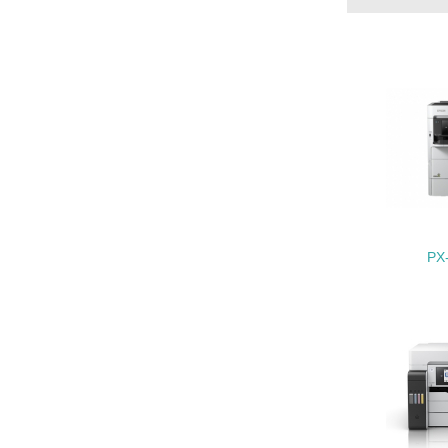
22.
3.
No.
23.
PX
24.
25.
4.
No.