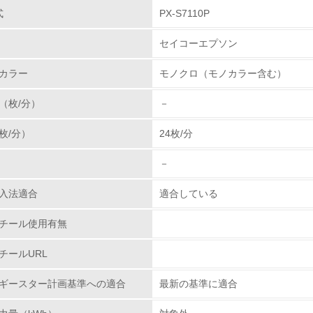
、企画・設計段階からReduce(廃棄物の発生抑制)、Reuse
式
PX-S7110P
環境取り組み体制
みを進めています。販売した商品の回収・リサイクルは
消耗品の回収・リサイクルを進めています。製品本体の
セイコーエプソン
チェック項目
国の回収拠点に収集された製品のリサイクル率向上に努
カラー
モノクロ（モノカラー含む）
ートリッジやトナーカートリッジの回収・リサイクルを
レベル1
お客様のご協力により回収されたカートリッジは、厳重
（枚/分）
－
社の部品の一部などに再生しています。
環境方針を持っている
枚/分）
24枚/分
環境対応の責任体制を定めている
－
環境問題に関する従業員教育を行っている
入法適合
適合している
自社に関係する主要な環境法規制を把握し、順守している
チール使用有無
レベル2
チールURL
ギースター計画基準への適合
最新の基準に適合
環境取り組み体制と成果を定期的に検証して次の活動に活かし