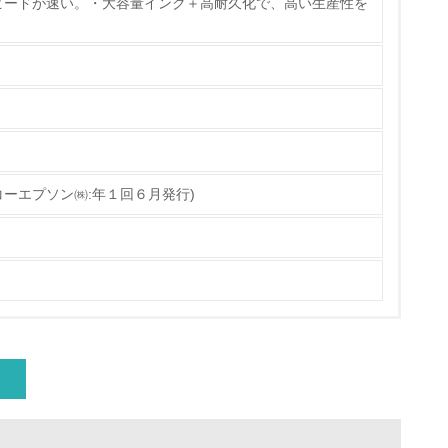
ピードが速い。・大容量インク＋高耐久化で、高い生産性を
量削減の取り組みを行っている
な削減目標や計画を立てている
ーエプソン㈱:年１回６月発行)
を行っている
サイクル目標や計画を立てている
動＜植林、天然林保護、間伐＞、認証品の