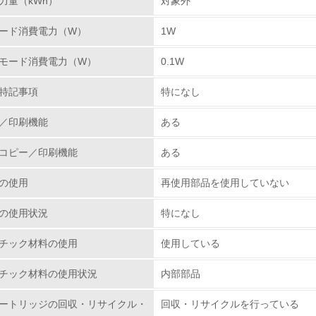
力量（kWh）
対象外
従業員が環境方針に基づいて自分の業務の中で行うべき環境対
ード消費電力（W）
1W
環境活動に関する規格やプログラムを導入している
→ 導入している規格名
モード消費電力（W）
0.1W
第三者認証を取得している
特記事項
特になし
環境への取り組み
／印刷機能
ある
コピー／印刷機能
ある
チェック項目
の使用
再使用部品を使用していない
資源・エネルギー
の使用状況
特になし
<L1> 資源（投入原料、水等）とエネルギー（電力、重油、ガ
チック材料の使用
使用している
<L2> 資源とエネルギーの使用量の把握をし、具体的な削減目
チック材料の使用状況
内部部品
環境配慮型製品・サービスの
ートリッジの回収・リサイクル・
回収・リサイクルを行っている