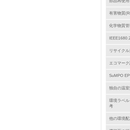
部品再使用
11.
有害物質(R
12.
化学物質管
IEEE16
13.
リサイクル
14.
エコマーク
SuMPO E
独自の温室
環境ラベル
考
15.
他の環境配
16.