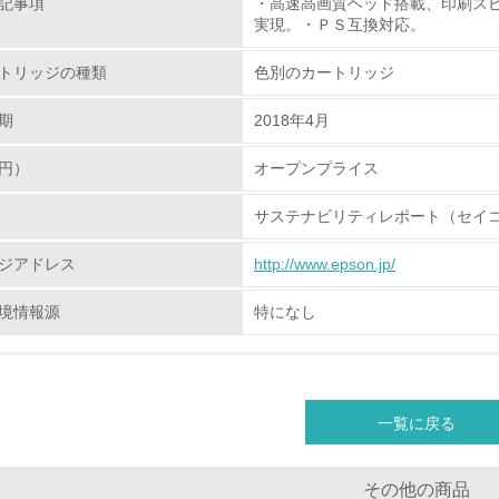
記事項
・高速高画質ヘッド搭載、印刷ス
化学物質
実現。・ＰＳ互換対応。
トリッジの種類
色別のカートリッジ
非該当（化学物質を使用していない）
期
2018年4月
<L1> 化学物質の使用量及び外部（大気・水・土壌）への排出
円）
オープンプライス
<L2> 化学物質の使用量及び外部への排出量を把握し、具体的
サステナビリティレポート（セイコ
廃棄物
ジアドレス
http://www.epson.jp/
<L1> 廃棄物の発生量の削減及びリサイクルの推進、適正処理
境情報源
特になし
<L2> 発生する廃棄物の量と種類を把握し、具体的な削減・リ
生物多様性保全
一覧に戻る
<L1> 「生物多様性保全」に関する取り組み（例：森林保全活
購入、原材料のトレーサビリティの確認等）を行っている
その他の商品