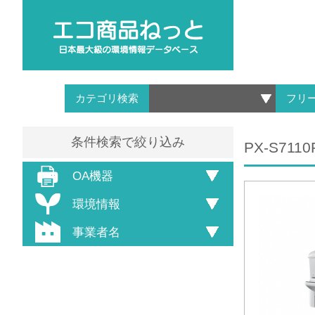
カテゴリ検索
フリ
条件検索で絞り込み
PX-S7110
OA機器
環境情報
事業者名