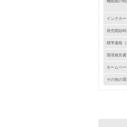
機能面の特
インクカー
発売開始時
17.
標準価格（
18.
環境報告書
ホームペー
19.
その他の環
20.
21.