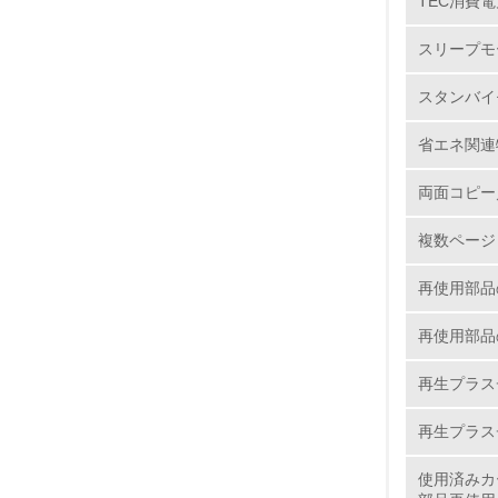
TEC消費電
6.
スリープモ
7.
スタンバイ
8.
省エネ関連
2.
両面コピー
複数ページ
No.
再使用部品
再使用部品
9.
再生プラス
10.
再生プラス
使用済みカ