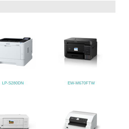
動＜植林、天然林保護、間伐＞、認証品の
動に積極的に参加している
チェック
LP-S280DN
EW-M670FTW