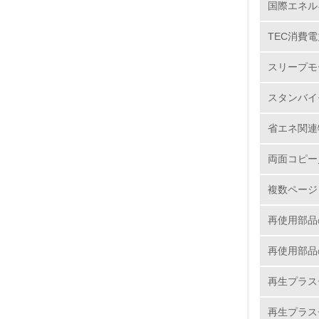
国際エネル
5.
TEC消費電
6.
スリープモ
7.
スタンバイ
8.
省エネ関連
2.
両面コピー
複数ページ
No.
再使用部品
再使用部品
9.
再生プラス
10.
再生プラス