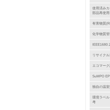
使用済みカ
部品再使用
11.
有害物質(R
12.
化学物質管
IEEE16
13.
リサイクル
14.
エコマーク
SuMPO E
独自の温室
環境ラベル
考
15.