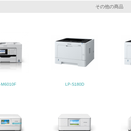
<L1> 「生物多様性保全」に関する取り組み（例：森林保全活
その他の商品
購入、原材料のトレーサビリティの確認等）を行っている
地域への貢献
<L1> 周辺地域の環境保全活動を行い、自治体や地域団体の活
社会面の取り組み
チェック項目
<L1> 「人権・労働等」に関する方針、規定等を持っている
-M6010F
LP-S180D
<L1> 「公正・適正な取引」に関する方針、規定等を持っている
<L1> 「情報セキュリティ」に関する方針、規定等を持っている
環境面・社会面の情報公開他