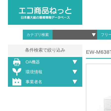
カテゴリ検索
フリ
条件検索で絞り込み
EW-M638
OA機器
環境情報
事業者名