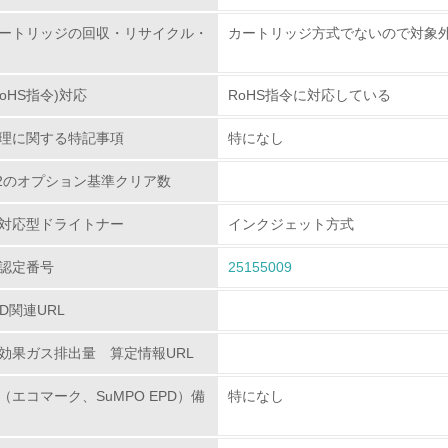
環境配慮型製品・サービスの
ートリッジの回収・リサイクル・
カートリッジ方式でないので対象
<L1> 環境配慮型製品・サービスの製造・販売を積極的に行って
oHS指令)対応
RoHS指令に対応している
<L2> 環境配慮型製品・サービスの製造・販売状況を把握し、
理に関する特記事項
特になし
グリーン購入
80.2のオプション基準クリア数
<L1> グリーン購入の取り組み方針を有し、グリーン購入を行っ
対応型ドライトナー
インクジェット方式
認定番号
<L2> 購入している製品・サービスの量と種類を把握し、具体
25155009
PD関連URL
包装・物流
効果ガス排出量 算定情報URL
非該当（包装・物流を必要とする業務を行っていない）
（エコマーク、SuMPO EPD）備
特になし
<L1> 環境負荷ができるだけ小さい包装・梱包を行っている