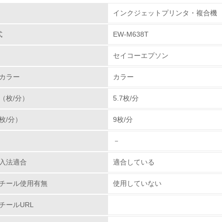
組み
インクジェットプリンタ・複合機
体とカートリッジの回収・リサイクルのしく
、企画・設計段階からReduce(廃棄物の発生抑制)、Reuse
式
EW-M638T
環境取り組み体制
みを進めています。販売した商品の回収・リサイクルは
消耗品の回収・リサイクルを進めています。製品本体の
セイコーエプソン
チェック項目
国の回収拠点に収集された製品のリサイクル率向上に努
カラー
カラー
ートリッジやトナーカートリッジの回収・リサイクルを
レベル1
お客様のご協力により回収されたカートリッジは、厳重
（枚/分）
5.7枚/分
社の部品の一部などに再生しています。
環境方針を持っている
枚/分）
9枚/分
環境対応の責任体制を定めている
－
環境問題に関する従業員教育を行っている
入法適合
適合している
自社に関係する主要な環境法規制を把握し、順守している
チール使用有無
使用していない
レベル2
チールURL