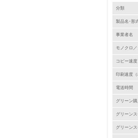
環境の取り
分類
製品本
当社では
製品名･形
1.
た取組
並びに
事業者名
No.
り、全
モノクロ／
ンクカ
置し、
コピー速度
して当
1.
印刷速度（
2.
電送時間
3.
グリーン購
4.
グリーンス
グリーンス