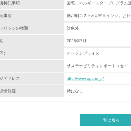
慮特記事項
国際エネルギースタープログラム
<L2> 環境負荷ができるだけ小さい物流を行っている
記事項
低印刷コスト&大容量インク。お
化学物質
トリッジの種類
対象外
非該当（化学物質を使用していない）
期
2025年7月
<L1> 化学物質の使用量及び外部（大気・水・土壌）への排出
円）
オープンプライス
<L2> 化学物質の使用量及び外部への排出量を把握し、具体的
サステナビリティレポート（セイコ
廃棄物
ジアドレス
http://www.epson.jp/
境情報源
特になし
<L1> 廃棄物の発生量の削減及びリサイクルの推進、適正処理
<L2> 発生する廃棄物の量と種類を把握し、具体的な削減・リ
生物多様性保全
一覧に戻る