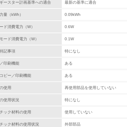
ギースター計画基準への適合
最新の基準に適合
環境取り組み体制と成果を定期的に検証して次の活動に活かし
力量（kWh）
0.09kWh
従業員が環境方針に基づいて自分の業務の中で行うべき環境対
ード消費電力（W）
0.6W
環境活動に関する規格やプログラムを導入している
→ 導入している規格名
モード消費電力（W）
0.1W
第三者認証を取得している
特記事項
特になし
環境への取り組み
／印刷機能
ある
コピー／印刷機能
ある
チェック項目
の使用
再使用部品を使用していない
資源・エネルギー
の使用状況
特になし
<L1> 資源（投入原料、水等）とエネルギー（電力、重油、ガ
チック材料の使用
使用していない
<L2> 資源とエネルギーの使用量の把握をし、具体的な削減目
チック材料の使用状況
外部部品