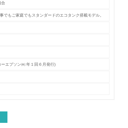
適合
仕事でもご家庭でもスタンダードのエコタンク搭載モデル。
量削減の取り組みを行っている
な削減目標や計画を立てている
ーエプソン㈱:年１回６月発行)
を行っている
サイクル目標や計画を立てている