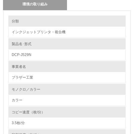
環境の取り組み
環境の取り組み
分類
製品本体とカートリッジの回収・リサイクルのしくみ
資源の有効利用を図るため、印刷時に使用されなかった余剰トナー
インクジェットプリンタ・複合機
は、カートリッジに回収されて循環再使用されます。
1.環境取り組み体制
また、寿命の異なるトナーカートリッジと感光体ドラムユニットと
を別体化して、トナーカートリッジのみの交換を可能にすること
製品名･形式
レベル1
で、感光体ドラムユニットを本来持つ寿命まで使用できます。
使用済のトナーカートリッジは、お客様より宅配業者を通じて無償
DCP-J529N
で回収され、リサイクルされます。
1.
使用済のインクカートリッジは、プリンターメーカー4社共同の「イ
ンクカートリッジ里帰りプロジェクト」で、回収・リサイクルを推
事業者名
進しています。
環境方針を持っている
また、回収数に応じた植樹活動を実施しています。
ブラザー工業
2.
モノクロ／カラー
環境対応の責任体制を定めている
カラー
3.
コピー速度（枚/分）
環境問題に関する従業員教育を行っている
3.5枚/分
4.