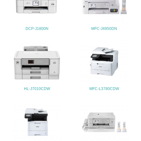
<L1> 「情報セキュリティ」に関する方針、規定等を持っ
ている
4.環境面・社会面の情報公開他
DCP-J1800N
MFC-J4950DN
26.
<L1> パンフレットやホームページ等で、自社の環境情報
を積極的に公開・提供している
27.
<L1> パンフレットやホームページ等で、自社の社会的取
り組みを積極的に公開・提供している
HL-J7010CDW
MFC-L3780CDW
28.
<L2>「２．環境への取り組み」に関する現状の数値や目標
値を公表している
29.
<L2>「３．社会面の取り組み」に関する現状の数値や目標
値を公表している