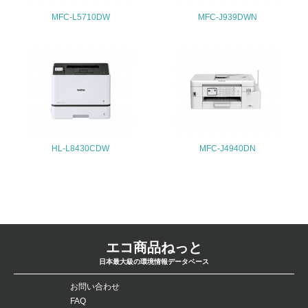
MFC-L5710DW
MFC-J939DWN
5.サプライヤーへの取り組み
30.
<L2> サプライヤーに対して、環境面・社会面の取り組み
に関する確認・調査を実施している
その他の環境への取り組みについての自由記載
HL-L8430CDW
MFC-J4940DN
事業者属性
業種
電気機器
エコ商品ねっと
日本最大級の環境情報データベース
従業員数
お問い合わせ
3,997人（2026年3月31日現在）
FAQ