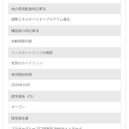
<L2> 化学物質の使用量及び外部への排出量を把握し、具
体的な削減目標や計画を立てている
他の環境配慮特記事項
国際エネルギースタープログラム適合
廃棄物
機能面の特記事項
19.
自動両面印刷
<L1> 廃棄物の発生量の削減及びリサイクルの推進、適正
処理を行っている
インクカートリッジの種類
20.
色別のカートリッジ
<L2> 発生する廃棄物の量と種類を把握し、具体的な削
発売開始時期
減・リサイクル目標や計画を立てている
2025年10月
生物多様性保全
標準価格（円）
21.
オープン
<L1> 「生物多様性保全」に関する取り組み（例：森林保
環境報告書
全活動＜植林、天然林保護、間伐＞、認証品の購入、原材
料のトレーサビリティの確認等）を行っている
ブラザーグループCSR報告 Webサイトデータ