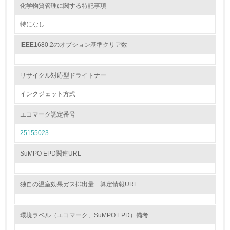
化学物質管理に関する特記事項
15.
特になし
<L1> 環境負荷ができるだけ小さい包装・梱包を行ってい
る
IEEE1680.2のオプション基準クリア数
16.
リサイクル対応型ドライトナー
<L2> 環境負荷ができるだけ小さい物流を行っている
インクジェット方式
化学物質
エコマーク認定番号
25155023
非該当（化学物質を使用していない）
SuMPO EPD関連URL
17.
<L1> 化学物質の使用量及び外部（大気・水・土壌）への
独自の温室効果ガス排出量 算定情報URL
排出量削減の取り組みを行っている
18.
環境ラベル（エコマーク、SuMPO EPD）備考