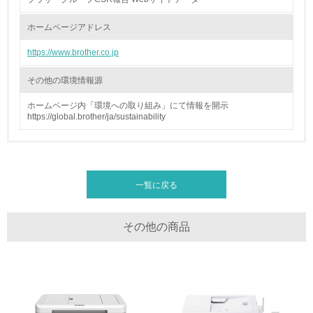
地域への貢献
ホームページアドレス
https://www.brother.co.jp
22.
その他の環境情報源
<L1> 周辺地域の環境保全活動を行い、自治体や地域団体
の活動に積極的に参加している
ホームページ内「環境への取り組み」にて情報を開示
https://global.brother/ja/sustainability
3.社会面の取り組み
23.
<L1> 「人権・労働等」に関する方針、規定等を持ってい
一覧に戻る
る
24.
その他の商品
<L1> 「公正・適正な取引」に関する方針、規定等を持っ
ている
25.