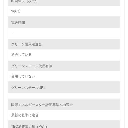
印刷速度（枚/分）
自社に関係する主要な環境法規制を把握し、順守している
9枚/分
レベル2
電送時間
－
5.
グリーン購入法適合
環境取り組み体制と成果を定期的に検証して次の活動に活
かしている
適合している
6.
グリーンスチール使用有無
従業員が環境方針に基づいて自分の業務の中で行うべき環
境対策を理解し、実践している
使用していない
グリーンスチールURL
7.
環境活動に関する規格やプログラムを導入している
→ 導入している規格名 ISO14001
国際エネルギースター計画基準への適合
8.
最新の基準に適合
第三者認証を取得している
TEC消費電力量（kWh）