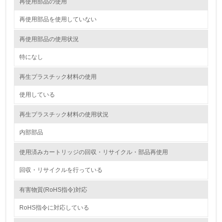
再使用部品の使用
12.
再使用部品を使用していない
<L2> 環境配慮型製品・サービスの製造・販売状況を把握
し、具体的な販売目標や計画を立てている
再使用部品の使用状況
特になし
グリーン購入
再生プラスチック材料の使用
13.
使用している
<L1> グリーン購入の取り組み方針を有し、グリーン購入
を行っている
再生プラスチック材料の使用状況
14.
内部部品
<L2> 購入している製品・サービスの量と種類を把握し、
使用済みカートリッジの回収・リサイクル・部品再使用
具体的な目標や計画を立てている
回収・リサイクルを行っている
包装・物流
有害物質(RoHS指令)対応
RoHS指令に対応している
非該当（包装・物流を必要とする業務を行っていない）