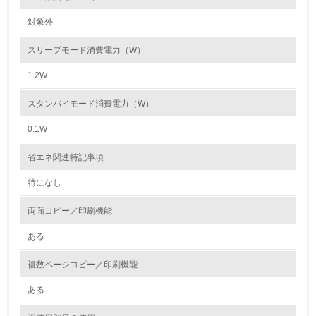
対象外
2.環境への取り組み
スリープモード消費電力（W）
資源・エネルギー
1.2W
9.
スタンバイモード消費電力（W）
<L1> 資源（投入原料、水等）とエネルギー（電力、重
油、ガス）の使用量削減の取り組みを行っている
0.1W
10.
省エネ関連特記事項
特になし
<L2> 資源とエネルギーの使用量の把握をし、具体的な削
減目標や計画を立てている
両面コピー／印刷機能
環境配慮型製品・サービスの製造・販売
ある
11.
複数ページコピー／印刷機能
<L1> 環境配慮型製品・サービスの製造・販売を積極的に
ある
行っている