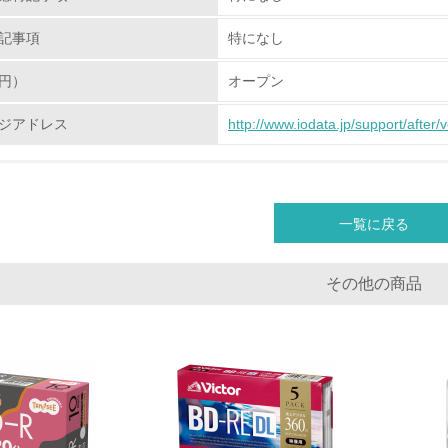
従業員が環境方針に基づいて自分の業務の中で行うべき環境対
記事項
特になし
環境活動に関する規格やプログラムを導入している
円）
オープン
→ 導入している規格名
ジアドレス
http://www.iodata.jp/support/after/
第三者認証を取得している
環境への取り組み
一覧に戻る
チェック項目
その他の商品
資源・エネルギー
<L1> 資源（投入原料、水等）とエネルギー（電力、重油、ガ
<L2> 資源とエネルギーの使用量の把握をし、具体的な削減目
環境配慮型製品・サービスの