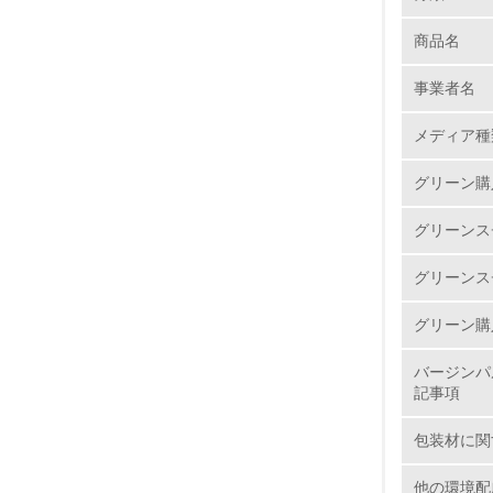
商品名
1.
事業者名
No.
メディア種
グリーン購
1.
グリーンス
2.
グリーンス
3.
グリーン購
4.
バージンパ
記事項
包装材に関
5.
他の環境配