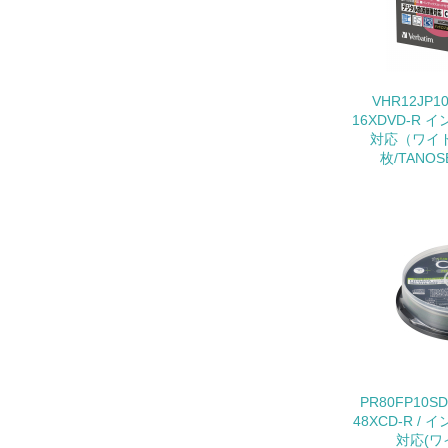
11.
12.
VHR12JP
16XDVD-R
対応（ワイド
枚/TANO
13.
14.
15.
PR80FP10
48XCD-R 
16.
対応(ワイ