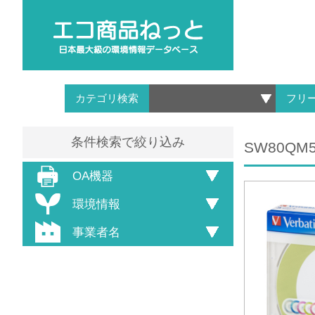
カテゴリ検索
フリ
条件検索で絞り込み
SW80QM
OA機器
環境情報
事業者名