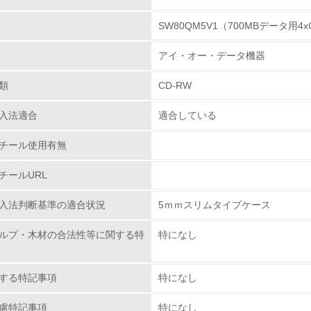
SW80QM5V1（700MBデータ用4
環境取り組み体制
アイ・オー・データ機器
チェック項目
類
CD-RW
レベル1
入法適合
適合している
環境方針を持っている
チール使用有無
環境対応の責任体制を定めている
チールURL
環境問題に関する従業員教育を行っている
入法判断基準の適合状況
5ｍｍスリムタイプケース
自社に関係する主要な環境法規制を把握し、順守している
ルプ・木材の合法性等に関する特
特になし
レベル2
する特記事項
特になし
環境取り組み体制と成果を定期的に検証して次の活動に活かし
慮特記事項
特になし