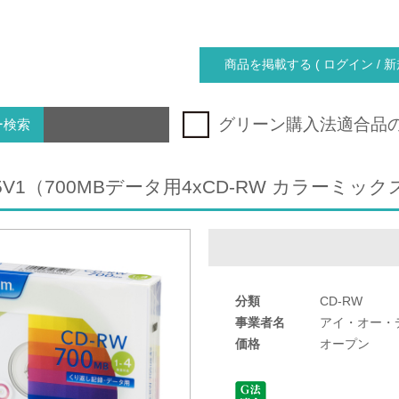
商品を掲載する ( ログイン / 新
グリーン購入法適合品
ー検索
5V1（700MBデータ用4xCD-RW カラーミッ
分類
CD-RW
事業者名
アイ・オー・
価格
オープン