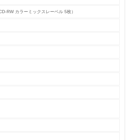
xCD-RW カラーミックスレーベル 5枚）
チェック
ている