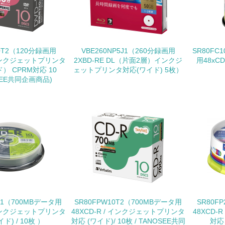
<L1> 環境配慮型製品・サービスの製造・販売を積極的に行って
<L2> 環境配慮型製品・サービスの製造・販売状況を把握し、
10T2（120分録画用
VBE260NP5J1（260分録画用
SR80FC
 インクジェットプリンタ
2XBD-RE DL（片面2層）インクジ
用48xC
グリーン購入
） CPRM対応 10
ェットプリンタ対応(ワイド) 5枚）
SEE共同企画商品)
<L1> グリーン購入の取り組み方針を有し、グリーン購入を行っ
<L2> 購入している製品・サービスの量と種類を把握し、具体
包装・物流
非該当（包装・物流を必要とする業務を行っていない）
<L1> 環境負荷ができるだけ小さい包装・梱包を行っている
SD1（700MBデータ用
SR80FPW10T2（700MBデータ用
SR80F
/ インクジェットプリンタ
48XCD-R / インクジェットプリンタ
48XCD
<L2> 環境負荷ができるだけ小さい物流を行っている
ド) / 10枚 ）
対応 (ワイド)/ 10枚 / TANOSEE共同
対応