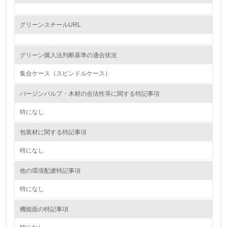
レベル2
グリーンスチールURL
5.
グリーン購入法判断基準の適合状況
環境取り組み体制と成果を定期的に検証して次の活動に活
かしている
集合ケース（スピンドルケース）
6.
バージンパルプ・木材の合法性等に関する特記事項
従業員が環境方針に基づいて自分の業務の中で行うべき環
特になし
境対策を理解し、実践している
包装材に関する特記事項
7.
特になし
環境活動に関する規格やプログラムを導入している
→ 導入している規格名
他の環境配慮特記事項
8.
特になし
第三者認証を取得している
機能面の特記事項