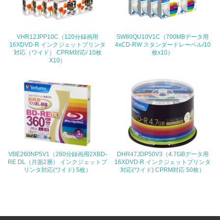
<L1> 環境負荷ができるだけ小さい包装・梱包を行ってい
る
VHR12JPP10C（120分録画用
SW80QU10V1C（700MBデータ用
16XDVD-R インクジェットプリンタ
4xCD-RW スタンダードレーベル/10
16.
対応（ワイド） CPRM対応/ 10枚
枚x10）
X10）
<L2> 環境負荷ができるだけ小さい物流を行っている
化学物質
非該当（化学物質を使用していない）
17.
VBE260NP5V1（260分録画用2XBD-
DHR47JDP50V3（4.7GBデータ用
<L1> 化学物質の使用量及び外部（大気・水・土壌）への
RE DL（片面2層） インクジェットプ
16XDVD-R インクジェットプリンタ
排出量削減の取り組みを行っている
リンタ対応(ワイド) 5枚）
対応(ワイド) CPRM対応 50枚）
18.
<L2> 化学物質の使用量及び外部への排出量を把握し、具
体的な削減目標や計画を立てている