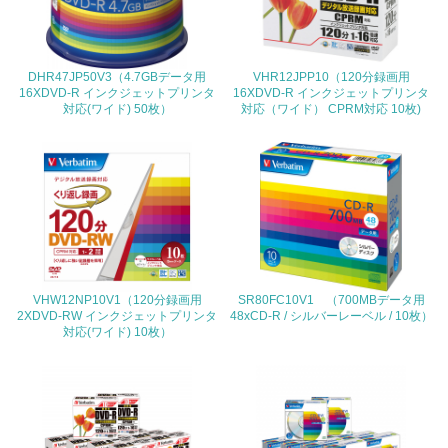
<L2> 環境配慮型製品・サービスの製造・販売状況を把握
し、具体的な販売目標や計画を立てている
DHR47JP50V3（4.7GBデータ用
VHR12JPP10（120分録画用
グリーン購入
16XDVD-R インクジェットプリンタ
16XDVD-R インクジェットプリンタ
対応(ワイド) 50枚）
対応（ワイド） CPRM対応 10枚)
13.
<L1> グリーン購入の取り組み方針を有し、グリーン購入
を行っている
14.
<L2> 購入している製品・サービスの量と種類を把握し、
具体的な目標や計画を立てている
VHW12NP10V1（120分録画用
SR80FC10V1 （700MBデータ用
2XDVD-RW インクジェットプリンタ
48xCD-R / シルバーレーベル / 10枚）
対応(ワイド) 10枚）
包装・物流
非該当（包装・物流を必要とする業務を行っていない）
15.