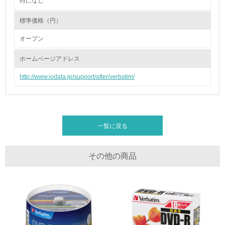
特になし
2.環境への取り組み
標準価格（円）
資源・エネルギー
オープン
9.
ホームページアドレス
<L1> 資源（投入原料、水等）とエネルギー（電力、重
油、ガス）の使用量削減の取り組みを行っている
http://www.iodata.jp/support/after/verbatim/
10.
<L2> 資源とエネルギーの使用量の把握をし、具体的な削
減目標や計画を立てている
一覧に戻る
環境配慮型製品・サービスの製造・販売
その他の商品
11.
<L1> 環境配慮型製品・サービスの製造・販売を積極的に
行っている
12.