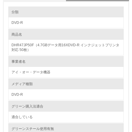
環境の取り組み
分類
DVD-R
1.環境取り組み体制
商品名
レベル1
DHR47JP50F（4.7GBデータ用16XDVD-R インクジェットプリンタ
1.
対応 50枚）
環境方針を持っている
事業者名
アイ・オー・データ機器
2.
環境対応の責任体制を定めている
メディア種類
DVD-R
3.
グリーン購入法適合
環境問題に関する従業員教育を行っている
適合している
4.
グリーンスチール使用有無
自社に関係する主要な環境法規制を把握し、順守している