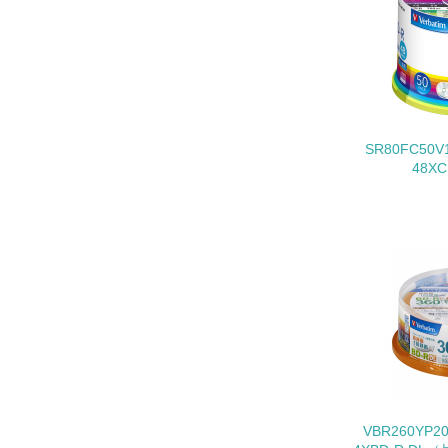
11.
12.
SR80FC50
48XC
13.
14.
15.
VBR260YP