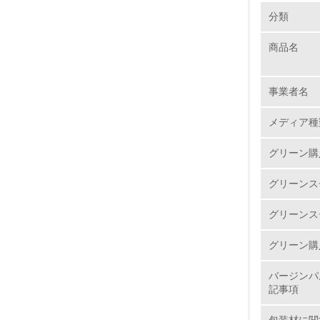
環境の取り
分類
商品名
1.
No.
事業者名
メディア種
グリーン購
1.
グリーンス
2.
グリーンス
3.
グリーン購
4.
バージンパ
記事項