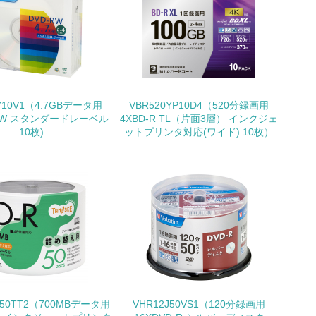
製造・販売
いる
具体的な販売目標や計画を立てている
Y10V1（4.7GBデータ用
VBR520YP10D4（520分録画用
-RW スタンダードレーベル
4XBD-R TL（片面3層） インクジェ
10枚)
ットプリンタ対応(ワイド) 10枚）
ている
的な目標や計画を立てている
W50TT2（700MBデータ用
VHR12J50VS1（120分録画用