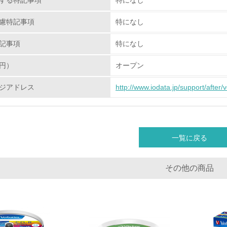
する特記事項
特になし
環境取り組み体制と成果を定期的に検証して次の活動に活かし
慮特記事項
特になし
従業員が環境方針に基づいて自分の業務の中で行うべき環境対
記事項
特になし
環境活動に関する規格やプログラムを導入している
→ 導入している規格名
円）
オープン
第三者認証を取得している
ジアドレス
http://www.iodata.jp/support/after/
環境への取り組み
チェック項目
一覧に戻る
資源・エネルギー
その他の商品
<L1> 資源（投入原料、水等）とエネルギー（電力、重油、ガ
<L2> 資源とエネルギーの使用量の把握をし、具体的な削減目