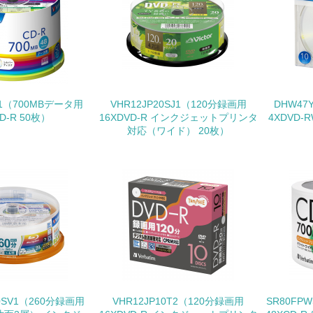
環境配慮型製品・サービスの
<L1> 環境配慮型製品・サービスの製造・販売を積極的に行って
<L2> 環境配慮型製品・サービスの製造・販売状況を把握し、
V1（700MBデータ用
VHR12JP20SJ1（120分録画用
DHW47
グリーン購入
D-R 50枚）
16XDVD-R インクジェットプリンタ
4XDVD
対応（ワイド） 20枚）
<L1> グリーン購入の取り組み方針を有し、グリーン購入を行っ
<L2> 購入している製品・サービスの量と種類を把握し、具体
包装・物流
非該当（包装・物流を必要とする業務を行っていない）
<L1> 環境負荷ができるだけ小さい包装・梱包を行っている
20SV1（260分録画用
VHR12JP10T2（120分録画用
SR80FP