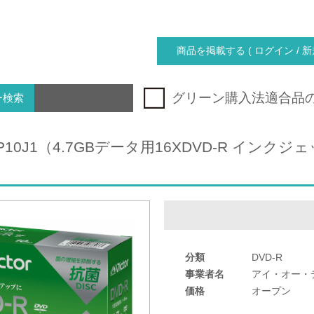
商品を掲載する ( ログイン / 新
グリーン購入法適合品
ー検索
7JP10J1（4.7GBデータ用16XDVD-R イ
分類
DVD-R
事業者名
アイ・オー・
価格
オープン