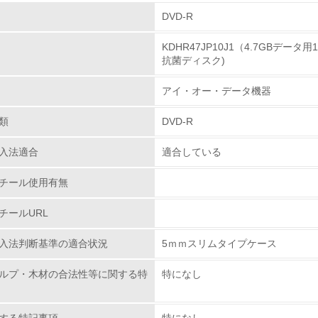
組み
DVD-R
KDHR47JP10J1（4.7GBデ
環境取り組み体制
抗菌ディスク)
チェック項目
アイ・オー・データ機器
レベル1
類
DVD-R
入法適合
適合している
環境方針を持っている
チール使用有無
環境対応の責任体制を定めている
チールURL
環境問題に関する従業員教育を行っている
入法判断基準の適合状況
5ｍｍスリムタイプケース
自社に関係する主要な環境法規制を把握し、順守している
ルプ・木材の合法性等に関する特
特になし
レベル2