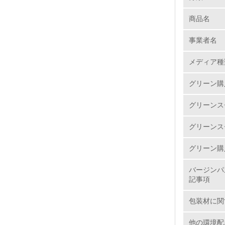
商品名
1.
事業者名
No.
メディア種
グリーン購
1.
グリーンス
2.
グリーンス
3.
グリーン購
4.
バージンパ
記事項
包装材に関
5.
他の環境配