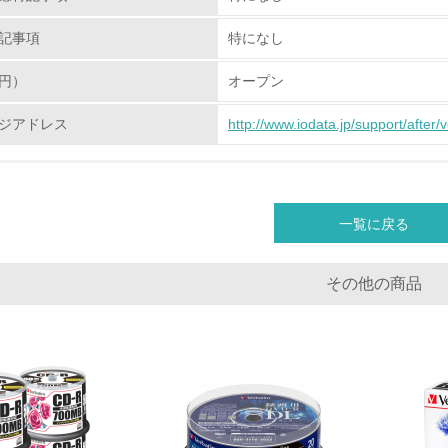
従業員が環境方針に基づいて自分の業務の中で行うべき環境対
記事項
特になし
環境活動に関する規格やプログラムを導入している
円）
オープン
→ 導入している規格名
ジアドレス
http://www.iodata.jp/support/after/
第三者認証を取得している
環境への取り組み
一覧に戻る
チェック項目
その他の商品
資源・エネルギー
<L1> 資源（投入原料、水等）とエネルギー（電力、重油、ガ
<L2> 資源とエネルギーの使用量の把握をし、具体的な削減目
環境配慮型製品・サービスの