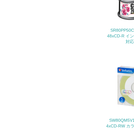
11.
12.
SR80PP5
48xCD-R
対応
13.
14.
15.
SW80QM5
4xCD-RW
16.