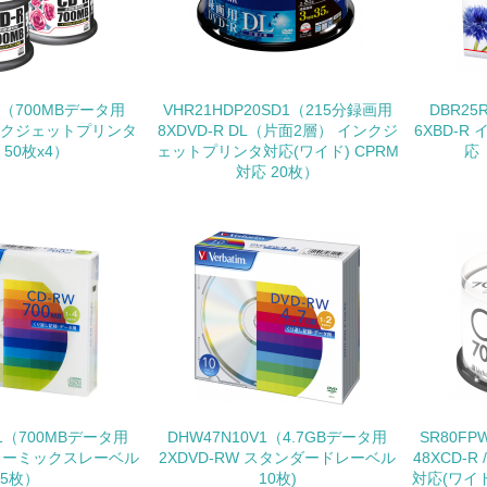
<L1> 環境配慮型製品・サービスの製造・販売を積極的に行って
<L2> 環境配慮型製品・サービスの製造・販売状況を把握し、
0C（700MBデータ用
VHR21HDP20SD1（215分録画用
DBR25
 インクジェットプリンタ
8XDVD-R DL（片面2層） インクジ
6XBD-
グリーン購入
 50枚x4）
ェットプリンタ対応(ワイド) CPRM
応
対応 20枚）
<L1> グリーン購入の取り組み方針を有し、グリーン購入を行っ
<L2> 購入している製品・サービスの量と種類を把握し、具体
包装・物流
非該当（包装・物流を必要とする業務を行っていない）
<L1> 環境負荷ができるだけ小さい包装・梱包を行っている
V1（700MBデータ用
DHW47N10V1（4.7GBデータ用
SR80FP
 カラーミックスレーベル
2XDVD-RW スタンダードレーベル
48XCD-
<L2> 環境負荷ができるだけ小さい物流を行っている
5枚）
10枚)
対応(ワイド)