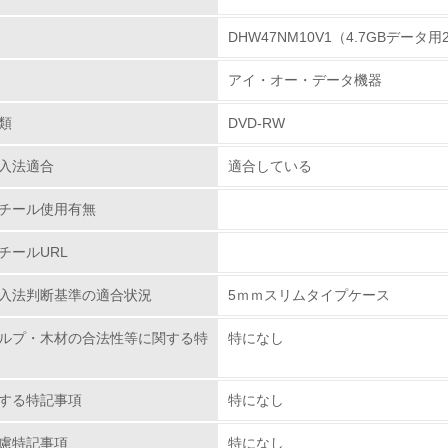
DHW47NM10V1（4.7GBデータ
環境取り組み体制
アイ・オー・データ機器
チェック項目
類
DVD-RW
レベル1
入法適合
適合している
環境方針を持っている
チール使用有無
環境対応の責任体制を定めている
チールURL
環境問題に関する従業員教育を行っている
入法判断基準の適合状況
5ｍｍスリムタイプケース
自社に関係する主要な環境法規制を把握し、順守している
ルプ・木材の合法性等に関する特
特になし
レベル2
する特記事項
特になし
環境取り組み体制と成果を定期的に検証して次の活動に活かし
慮特記事項
特になし