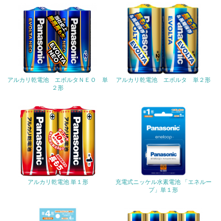
る
16.
<L2> 環境負荷ができるだけ小さい物流を行っている
化学物質
アルカリ乾電池 エボルタＮＥＯ 単
アルカリ乾電池 エボルタ 単２形
２形
非該当（化学物質を使用していない）
17.
<L1> 化学物質の使用量及び外部（大気・水・土壌）への
排出量削減の取り組みを行っている
18.
アルカリ乾電池 単１形
充電式ニッケル水素電池 「エネルー
<L2> 化学物質の使用量及び外部への排出量を把握し、具
プ」単１形
体的な削減目標や計画を立てている