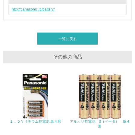
し、具体的な販売目標や計画を立てている
http://panasonic.jp/battery/
グリーン購入
13.
一覧に戻る
<L1> グリーン購入の取り組み方針を有し、グリーン購入
を行っている
その他の商品
14.
<L2> 購入している製品・サービスの量と種類を把握し、
具体的な目標や計画を立てている
包装・物流
非該当（包装・物流を必要とする業務を行っていない）
１．５Ｖリチウム乾電池 単４形
アルカリ乾電池 β（ベータ） 単４
15.
形
<L1> 環境負荷ができるだけ小さい包装・梱包を行ってい