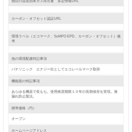
独自の温室効果ガス排出量 算定情報URL
資源・エネルギー
9.
カーボン・オフセット認証URL
<L1> 資源（投入原料、水等）とエネルギー（電力、重
油、ガス）の使用量削減の取り組みを行っている
環境ラベル（エコマーク、SuMPO EPD、カーボン・オフセット）備
考
10.
<L2> 資源とエネルギーの使用量の把握をし、具体的な削
他の環境配慮特記事項
減目標や計画を立てている
パナソニック エナジー社としてエコレールマーク取得
環境配慮型製品・サービスの製造・販売
機能面の特記事項
11.
あらゆる機器で長もち。使用推奨期限１０年の長期保存を実現。液
漏れ防止製法。
<L1> 環境配慮型製品・サービスの製造・販売を積極的に
行っている
標準価格（円）
12.
オープン
<L2> 環境配慮型製品・サービスの製造・販売状況を把握
ホームページアドレス