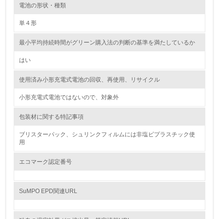
電池の形状・種類
レベル2
単４形
5.
最小平均持続時間がグリーン購入法の判断の基準を満たしているか
環境取り組み体制と成果を定期的に検証して次の活動に活
かしている
はい
6.
使用済み小形充電式電池の回収、再使用、リサイクル
従業員が環境方針に基づいて自分の業務の中で行うべき環
小形充電式電池ではないので、対象外
境対策を理解し、実践している
包装材に関する特記事項
7.
ブリスターパック、シュリンクフィルムには非塩ビプラスチック使
用
環境活動に関する規格やプログラムを導入している
エコマーク認定番号
8.
第三者認証を取得している
SuMPO EPD関連URL
2.環境への取り組み