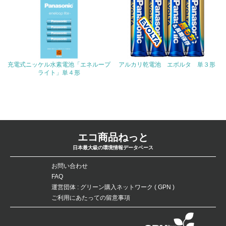
廃棄物
19.
<L1> 廃棄物の発生量の削減及びリサイクルの推進、適正
処理を行っている
充電式ニッケル水素電池「エネループ
アルカリ乾電池 エボルタ 単３形
20.
ライト」単４形
<L2> 発生する廃棄物の量と種類を把握し、具体的な削
減・リサイクル目標や計画を立てている
生物多様性保全
エコ商品ねっと
日本最大級の環境情報データベース
21.
お問い合わせ
<L1> 「生物多様性保全」に関する取り組み（例：森林保
全活動＜植林、天然林保護、間伐＞、認証品の購入、原材
FAQ
料のトレーサビリティの確認等）を行っている
運営団体 : グリーン購入ネットワーク ( GPN )
ご利用にあたっての留意事項
地域への貢献