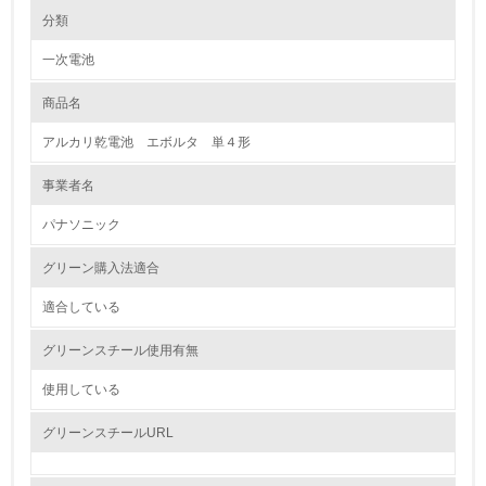
環境の取り組み
分類
一次電池
1.環境取り組み体制
商品名
レベル1
アルカリ乾電池 エボルタ 単４形
1.
事業者名
環境方針を持っている
パナソニック
2.
グリーン購入法適合
環境対応の責任体制を定めている
適合している
3.
グリーンスチール使用有無
環境問題に関する従業員教育を行っている
使用している
4.
グリーンスチールURL
自社に関係する主要な環境法規制を把握し、順守している