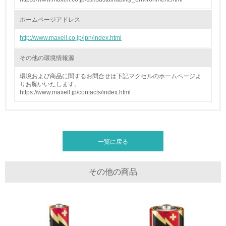
<L2> 環境配慮型製品・サービスの製造・販売状況を把握
し、具体的な販売目標や計画を立てている
ホームページアドレス
グリーン購入
http://www.maxell.co.jp/jpn/index.html
その他の環境情報源
13.
環境および商品に関するお問合せは下記マクセルのホームページよ
<L1> グリーン購入の取り組み方針を有し、グリーン購入
りお願いいたします。
を行っている
https://www.maxell.jp/contacts/index.html
14.
<L2> 購入している製品・サービスの量と種類を把握し、
具体的な目標や計画を立てている
一覧に戻る
包装・物流
その他の商品
非該当（包装・物流を必要とする業務を行っていない）
15.