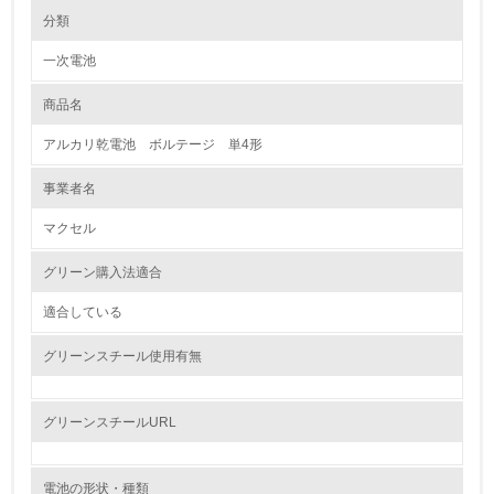
環境の取り組み
分類
一次電池
1.環境取り組み体制
商品名
レベル1
アルカリ乾電池 ボルテージ 単4形
1.
事業者名
環境方針を持っている
マクセル
2.
グリーン購入法適合
環境対応の責任体制を定めている
適合している
3.
グリーンスチール使用有無
環境問題に関する従業員教育を行っている
4.
グリーンスチールURL
自社に関係する主要な環境法規制を把握し、順守している
電池の形状・種類