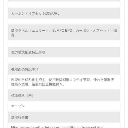
資源・エネルギー
カーボン・オフセット認証URL
9.
環境ラベル（エコマーク、SuMPO EPD、カーボン・オフセット）備
<L1> 資源（投入原料、水等）とエネルギー（電力、重
考
油、ガス）の使用量削減の取り組みを行っている
10.
他の環境配慮特記事項
<L2> 資源とエネルギーの使用量の把握をし、具体的な削
減目標や計画を立てている
機能面の特記事項
環境配慮型製品・サービスの製造・販売
性能の自然劣化を抑え、使用推奨期限１０年を実現。優れた耐漏液
性能を実現。逆装填防止機能付き。
11.
標準価格（円）
<L1> 環境配慮型製品・サービスの製造・販売を積極的に
オープン
行っている
環境報告書
12.
https://www.maxell.co.jp/csr/sustainability_environment.html