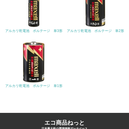
<L1> 環境負荷ができるだけ小さい包装・梱包を行ってい
る
16.
アルカリ乾電池 ボルテージ 単3形
アルカリ乾電池 ボルテージ 単2形
<L2> 環境負荷ができるだけ小さい物流を行っている
化学物質
非該当（化学物質を使用していない）
17.
アルカリ乾電池 ボルテージ 単1形
<L1> 化学物質の使用量及び外部（大気・水・土壌）への
排出量削減の取り組みを行っている
18.
<L2> 化学物質の使用量及び外部への排出量を把握し、具
体的な削減目標や計画を立てている
エコ商品ねっと
日本最大級の環境情報データベース