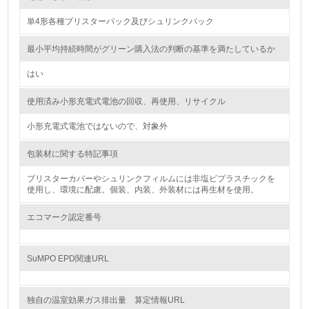
レベル2
単4形各種ブリスターパック及びシュリンクパック
5.
最小平均持続時間がグリーン購入法の判断の基準を満たしているか
環境取り組み体制と成果を定期的に検証して次の活動に活
はい
かしている
使用済み小形充電式電池の回収、再使用、リサイクル
6.
小形充電式電池ではないので、対象外
従業員が環境方針に基づいて自分の業務の中で行うべき環
境対策を理解し、実践している
包装材に関する特記事項
7.
ブリスターカバーやシュリンクフィルムには非塩ビプラスチックを
使用し、環境に配慮。個装、内装、外装材には再生材を使用。
環境活動に関する規格やプログラムを導入している
→ 導入している規格名 ISO14001
エコマーク認定番号
8.
SuMPO EPD関連URL
第三者認証を取得している
独自の温室効果ガス排出量 算定情報URL
2.環境への取り組み