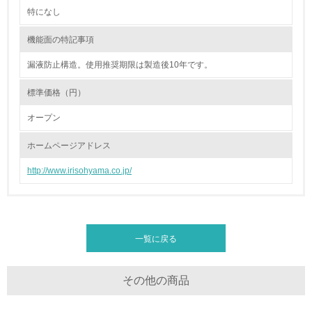
<L2> 資源とエネルギーの使用量の把握をし、具体的な削
特になし
減目標や計画を立てている
機能面の特記事項
環境配慮型製品・サービスの製造・販売
漏液防止構造。使用推奨期限は製造後10年です。
11.
標準価格（円）
<L1> 環境配慮型製品・サービスの製造・販売を積極的に
オープン
行っている
ホームページアドレス
12.
http://www.irisohyama.co.jp/
<L2> 環境配慮型製品・サービスの製造・販売状況を把握
し、具体的な販売目標や計画を立てている
グリーン購入
一覧に戻る
13.
その他の商品
<L1> グリーン購入の取り組み方針を有し、グリーン購入
を行っている