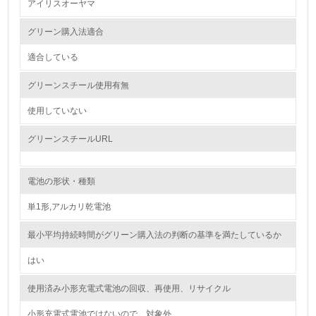
アイリスオーヤマ
2.
グリーン購入法適合
環境対応の責任体制を定めている
適合している
3.
グリーンスチール使用有無
環境問題に関する従業員教育を行っている
使用していない
4.
グリーンスチールURL
自社に関係する主要な環境法規制を把握し、順守している
電池の形状・種類
レベル2
単1形,アルカリ乾電池
5.
最小平均持続時間がグリーン購入法の判断の基準を満たしているか
環境取り組み体制と成果を定期的に検証して次の活動に活
かしている
はい
6.
使用済み小形充電式電池の回収、再使用、リサイクル
従業員が環境方針に基づいて自分の業務の中で行うべき環
小形充電式電池ではないので、対象外