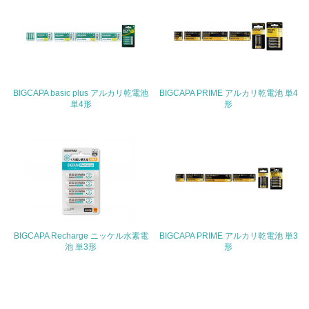
非該当（化学物質を使用していない）
17.
<L1> 化学物質の使用量及び外部（大気・水・土壌）への
排出量削減の取り組みを行っている
BIGCAPA basic plus アルカリ乾電池
BIGCAPA PRIME アルカリ乾電池 単4
単4形
形
18.
<L2> 化学物質の使用量及び外部への排出量を把握し、具
体的な削減目標や計画を立てている
廃棄物
19.
BIGCAPA Recharge ニッケル水素電
BIGCAPA PRIME アルカリ乾電池 単3
<L1> 廃棄物の発生量の削減及びリサイクルの推進、適正
池 単3形
形
処理を行っている
20.
<L2> 発生する廃棄物の量と種類を把握し、具体的な削