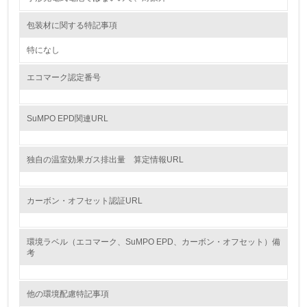
境対策を理解し、実践している
包装材に関する特記事項
7.
特になし
環境活動に関する規格やプログラムを導入している
→ 導入している規格名 ISO14001
エコマーク認定番号
8.
SuMPO EPD関連URL
第三者認証を取得している
独自の温室効果ガス排出量 算定情報URL
2.環境への取り組み
資源・エネルギー
カーボン・オフセット認証URL
9.
環境ラベル（エコマーク、SuMPO EPD、カーボン・オフセット）備
<L1> 資源（投入原料、水等）とエネルギー（電力、重
考
油、ガス）の使用量削減の取り組みを行っている
10.
他の環境配慮特記事項