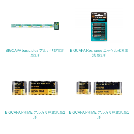
14.
<L2> 購入している製品・サービスの量と種類を把握し、
具体的な目標や計画を立てている
包装・物流
BIGCAPA basic plus アルカリ乾電池
BIGCAPA Recharge ニッケル水素電
非該当（包装・物流を必要とする業務を行っていない）
単3形
池 単3形
15.
<L1> 環境負荷ができるだけ小さい包装・梱包を行ってい
る
16.
<L2> 環境負荷ができるだけ小さい物流を行っている
BIGCAPA PRIME アルカリ乾電池 単2
BIGCAPA PRIME アルカリ乾電池 単1
形
形
化学物質