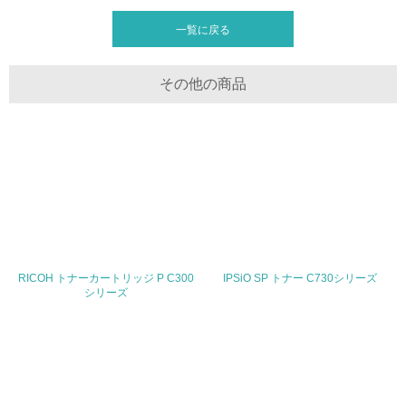
<L2> 環境負荷ができるだけ小さい物流を行っている
一覧に戻る
化学物質
その他の商品
非該当（化学物質を使用していない）
17.
<L1> 化学物質の使用量及び外部（大気・水・土壌）への
排出量削減の取り組みを行っている
18.
RICOH トナーカートリッジ P C300
IPSiO SP トナー C730シリーズ
シリーズ
<L2> 化学物質の使用量及び外部への排出量を把握し、具
体的な削減目標や計画を立てている
廃棄物
19.