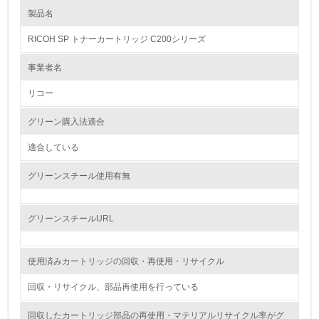
製品名
レベル1
RICOH SP トナーカートリッジ C200シリーズ
1.
事業者名
環境方針を持っている
リコー
2.
グリーン購入法適合
環境対応の責任体制を定めている
適合している
3.
グリーンスチール使用有無
環境問題に関する従業員教育を行っている
4.
グリーンスチールURL
自社に関係する主要な環境法規制を把握し、順守している
使用済みカートリッジの回収・再使用・リサイクル
レベル2
回収・リサイクル、部品再使用を行っている
5.
回収したカートリッジ部品の再使用・マテリアルリサイクル率がグ