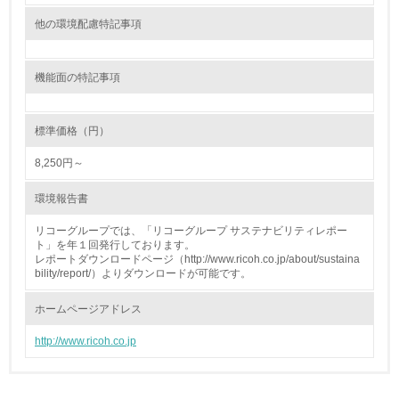
他の環境配慮特記事項
13.
<L1> グリーン購入の取り組み方針を有し、グリーン購入
機能面の特記事項
を行っている
14.
標準価格（円）
<L2> 購入している製品・サービスの量と種類を把握し、
8,250円～
具体的な目標や計画を立てている
環境報告書
包装・物流
リコーグループでは、「リコーグループ サステナビリティレポー
ト」を年１回発行しております。
レポートダウンロードページ（http://www.ricoh.co.jp/about/sustaina
bility/report/）よりダウンロードが可能です。
非該当（包装・物流を必要とする業務を行っていない）
ホームページアドレス
15.
http://www.ricoh.co.jp
<L1> 環境負荷ができるだけ小さい包装・梱包を行ってい
る
16.