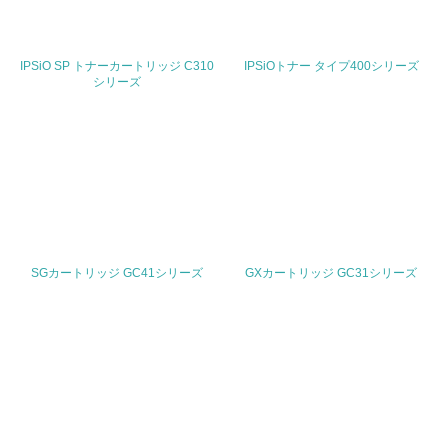
<L1> 廃棄物の発生量の削減及びリサイクルの推進、適正
処理を行っている
IPSiO SP トナーカートリッジ C310
IPSiOトナー タイプ400シリーズ
シリーズ
20.
<L2> 発生する廃棄物の量と種類を把握し、具体的な削
減・リサイクル目標や計画を立てている
生物多様性保全
21.
<L1> 「生物多様性保全」に関する取り組み（例：森林保
SGカートリッジ GC41シリーズ
GXカートリッジ GC31シリーズ
全活動＜植林、天然林保護、間伐＞、認証品の購入、原材
料のトレーサビリティの確認等）を行っている
地域への貢献
22.
<L1> 周辺地域の環境保全活動を行い、自治体や地域団体