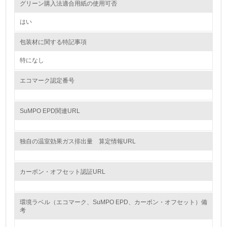
9.
グリーン購入法適合用紙の使用可否
<L1> 資源（投入原料、水等）とエネルギー（電力、重
はい
油、ガス）の使用量削減の取り組みを行っている
包装材に関する特記事項
10.
特になし
<L2> 資源とエネルギーの使用量の把握をし、具体的な削
減目標や計画を立てている
エコマーク認定番号
環境配慮型製品・サービスの製造・販売
SuMPO EPD関連URL
11.
独自の温室効果ガス排出量 算定情報URL
<L1> 環境配慮型製品・サービスの製造・販売を積極的に
行っている
カーボン・オフセット認証URL
12.
<L2> 環境配慮型製品・サービスの製造・販売状況を把握
し、具体的な販売目標や計画を立てている
環境ラベル（エコマーク、SuMPO EPD、カーボン・オフセット）備
考
グリーン購入