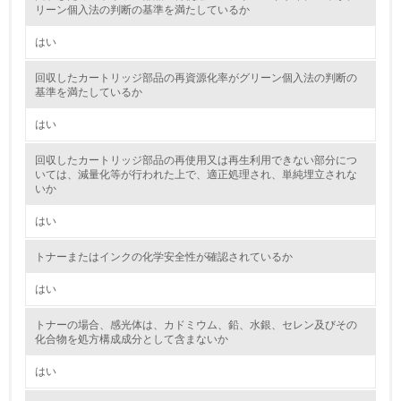
リーン個入法の判断の基準を満たしているか
環境取り組み体制と成果を定期的に検証して次の活動に活
かしている
はい
6.
回収したカートリッジ部品の再資源化率がグリーン個入法の判断の
基準を満たしているか
従業員が環境方針に基づいて自分の業務の中で行うべき環
境対策を理解し、実践している
はい
回収したカートリッジ部品の再使用又は再生利用できない部分につ
7.
いては、減量化等が行われた上で、適正処理され、単純埋立されな
いか
環境活動に関する規格やプログラムを導入している
→ 導入している規格名 ISO14000
はい
8.
トナーまたはインクの化学安全性が確認されているか
第三者認証を取得している
はい
2.環境への取り組み
トナーの場合、感光体は、カドミウム、鉛、水銀、セレン及びその
化合物を処方構成成分として含まないか
資源・エネルギー
はい