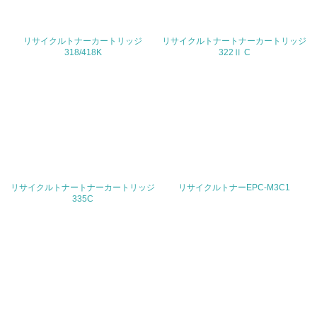
<L1> 化学物質の使用量及び外部（大気・水・土壌）への
排出量削減の取り組みを行っている
リサイクルトナーカートリッジ
リサイクルトナートナーカートリッジ
18.
318/418K
322Ⅱ C
<L2> 化学物質の使用量及び外部への排出量を把握し、具
体的な削減目標や計画を立てている
廃棄物
19.
<L1> 廃棄物の発生量の削減及びリサイクルの推進、適正
リサイクルトナートナーカートリッジ
リサイクルトナーEPC-M3C1
処理を行っている
335C
20.
<L2> 発生する廃棄物の量と種類を把握し、具体的な削
減・リサイクル目標や計画を立てている
生物多様性保全