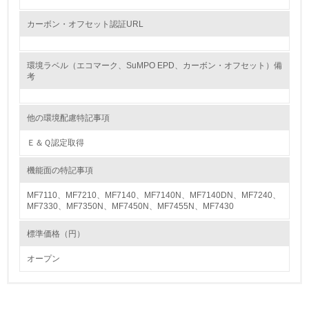
11.
カーボン・オフセット認証URL
<L1> 環境配慮型製品・サービスの製造・販売を積極的に
行っている
環境ラベル（エコマーク、SuMPO EPD、カーボン・オフセット）備
考
12.
<L2> 環境配慮型製品・サービスの製造・販売状況を把握
し、具体的な販売目標や計画を立てている
他の環境配慮特記事項
Ｅ＆Ｑ認定取得
グリーン購入
機能面の特記事項
13.
MF7110、MF7210、MF7140、MF7140N、MF7140DN、MF7240、
MF7330、MF7350N、MF7450N、MF7455N、MF7430
<L1> グリーン購入の取り組み方針を有し、グリーン購入
を行っている
標準価格（円）
14.
オープン
<L2> 購入している製品・サービスの量と種類を把握し、
具体的な目標や計画を立てている