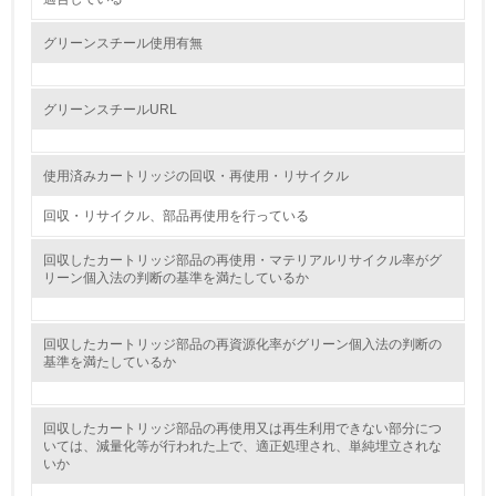
3.
グリーンスチール使用有無
環境問題に関する従業員教育を行っている
4.
グリーンスチールURL
自社に関係する主要な環境法規制を把握し、順守している
使用済みカートリッジの回収・再使用・リサイクル
レベル2
回収・リサイクル、部品再使用を行っている
5.
回収したカートリッジ部品の再使用・マテリアルリサイクル率がグ
リーン個入法の判断の基準を満たしているか
環境取り組み体制と成果を定期的に検証して次の活動に活
かしている
回収したカートリッジ部品の再資源化率がグリーン個入法の判断の
6.
基準を満たしているか
従業員が環境方針に基づいて自分の業務の中で行うべき環
境対策を理解し、実践している
回収したカートリッジ部品の再使用又は再生利用できない部分につ
いては、減量化等が行われた上で、適正処理され、単純埋立されな
いか
7.