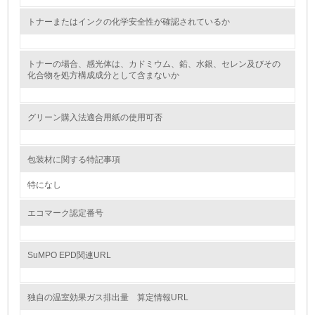
環境活動に関する規格やプログラムを導入している
トナーまたはインクの化学安全性が確認されているか
8.
第三者認証を取得している
トナーの場合、感光体は、カドミウム、鉛、水銀、セレン及びその
化合物を処方構成成分として含まないか
2.環境への取り組み
グリーン購入法適合用紙の使用可否
資源・エネルギー
9.
包装材に関する特記事項
<L1> 資源（投入原料、水等）とエネルギー（電力、重
特になし
油、ガス）の使用量削減の取り組みを行っている
エコマーク認定番号
10.
<L2> 資源とエネルギーの使用量の把握をし、具体的な削
SuMPO EPD関連URL
減目標や計画を立てている
環境配慮型製品・サービスの製造・販売
独自の温室効果ガス排出量 算定情報URL