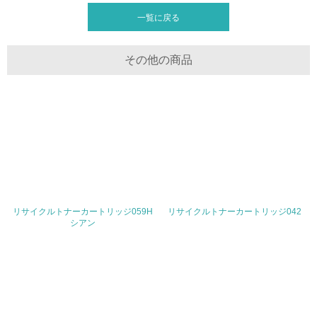
包装・物流
一覧に戻る
その他の商品
非該当（包装・物流を必要とする業務を行っていない）
15.
<L1> 環境負荷ができるだけ小さい包装・梱包を行ってい
る
16.
<L2> 環境負荷ができるだけ小さい物流を行っている
リサイクルトナーカートリッジ059H
リサイクルトナーカートリッジ042
化学物質
シアン
非該当（化学物質を使用していない）
17.