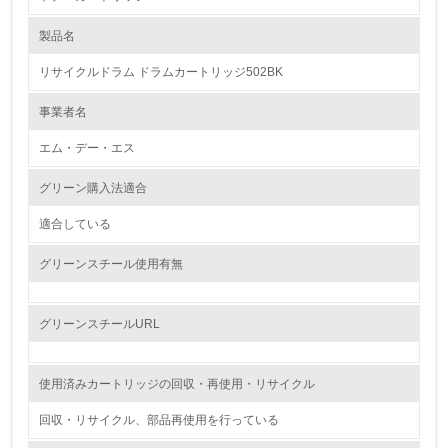
製品名
レベル1
リサイクルドラム ドラムカートリッジ502BK
1.
事業者名
環境方針を持っている
エム・デー・エス
2.
グリーン購入法適合
環境対応の責任体制を定めている
適合している
3.
グリーンスチール使用有無
環境問題に関する従業員教育を行っている
4.
グリーンスチールURL
自社に関係する主要な環境法規制を把握し、順守している
使用済みカートリッジの回収・再使用・リサイクル
レベル2
回収・リサイクル、部品再使用を行っている