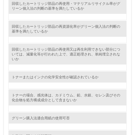
5.
回収したカートリッジ部品の再使用・マテリアルリサイクル率がグ
リーン個入法の判断の基準を満たしているか
環境取り組み体制と成果を定期的に検証して次の活動に活
かしている
回収したカートリッジ部品の再資源化率がグリーン個入法の判断の
6.
基準を満たしているか
従業員が環境方針に基づいて自分の業務の中で行うべき環
境対策を理解し、実践している
回収したカートリッジ部品の再使用又は再生利用できない部分につ
いては、減量化等が行われた上で、適正処理され、単純埋立されな
いか
7.
環境活動に関する規格やプログラムを導入している
トナーまたはインクの化学安全性が確認されているか
8.
第三者認証を取得している
トナーの場合、感光体は、カドミウム、鉛、水銀、セレン及びその
化合物を処方構成成分として含まないか
2.環境への取り組み
グリーン購入法適合用紙の使用可否
資源・エネルギー