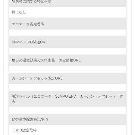
9.
包装材に関する特記事項
<L1> 資源（投入原料、水等）とエネルギー（電力、重
特になし
油、ガス）の使用量削減の取り組みを行っている
エコマーク認定番号
10.
<L2> 資源とエネルギーの使用量の把握をし、具体的な削
SuMPO EPD関連URL
減目標や計画を立てている
環境配慮型製品・サービスの製造・販売
独自の温室効果ガス排出量 算定情報URL
11.
カーボン・オフセット認証URL
<L1> 環境配慮型製品・サービスの製造・販売を積極的に
行っている
環境ラベル（エコマーク、SuMPO EPD、カーボン・オフセット）備
考
12.
<L2> 環境配慮型製品・サービスの製造・販売状況を把握
し、具体的な販売目標や計画を立てている
他の環境配慮特記事項
Ｅ＆Ｑ認定取得
グリーン購入