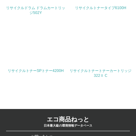
リサイクルドラム ドラムカートリッ
リサイクルトナータイプ6100H
<L1> 廃棄物の発生量の削減及びリサイクルの推進、適正
ジ502Y
処理を行っている
20.
<L2> 発生する廃棄物の量と種類を把握し、具体的な削
減・リサイクル目標や計画を立てている
生物多様性保全
リサイクルトナーSPトナー4200H
リサイクルトナートナーカートリッジ
21.
322Ⅱ C
<L1> 「生物多様性保全」に関する取り組み（例：森林保
全活動＜植林、天然林保護、間伐＞、認証品の購入、原材
料のトレーサビリティの確認等）を行っている
地域への貢献
エコ商品ねっと
22.
日本最大級の環境情報データベース
<L1> 周辺地域の環境保全活動を行い、自治体や地域団体