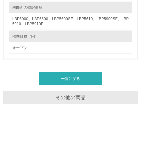
機能面の特記事項
13.
LBP5900、LBP5600、LBP5600SE、LBP5610、LBP5900SE、LBP
5910、LBP5910F
<L1> グリーン購入の取り組み方針を有し、グリーン購入
を行っている
標準価格（円）
14.
オープン
<L2> 購入している製品・サービスの量と種類を把握し、
具体的な目標や計画を立てている
包装・物流
一覧に戻る
その他の商品
非該当（包装・物流を必要とする業務を行っていない）
15.
<L1> 環境負荷ができるだけ小さい包装・梱包を行ってい
る
16.