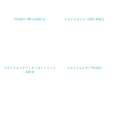
<L2> 環境負荷ができるだけ小さい物流を行っている
ﾘｻｲｸﾙﾄﾅｰ PR-L5140-11
リサイクルトナーEPC-M3C1
化学物質
非該当（化学物質を使用していない）
17.
<L1> 化学物質の使用量及び外部（大気・水・土壌）への
排出量削減の取り組みを行っている
リサイクルトナートナーカートリッジ
リサイクルトナーTN-62J
329 M
18.
<L2> 化学物質の使用量及び外部への排出量を把握し、具
体的な削減目標や計画を立てている
廃棄物
19.