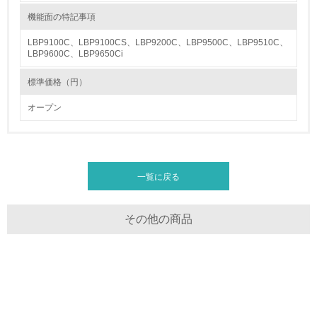
機能面の特記事項
13.
LBP9100C、LBP9100CS、LBP9200C、LBP9500C、LBP9510C、
LBP9600C、LBP9650Ci
<L1> グリーン購入の取り組み方針を有し、グリーン購入
を行っている
標準価格（円）
14.
オープン
<L2> 購入している製品・サービスの量と種類を把握し、
具体的な目標や計画を立てている
包装・物流
一覧に戻る
その他の商品
非該当（包装・物流を必要とする業務を行っていない）
15.
<L1> 環境負荷ができるだけ小さい包装・梱包を行ってい
る
16.