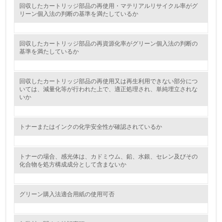
5.
回収したカートリッジ部品の再使用・マテリアルリサイクル率がグ
リーン個入法の判断の基準を満たしているか
環境取り組み体制と成果を定期的に検証して次の活動に活
かしている
回収したカートリッジ部品の再資源化率がグリーン個入法の判断の
6.
基準を満たしているか
従業員が環境方針に基づいて自分の業務の中で行うべき環
境対策を理解し、実践している
回収したカートリッジ部品の再使用又は再生利用できない部分につ
いては、減量化等が行われた上で、適正処理され、単純埋立されな
いか
7.
環境活動に関する規格やプログラムを導入している
トナーまたはインクの化学安全性が確認されているか
8.
第三者認証を取得している
トナーの場合、感光体は、カドミウム、鉛、水銀、セレン及びその
化合物を処方構成成分として含まないか
2.環境への取り組み
グリーン購入法適合用紙の使用可否
資源・エネルギー