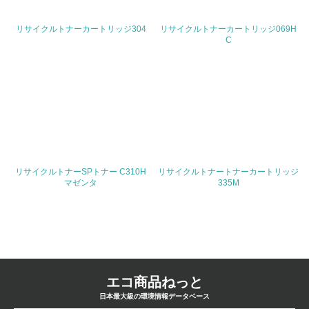
<L1> 廃棄物の発生量の削減及びリサイクルの推進、適正
リサイクルトナーカートリッジ304
リサイクルトナーカートリッジ069H
処理を行っている
C
20.
<L2> 発生する廃棄物の量と種類を把握し、具体的な削
減・リサイクル目標や計画を立てている
生物多様性保全
21.
リサイクルトナーSPトナー C310H
リサイクルトナートナーカートリッジ
マゼンタ
335M
<L1> 「生物多様性保全」に関する取り組み（例：森林保
全活動＜植林、天然林保護、間伐＞、認証品の購入、原材
料のトレーサビリティの確認等）を行っている
地域への貢献
22.
エコ商品ねっと
日本最大級の環境情報データベース
<L1> 周辺地域の環境保全活動を行い、自治体や地域団体