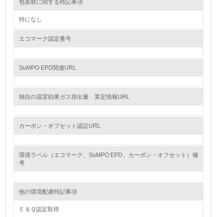
9.
包装材に関する特記事項
<L1> 資源（投入原料、水等）とエネルギー（電力、重
特になし
油、ガス）の使用量削減の取り組みを行っている
エコマーク認定番号
10.
<L2> 資源とエネルギーの使用量の把握をし、具体的な削
SuMPO EPD関連URL
減目標や計画を立てている
環境配慮型製品・サービスの製造・販売
独自の温室効果ガス排出量 算定情報URL
11.
カーボン・オフセット認証URL
<L1> 環境配慮型製品・サービスの製造・販売を積極的に
行っている
環境ラベル（エコマーク、SuMPO EPD、カーボン・オフセット）備
考
12.
<L2> 環境配慮型製品・サービスの製造・販売状況を把握
し、具体的な販売目標や計画を立てている
他の環境配慮特記事項
Ｅ＆Ｑ認定取得
グリーン購入