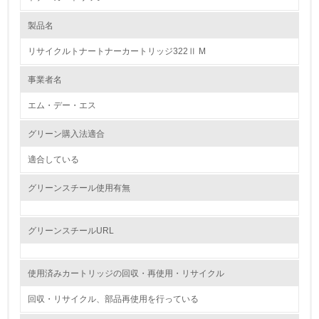
製品名
レベル1
リサイクルトナートナーカートリッジ322Ⅱ M
1.
事業者名
環境方針を持っている
エム・デー・エス
2.
グリーン購入法適合
環境対応の責任体制を定めている
適合している
3.
グリーンスチール使用有無
環境問題に関する従業員教育を行っている
4.
グリーンスチールURL
自社に関係する主要な環境法規制を把握し、順守している
使用済みカートリッジの回収・再使用・リサイクル
レベル2
回収・リサイクル、部品再使用を行っている