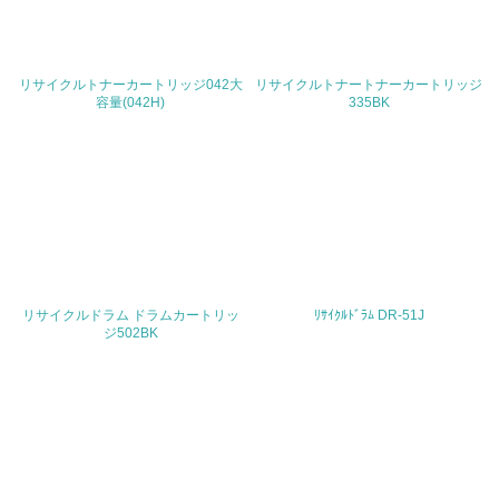
<L2> 環境負荷ができるだけ小さい物流を行っている
リサイクルトナーカートリッジ042大
リサイクルトナートナーカートリッジ
化学物質
容量(042H)
335BK
非該当（化学物質を使用していない）
17.
<L1> 化学物質の使用量及び外部（大気・水・土壌）への
排出量削減の取り組みを行っている
リサイクルドラム ドラムカートリッ
ﾘｻｲｸﾙﾄﾞﾗﾑ DR-51J
18.
ジ502BK
<L2> 化学物質の使用量及び外部への排出量を把握し、具
体的な削減目標や計画を立てている
廃棄物
19.