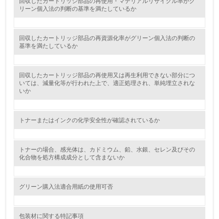
回収したカートリッジ部品の再使用・マテリアルリサイクル率がグ
リーン個入法の判断の基準を満たしているか
環境取り組み体制と成果を定期的に検証して次の活動に活
かしている
回収したカートリッジ部品の再資源化率がグリーン個入法の判断の
6.
基準を満たしているか
従業員が環境方針に基づいて自分の業務の中で行うべき環
境対策を理解し、実践している
回収したカートリッジ部品の再使用又は再生利用できない部分につ
いては、減量化等が行われた上で、適正処理され、単純埋立されな
いか
7.
環境活動に関する規格やプログラムを導入している
トナーまたはインクの化学安全性が確認されているか
8.
第三者認証を取得している
トナーの場合、感光体は、カドミウム、鉛、水銀、セレン及びその
化合物を処方構成成分として含まないか
2.環境への取り組み
グリーン購入法適合用紙の使用可否
資源・エネルギー
9.
包装材に関する特記事項