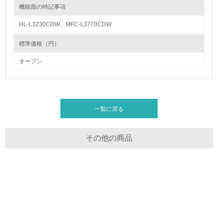
機能面の特記事項
13.
HL-L3230CDW、MFC-L3770CDW
<L1> グリーン購入の取り組み方針を有し、グリーン購入
を行っている
標準価格（円）
オープン
14.
<L2> 購入している製品・サービスの量と種類を把握し、
具体的な目標や計画を立てている
一覧に戻る
包装・物流
その他の商品
非該当（包装・物流を必要とする業務を行っていない）
15.
<L1> 環境負荷ができるだけ小さい包装・梱包を行ってい
る
16.