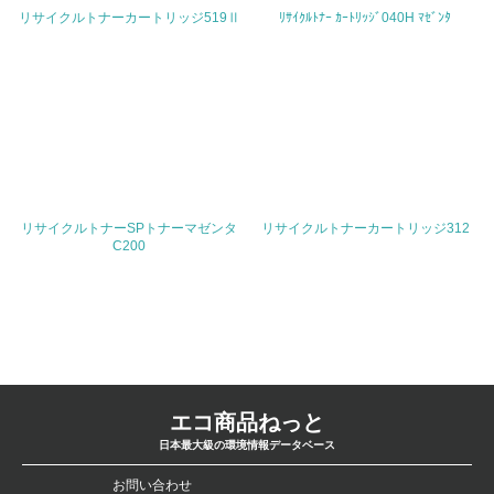
リサイクルトナーカートリッジ519Ⅱ
ﾘｻｲｸﾙﾄﾅｰ ｶｰﾄﾘｯｼﾞ040H ﾏｾﾞﾝﾀ
<L1> 廃棄物の発生量の削減及びリサイクルの推進、適正
処理を行っている
20.
<L2> 発生する廃棄物の量と種類を把握し、具体的な削
減・リサイクル目標や計画を立てている
生物多様性保全
リサイクルトナーSPトナーマゼンタ
リサイクルトナーカートリッジ312
C200
21.
<L1> 「生物多様性保全」に関する取り組み（例：森林保
全活動＜植林、天然林保護、間伐＞、認証品の購入、原材
料のトレーサビリティの確認等）を行っている
地域への貢献
エコ商品ねっと
22.
日本最大級の環境情報データベース
<L1> 周辺地域の環境保全活動を行い、自治体や地域団体
お問い合わせ
の活動に積極的に参加している