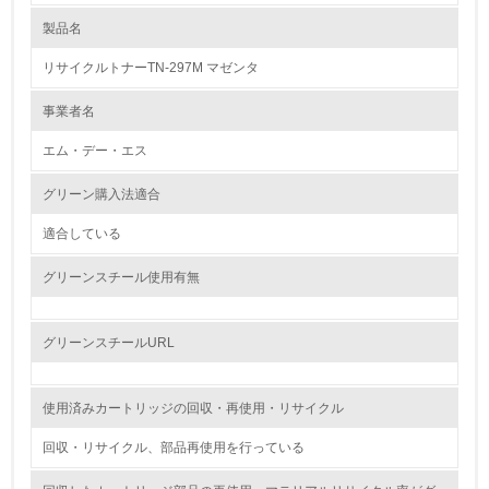
製品名
レベル1
リサイクルトナーTN-297M マゼンタ
1.
事業者名
環境方針を持っている
エム・デー・エス
2.
グリーン購入法適合
環境対応の責任体制を定めている
適合している
3.
グリーンスチール使用有無
環境問題に関する従業員教育を行っている
4.
グリーンスチールURL
自社に関係する主要な環境法規制を把握し、順守している
使用済みカートリッジの回収・再使用・リサイクル
レベル2
回収・リサイクル、部品再使用を行っている
5.