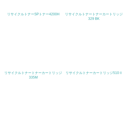
<L2> 環境負荷ができるだけ小さい物流を行っている
リサイクルトナーSPトナー4200H
リサイクルトナートナーカートリッジ
329 BK
化学物質
非該当（化学物質を使用していない）
17.
<L1> 化学物質の使用量及び外部（大気・水・土壌）への
排出量削減の取り組みを行っている
リサイクルトナートナーカートリッジ
リサイクルトナーカートリッジ510Ⅱ
335M
18.
<L2> 化学物質の使用量及び外部への排出量を把握し、具
体的な削減目標や計画を立てている
廃棄物
19.