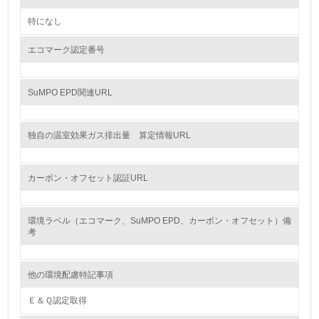
<L1> 資源（投入原料、水等）とエネルギー（電力、重
特になし
油、ガス）の使用量削減の取り組みを行っている
エコマーク認定番号
10.
<L2> 資源とエネルギーの使用量の把握をし、具体的な削
SuMPO EPD関連URL
減目標や計画を立てている
環境配慮型製品・サービスの製造・販売
独自の温室効果ガス排出量 算定情報URL
11.
カーボン・オフセット認証URL
<L1> 環境配慮型製品・サービスの製造・販売を積極的に
行っている
環境ラベル（エコマーク、SuMPO EPD、カーボン・オフセット）備
考
12.
<L2> 環境配慮型製品・サービスの製造・販売状況を把握
し、具体的な販売目標や計画を立てている
他の環境配慮特記事項
Ｅ＆Ｑ認定取得
グリーン購入