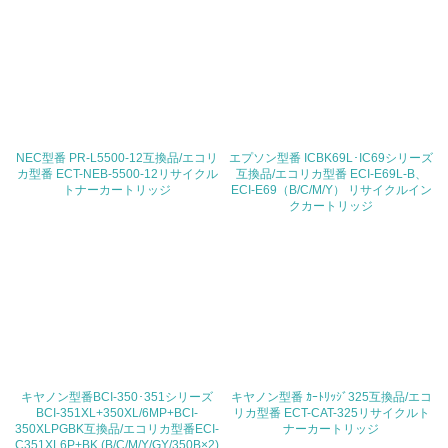
19.
<L1> 廃棄物の発生量の削減及びリサイクルの推進、適正
処理を行っている
20.
NEC型番 PR-L5500-12互換品/エコリ
エプソン型番 ICBK69L･IC69シリーズ
<L2> 発生する廃棄物の量と種類を把握し、具体的な削
カ型番 ECT-NEB-5500-12リサイクル
互換品/エコリカ型番 ECI-E69L-B、
減・リサイクル目標や計画を立てている
トナーカートリッジ
ECI-E69（B/C/M/Y） リサイクルイン
クカートリッジ
生物多様性保全
21.
<L1> 「生物多様性保全」に関する取り組み（例：森林保
全活動＜植林、天然林保護、間伐＞、認証品の購入、原材
料のトレーサビリティの確認等）を行っている
キヤノン型番BCI-350･351シリーズ
キヤノン型番 ｶｰﾄﾘｯｼﾞ325互換品/エコ
地域への貢献
BCI-351XL+350XL/6MP+BCI-
リカ型番 ECT-CAT-325リサイクルト
350XLPGBK互換品/エコリカ型番ECI-
ナーカートリッジ
C351XL6P+BK (B/C/M/Y/GY/350B×2)