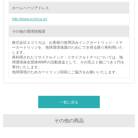
る
ホームページアドレス
16.
http://www.ecorica.jp/
<L2> 環境負荷ができるだけ小さい物流を行っている
その他の環境情報源
化学物質
株式会社エコリカは、お客様の使用済みインクカートリッジ・トナ
ーカートリッジを、地球環境保護のためにでき得る限り再利用いた
します。
再利用されたリサイクルインク・リサイクルトナーについては、地
非該当（化学物質を使用していない）
球環境保全団体WWFの活動資金として、その売上１個につき１円を
寄付いたします。
地球環境のためカートリッジ回収にご協力をお願いいたします。
17.
<L1> 化学物質の使用量及び外部（大気・水・土壌）への
排出量削減の取り組みを行っている
一覧に戻る
18.
<L2> 化学物質の使用量及び外部への排出量を把握し、具
体的な削減目標や計画を立てている
その他の商品
廃棄物