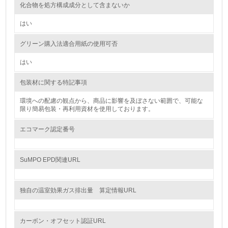
化合物を処方構成成分として含まないか
はい
9.
<L1> 資源（投入原料、水等）とエネルギー（電力、重
グリーン購入法適合用紙の使用可否
油、ガス）の使用量削減の取り組みを行っている
はい
10.
包装材に関する特記事項
<L2> 資源とエネルギーの使用量の把握をし、具体的な削
減目標や計画を立てている
環境への配慮の観点から、商品に影響を及ぼさない範囲で、可能な
限り簡易包装・再利用資材を使用しております。
環境配慮型製品・サービスの製造・販売
エコマーク認定番号
11.
SuMPO EPD関連URL
<L1> 環境配慮型製品・サービスの製造・販売を積極的に
行っている
独自の温室効果ガス排出量 算定情報URL
12.
<L2> 環境配慮型製品・サービスの製造・販売状況を把握
カーボン・オフセット認証URL
し、具体的な販売目標や計画を立てている