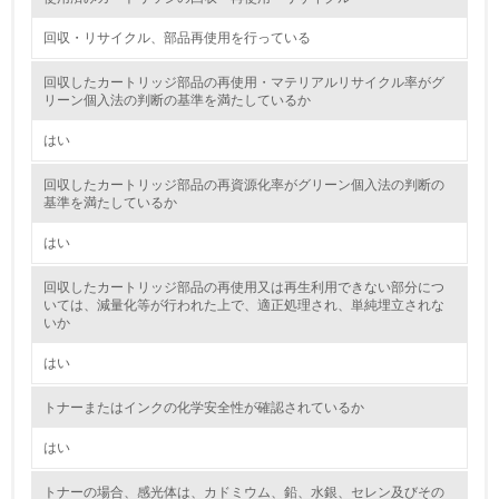
回収・リサイクル、部品再使用を行っている
5.
回収したカートリッジ部品の再使用・マテリアルリサイクル率がグ
環境取り組み体制と成果を定期的に検証して次の活動に活
リーン個入法の判断の基準を満たしているか
かしている
はい
6.
回収したカートリッジ部品の再資源化率がグリーン個入法の判断の
従業員が環境方針に基づいて自分の業務の中で行うべき環
基準を満たしているか
境対策を理解し、実践している
はい
7.
回収したカートリッジ部品の再使用又は再生利用できない部分につ
環境活動に関する規格やプログラムを導入している
いては、減量化等が行われた上で、適正処理され、単純埋立されな
→ 導入している規格名
いか
8.
はい
第三者認証を取得している
トナーまたはインクの化学安全性が確認されているか
はい
2.環境への取り組み
トナーの場合、感光体は、カドミウム、鉛、水銀、セレン及びその
資源・エネルギー