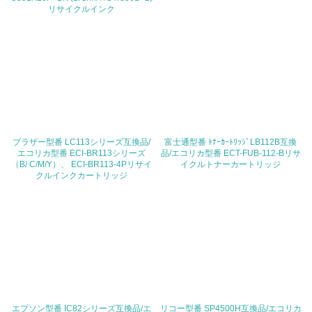
22.
リサイクルインク
<L1> 周辺地域の環境保全活動を行い、自治体や地域団体
の活動に積極的に参加している
3.社会面の取り組み
23.
<L1> 「人権・労働等」に関する方針、規定等を持ってい
る
ブラザー型番 LC113シリーズ互換品/
富士通型番 ﾄﾅｰｶｰﾄﾘｯｼﾞLB112B互換
エコリカ型番 ECI-BR113シリーズ
品/エコリカ型番 ECT-FUB-112-Bリサ
（B/ C/M/Y）、 ECI-BR113-4Pリサイ
24.
イクルトナーカートリッジ
クルインクカートリッジ
<L1> 「公正・適正な取引」に関する方針、規定等を持っ
ている
25.
<L1> 「情報セキュリティ」に関する方針、規定等を持っ
ている
4.環境面・社会面の情報公開他
エプソン型番 IC82シリーズ互換品/エ
リコー型番 SP4500H互換品/エコリカ