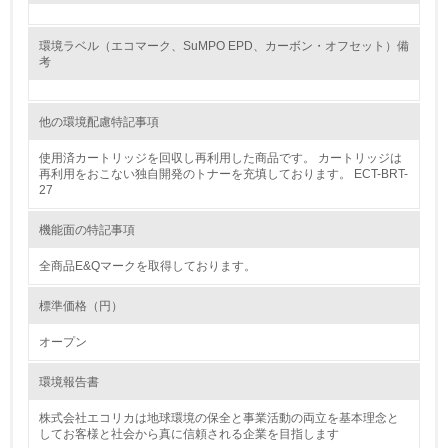
グリーン購入
環境ラベル（エコマーク、SuMPO EPD、カーボン・オフセット）備
考
13.
他の環境配慮特記事項
<L1> グリーン購入の取り組み方針を有し、グリーン購入
を行っている
使用済カートリッジを回収し再利用した商品です。 カートリッジは
再利用をおこない独自開発のトナーを充填しております。 ECT-BRT-
14.
27
<L2> 購入している製品・サービスの量と種類を把握し、
機能面の特記事項
具体的な目標や計画を立てている
全商品E&Qマークを取得しております。
包装・物流
標準価格（円）
オープン
非該当（包装・物流を必要とする業務を行っていない）
環境報告書
15.
株式会社エコリカは地球環境の保全と事業活動の両立を基本理念と
<L1> 環境負荷ができるだけ小さい包装・梱包を行ってい
してお客様と社会から真に信頼される企業を目指します