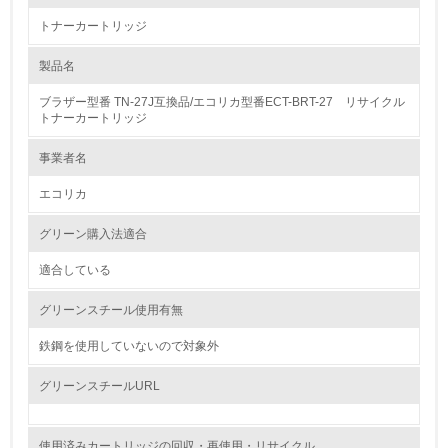
トナーカートリッジ
1.環境取り組み体制
製品名
レベル1
ブラザー型番 TN-27J互換品/エコリカ型番ECT-BRT-27 リサイクル
1.
トナーカートリッジ
環境方針を持っている
事業者名
エコリカ
2.
環境対応の責任体制を定めている
グリーン購入法適合
適合している
3.
グリーンスチール使用有無
環境問題に関する従業員教育を行っている
鉄鋼を使用していないので対象外
4.
グリーンスチールURL
自社に関係する主要な環境法規制を把握し、順守している
レベル2
使用済みカートリッジの回収・再使用・リサイクル