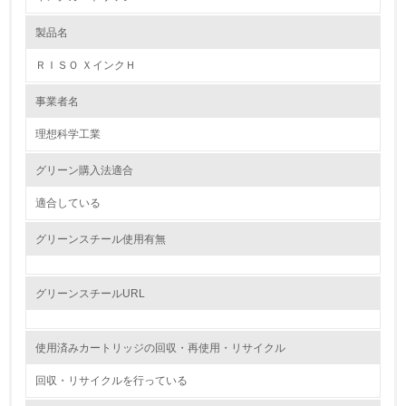
製品名
レベル1
ＲＩＳＯ ＸインクＨ
1.
事業者名
環境方針を持っている
理想科学工業
2.
グリーン購入法適合
環境対応の責任体制を定めている
適合している
3.
グリーンスチール使用有無
環境問題に関する従業員教育を行っている
4.
グリーンスチールURL
自社に関係する主要な環境法規制を把握し、順守している
使用済みカートリッジの回収・再使用・リサイクル
レベル2
回収・リサイクルを行っている