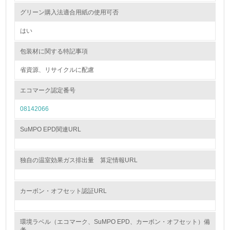
9.
グリーン購入法適合用紙の使用可否
<L1> 資源（投入原料、水等）とエネルギー（電力、重
はい
油、ガス）の使用量削減の取り組みを行っている
包装材に関する特記事項
10.
省資源、リサイクルに配慮
<L2> 資源とエネルギーの使用量の把握をし、具体的な削
減目標や計画を立てている
エコマーク認定番号
08142066
環境配慮型製品・サービスの製造・販売
SuMPO EPD関連URL
11.
<L1> 環境配慮型製品・サービスの製造・販売を積極的に
独自の温室効果ガス排出量 算定情報URL
行っている
12.
カーボン・オフセット認証URL
<L2> 環境配慮型製品・サービスの製造・販売状況を把握
し、具体的な販売目標や計画を立てている
環境ラベル（エコマーク、SuMPO EPD、カーボン・オフセット）備