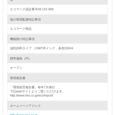
考
グリーン購入
エコマーク認定番号08 142 066
13.
他の環境配慮特記事項
<L1> グリーン購入の取り組み方針を有し、グリーン購入
エコマーク商品
を行っている
機能面の特記事項
14.
油性顔料タイプ C/M/Y/Kインク 各色500ml
<L2> 購入している製品・サービスの量と種類を把握し、
具体的な目標や計画を立てている
標準価格（円）
包装・物流
オープン
環境報告書
非該当（包装・物流を必要とする業務を行っていない）
「環境経営報告書」毎年7月発行
下記webサイトよりご覧いただけます。
15.
http://www.riso.co.jp/eco/report/
<L1> 環境負荷ができるだけ小さい包装・梱包を行ってい
ホームページアドレス
る