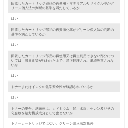
5.
回収したカートリッジ部品の再使用・マテリアルリサイクル率がグ
リーン個入法の判断の基準を満たしているか
環境取り組み体制と成果を定期的に検証して次の活動に活
かしている
はい
6.
回収したカートリッジ部品の再資源化率がグリーン個入法の判断の
基準を満たしているか
従業員が環境方針に基づいて自分の業務の中で行うべき環
境対策を理解し、実践している
はい
回収したカートリッジ部品の再使用又は再生利用できない部分につ
7.
いては、減量化等が行われた上で、適正処理され、単純埋立されな
いか
環境活動に関する規格やプログラムを導入している
→ 導入している規格名
はい
8.
トナーまたはインクの化学安全性が確認されているか
第三者認証を取得している
はい
2.環境への取り組み
トナーの場合、感光体は、カドミウム、鉛、水銀、セレン及びその
化合物を処方構成成分として含まないか
資源・エネルギー
トナーカートリッジではない、グリーン購入法対象外