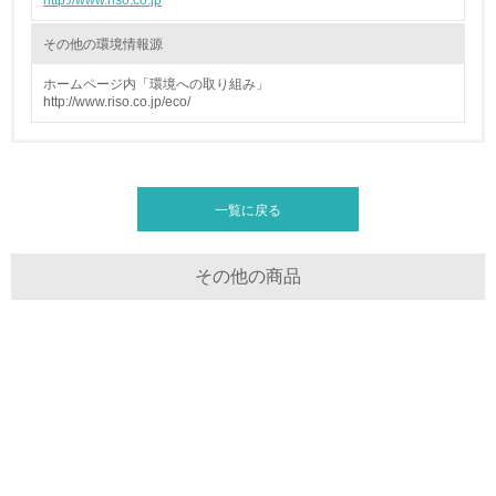
http://www.riso.co.jp
16.
その他の環境情報源
<L2> 環境負荷ができるだけ小さい物流を行っている
ホームページ内「環境への取り組み」
http://www.riso.co.jp/eco/
化学物質
非該当（化学物質を使用していない）
一覧に戻る
17.
<L1> 化学物質の使用量及び外部（大気・水・土壌）への
その他の商品
排出量削減の取り組みを行っている
18.
<L2> 化学物質の使用量及び外部への排出量を把握し、具
体的な削減目標や計画を立てている
廃棄物