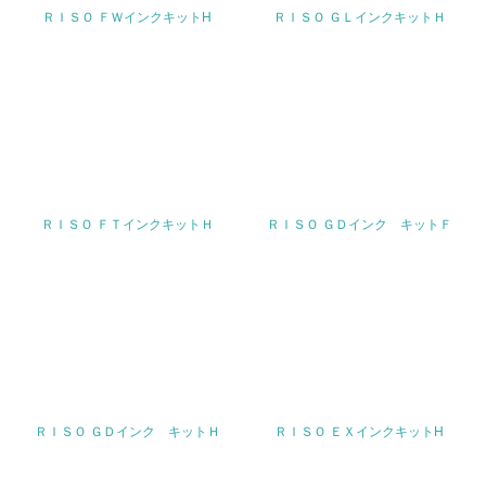
19.
ＲＩＳＯ ＦＷインクキットH
ＲＩＳＯ ＧＬインクキットＨ
<L1> 廃棄物の発生量の削減及びリサイクルの推進、適正
処理を行っている
20.
<L2> 発生する廃棄物の量と種類を把握し、具体的な削
減・リサイクル目標や計画を立てている
生物多様性保全
ＲＩＳＯ ＦＴインクキットＨ
ＲＩＳＯ ＧＤインク キットＦ
21.
<L1> 「生物多様性保全」に関する取り組み（例：森林保
全活動＜植林、天然林保護、間伐＞、認証品の購入、原材
料のトレーサビリティの確認等）を行っている
地域への貢献
ＲＩＳＯ ＧＤインク キットＨ
ＲＩＳＯ ＥＸインクキットH
22.