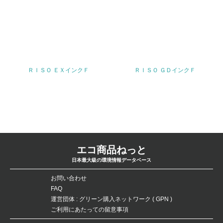
<L1> 周辺地域の環境保全活動を行い、自治体や地域団体
の活動に積極的に参加している
3.社会面の取り組み
23.
ＲＩＳＯ ＥＸインクＦ
ＲＩＳＯ ＧＤインクＦ
<L1> 「人権・労働等」に関する方針、規定等を持ってい
る
24.
<L1> 「公正・適正な取引」に関する方針、規定等を持っ
ている
エコ商品ねっと
25.
日本最大級の環境情報データベース
<L1> 「情報セキュリティ」に関する方針、規定等を持っ
ている
お問い合わせ
FAQ
運営団体 : グリーン購入ネットワーク ( GPN )
4.環境面・社会面の情報公開他
ご利用にあたっての留意事項
26.