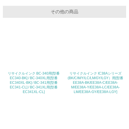
<L2> 環境負荷ができるだけ小さい物流を行っている
その他の商品
化学物質
非該当（化学物質を使用していない）
17.
<L1> 化学物質の使用量及び外部（大気・水・土壌）への
排出量削減の取り組みを行っている
リサイクルインク BC-340用[型番
リサイクルインク IC38Aシリーズ
18.
EC340-BK] / BC-340XL用[型番
(BK/C/M/Y/LC/LM/GY/LGY）用[型番
EC340XL-BK] / BC-341用[型番
EE38A-BK/EE38A-C/EE38A-
<L2> 化学物質の使用量及び外部への排出量を把握し、具
EC341-CL] / BC-341XL用[型番
M/EE38A-Y/EE38A-LC/EE38A-
体的な削減目標や計画を立てている
EC341XL-CL]
LM/EE38A-GY/EE38A-LGY]
廃棄物
19.