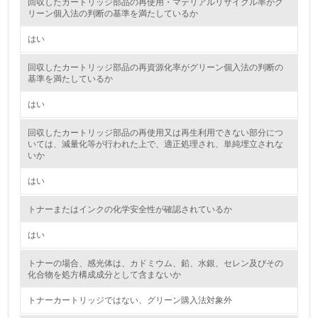
回収したカートリッジ部品の再使用・マテリアルリサイクル率がグ
リーン個入法の判断の基準を満たしているか
環境取り組み体制と成果を定期的に検証して次の活動に活
かしている
はい
6.
回収したカートリッジ部品の再資源化率がグリーン個入法の判断の
基準を満たしているか
従業員が環境方針に基づいて自分の業務の中で行うべき環
境対策を理解し、実践している
はい
7.
回収したカートリッジ部品の再使用又は再生利用できない部分につ
いては、減量化等が行われた上で、適正処理され、単純埋立されな
環境活動に関する規格やプログラムを導入している
いか
8.
はい
第三者認証を取得している
トナーまたはインクの化学安全性が確認されているか
はい
2.環境への取り組み
トナーの場合、感光体は、カドミウム、鉛、水銀、セレン及びその
資源・エネルギー
化合物を処方構成成分として含まないか
トナーカートリッジではない、グリーン購入法対象外
9.