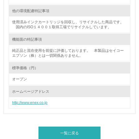
13.
他の環境配慮特記事項
<L1> グリーン購入の取り組み方針を有し、グリーン購入
使用済みインクカートリッジを回収し、リサイクルした商品です。
を行っている
国内のISO１４００１取得工場でリサイクルしています。
14.
機能面の特記事項
<L2> 購入している製品・サービスの量と種類を把握し、
純正品と混在使用を前提に評価しております。 本製品はセイコー
具体的な目標や計画を立てている
エプソン（株）とは一切関係ありません。
包装・物流
標準価格（円）
オープン
非該当（包装・物流を必要とする業務を行っていない）
ホームページアドレス
15.
http://www.enex.co.jp
<L1> 環境負荷ができるだけ小さい包装・梱包を行ってい
る
16.
一覧に戻る