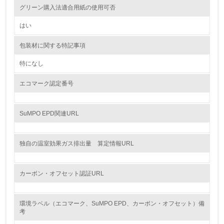
<L1> 資源（投入原料、水等）とエネルギー（電力、重
グリーン購入法適合用紙の使用可否
油、ガス）の使用量削減の取り組みを行っている
はい
10.
包装材に関する特記事項
<L2> 資源とエネルギーの使用量の把握をし、具体的な削
減目標や計画を立てている
特になし
エコマーク認定番号
環境配慮型製品・サービスの製造・販売
11.
SuMPO EPD関連URL
<L1> 環境配慮型製品・サービスの製造・販売を積極的に
行っている
独自の温室効果ガス排出量 算定情報URL
12.
カーボン・オフセット認証URL
<L2> 環境配慮型製品・サービスの製造・販売状況を把握
し、具体的な販売目標や計画を立てている
環境ラベル（エコマーク、SuMPO EPD、カーボン・オフセット）備
グリーン購入
考