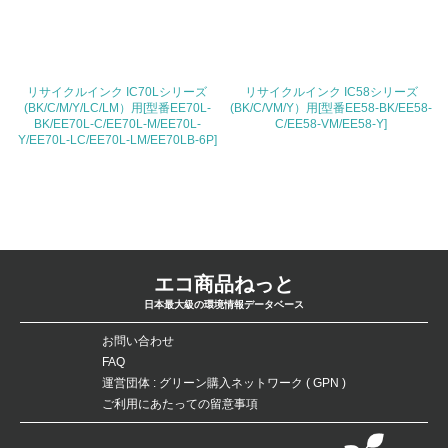
3.社会面の取り組み
23.
リサイクルインク IC70Lシリーズ
リサイクルインク IC58シリーズ
(BK/C/M/Y/LC/LM）用[型番EE70L-
(BK/C/VM/Y）用[型番EE58-BK/EE58-
<L1> 「人権・労働等」に関する方針、規定等を持ってい
BK/EE70L-C/EE70L-M/EE70L-
C/EE58-VM/EE58-Y]
る
Y/EE70L-LC/EE70L-LM/EE70LB-6P]
24.
<L1> 「公正・適正な取引」に関する方針、規定等を持っ
ている
25.
エコ商品ねっと
<L1> 「情報セキュリティ」に関する方針、規定等を持っ
日本最大級の環境情報データベース
ている
お問い合わせ
4.環境面・社会面の情報公開他
FAQ
運営団体 : グリーン購入ネットワーク ( GPN )
26.
ご利用にあたっての留意事項
<L1> パンフレットやホームページ等で、自社の環境情報