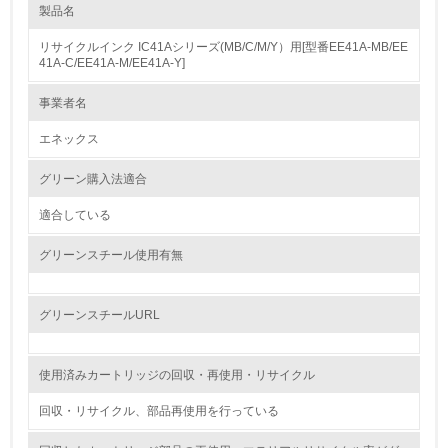
製品名
レベル1
リサイクルインク IC41Aシリーズ(MB/C/M/Y）用[型番EE41A-MB/EE
1.
41A-C/EE41A-M/EE41A-Y]
環境方針を持っている
事業者名
エネックス
2.
環境対応の責任体制を定めている
グリーン購入法適合
適合している
3.
グリーンスチール使用有無
環境問題に関する従業員教育を行っている
4.
グリーンスチールURL
自社に関係する主要な環境法規制を把握し、順守している
使用済みカートリッジの回収・再使用・リサイクル
レベル2
回収・リサイクル、部品再使用を行っている
5.