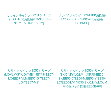
<L1> 廃棄物の発生量の削減及びリサイクルの推進、適正
処理を行っている
20.
リサイクルインク GC31シリーズ
リサイクルインク BCI-19BK用[型番
（BK/C/M/Y)用[型番ER-31K/ER-
EC19-BK] / BCI-19Color用[型番
31C/ER-31M/ER-31Y]
EC19-CL]
<L2> 発生する廃棄物の量と種類を把握し、具体的な削
減・リサイクル目標や計画を立てている
生物多様性保全
21.
<L1> 「生物多様性保全」に関する取り組み（例：森林保
全活動＜植林、天然林保護、間伐＞、認証品の購入、原材
料のトレーサビリティの確認等）を行っている
リサイクルインク IC57シリーズ
リサイクルインク IC50シリーズ
(LC/VLM/GY/LGY/MB）用[型番EE57-
(BK/C/M/Y/LC/LM）用[型番EE50-
LC/EE57-VLM/EE57-GY/EE57-
BK/EE50-C/EE50-M/EE50-Y/EE50-
地域への貢献
LGY/EE57-MB]
LC/EE50-LM] / IC50 BK/C/M/Y/LC/LM
用 6色パック[型番EE50B-6P]
22.
<L1> 周辺地域の環境保全活動を行い、自治体や地域団体
の活動に積極的に参加している