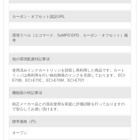
12.
<L2> 環境配慮型製品・サービスの製造・販売状況を把握
カーボン・オフセット認証URL
し、具体的な販売目標や計画を立てている
グリーン購入
環境ラベル（エコマーク、SuMPO EPD、カーボン・オフセット）備
考
13.
他の環境配慮特記事項
<L1> グリーン購入の取り組み方針を有し、グリーン購入
を行っている
使用済みインクカートリッジを回収し再利用した商品です。カート
リッジは再利用を行い独自開発のインクを充填しております。 ECI-
14.
E70B、ECI-E70C、ECI-E70M、ECI-E70Y
<L2> 購入している製品・サービスの量と種類を把握し、
機能面の特記事項
具体的な目標や計画を立てている
純正メーカー品との混在使用を前提に評価試験を行っておりますの
で安心してお使い頂けます。
包装・物流
標準価格（円）
非該当（包装・物流を必要とする業務を行っていない）
オープン