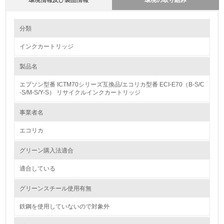
環境情報及び製品情報
環境の取り組み
環境の取り組み
分類
インクカートリッジ
1.環境取り組み体制
製品名
レベル1
エプソン型番 ICTM70シリーズ互換品/エコリカ型番 ECI-E70（B-S/C
1.
-S/M-S/Y-S） リサイクルインクカートリッジ
環境方針を持っている
事業者名
エコリカ
2.
環境対応の責任体制を定めている
グリーン購入法適合
適合している
3.
グリーンスチール使用有無
環境問題に関する従業員教育を行っている
鉄鋼を使用していないので対象外
4.