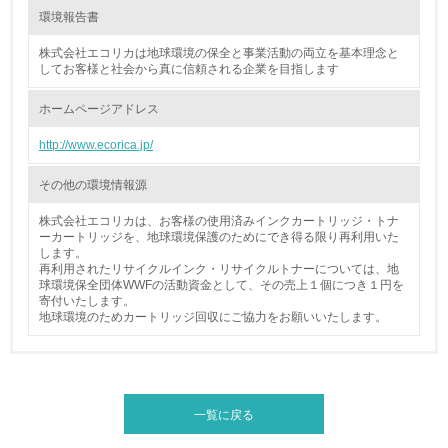
15.
環境報告書
<L1> 環境負荷ができるだけ小さい包装・梱包を行ってい
株式会社エコリカは地球環境の保全と事業活動の両立を基本理念と
る
してお客様と社会から真に信頼される企業を目指します
ホームページアドレス
16.
http://www.ecorica.jp/
<L2> 環境負荷ができるだけ小さい物流を行っている
その他の環境情報源
化学物質
株式会社エコリカは、お客様の使用済みインクカートリッジ・トナ
ーカートリッジを、地球環境保護のためにでき得る限り再利用いた
します。
非該当（化学物質を使用していない）
再利用されたリサイクルインク・リサイクルトナーについては、地
球環境保全団体WWFの活動資金として、その売上１個につき１円を
寄付いたします。
17.
地球環境のためカートリッジ回収にご協力をお願いいたします。
<L1> 化学物質の使用量及び外部（大気・水・土壌）への
排出量削減の取り組みを行っている
18.
一覧に戻る
<L2> 化学物質の使用量及び外部への排出量を把握し、具