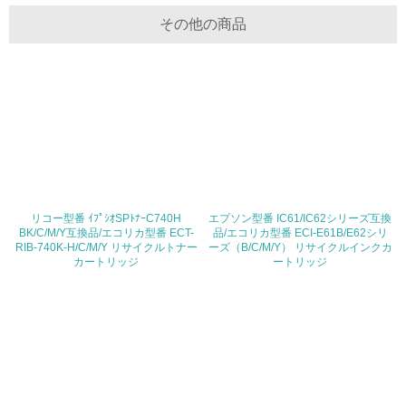
体的な削減目標や計画を立てている
その他の商品
廃棄物
19.
<L1> 廃棄物の発生量の削減及びリサイクルの推進、適正
処理を行っている
20.
<L2> 発生する廃棄物の量と種類を把握し、具体的な削
リコー型番 ｲﾌﾟｼｵSPﾄﾅｰC740H
エプソン型番 IC61/IC62シリーズ互換
減・リサイクル目標や計画を立てている
BK/C/M/Y互換品/エコリカ型番 ECT-
品/エコリカ型番 ECI-E61B/E62シリ
RIB-740K-H/C/M/Y リサイクルトナー
ーズ（B/C/M/Y） リサイクルインクカ
カートリッジ
ートリッジ
生物多様性保全
21.
<L1> 「生物多様性保全」に関する取り組み（例：森林保
全活動＜植林、天然林保護、間伐＞、認証品の購入、原材
料のトレーサビリティの確認等）を行っている