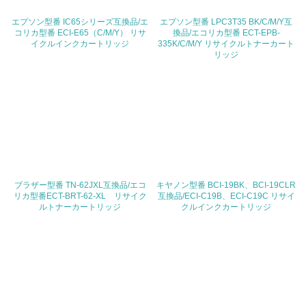
地域への貢献
エプソン型番 IC65シリーズ互換品/エ
エプソン型番 LPC3T35 BK/C/M/Y互
コリカ型番 ECI-E65（C/M/Y） リサ
換品/エコリカ型番 ECT-EPB-
イクルインクカートリッジ
335K/C/M/Y リサイクルトナーカート
22.
リッジ
<L1> 周辺地域の環境保全活動を行い、自治体や地域団体
の活動に積極的に参加している
3.社会面の取り組み
23.
<L1> 「人権・労働等」に関する方針、規定等を持ってい
る
ブラザー型番 TN-62JXL互換品/エコ
キヤノン型番 BCI-19BK、BCI-19CLR
リカ型番ECT-BRT-62-XL リサイク
互換品/ECI-C19B、ECI-C19C リサイ
ルトナーカートリッジ
24.
クルインクカートリッジ
<L1> 「公正・適正な取引」に関する方針、規定等を持っ
ている
25.
<L1> 「情報セキュリティ」に関する方針、規定等を持っ