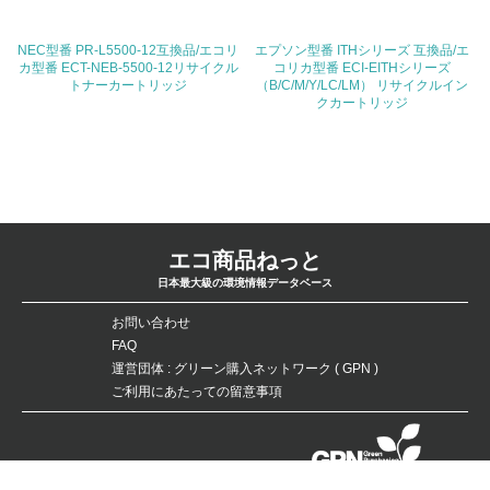
ている
NEC型番 PR-L5500-12互換品/エコリ
エプソン型番 ITHシリーズ 互換品/エ
4.環境面・社会面の情報公開他
カ型番 ECT-NEB-5500-12リサイクル
コリカ型番 ECI-EITHシリーズ
トナーカートリッジ
（B/C/M/Y/LC/LM） リサイクルイン
26.
クカートリッジ
<L1> パンフレットやホームページ等で、自社の環境情報
を積極的に公開・提供している
27.
<L1> パンフレットやホームページ等で、自社の社会的取
エコ商品ねっと
り組みを積極的に公開・提供している
日本最大級の環境情報データベース
28.
お問い合わせ
FAQ
<L2>「２．環境への取り組み」に関する現状の数値や目標
値を公表している
運営団体 : グリーン購入ネットワーク ( GPN )
ご利用にあたっての留意事項
29.
<L2>「３．社会面の取り組み」に関する現状の数値や目標
値を公表している
データベースの無断複製・転載を禁じます。
Copyright：©Green Purchasing Network（GPN） All Rights Reserved.