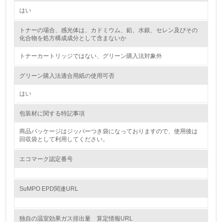
はい
2.環境への取り組み
トナーの場合、感光体は、カドミウム、鉛、水銀、セレン及びその
資源・エネルギー
化合物を処方構成成分として含まないか
トナーカートリッジではない、グリーン購入法対象外
9.
<L1> 資源（投入原料、水等）とエネルギー（電力、重
グリーン購入法適合用紙の使用可否
油、ガス）の使用量削減の取り組みを行っている
はい
10.
包装材に関する特記事項
<L2> 資源とエネルギーの使用量の把握をし、具体的な削
減目標や計画を立てている
商品パッケージはジッパーつき袋になっておりますので、使用後は
回収袋として利用してください。
環境配慮型製品・サービスの製造・販売
エコマーク認定番号
11.
SuMPO EPD関連URL
<L1> 環境配慮型製品・サービスの製造・販売を積極的に
行っている
独自の温室効果ガス排出量 算定情報URL