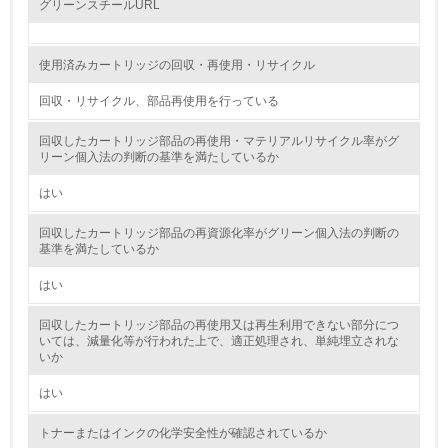
グリーンスチールURL
自社に関係する主要な環境法規制を把握し、順守している
レベル2
使用済みカートリッジの回収・再使用・リサイクル
回収・リサイクル、部品再使用を行っている
5.
回収したカートリッジ部品の再使用・マテリアルリサイクル率がグ
環境取り組み体制と成果を定期的に検証して次の活動に活
リーン個入法の判断の基準を満たしているか
かしている
はい
6.
回収したカートリッジ部品の再資源化率がグリーン個入法の判断の
従業員が環境方針に基づいて自分の業務の中で行うべき環
基準を満たしているか
境対策を理解し、実践している
はい
7.
回収したカートリッジ部品の再使用又は再生利用できない部分につ
環境活動に関する規格やプログラムを導入している
いては、減量化等が行われた上で、適正処理され、単純埋立されな
→ 導入している規格名
いか
8.
はい
第三者認証を取得している
トナーまたはインクの化学安全性が確認されているか