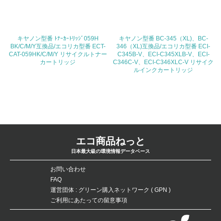
ている
4.環境面・社会面の情報公開他
キヤノン型番 ﾄﾅｰｶｰﾄﾘｯｼﾞ059H
キヤノン型番 BC-345（XL)、BC-
26.
BK/C/M/Y互換品/エコリカ型番 ECT-
346（XL)互換品/エコリカ型番 ECI-
CAT-059HK/C/M/Y リサイクルトナー
C345B-V、ECI-C345XLB-V、ECI-
カートリッジ
C346C-V、ECI-C346XLC-V リサイク
<L1> パンフレットやホームページ等で、自社の環境情報
ルインクカートリッジ
を積極的に公開・提供している
27.
<L1> パンフレットやホームページ等で、自社の社会的取
り組みを積極的に公開・提供している
28.
エコ商品ねっと
日本最大級の環境情報データベース
<L2>「２．環境への取り組み」に関する現状の数値や目標
値を公表している
お問い合わせ
FAQ
29.
運営団体 : グリーン購入ネットワーク ( GPN )
ご利用にあたっての留意事項
<L2>「３．社会面の取り組み」に関する現状の数値や目標
値を公表している