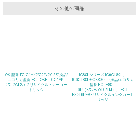
体的な削減目標や計画を立てている
その他の商品
廃棄物
19.
<L1> 廃棄物の発生量の削減及びリサイクルの推進、適正
処理を行っている
20.
<L2> 発生する廃棄物の量と種類を把握し、具体的な削
OKI型番 TC-C4AK2/C2/M2/Y2互換品/
IC80Lシリーズ IC6CL80L、
減・リサイクル目標や計画を立てている
エコリカ型番 ECT-OKB-TCC4AK-
IC6CL80L+ICBK80L互換品/エコリカ
2/C-2/M-2/Y-2 リサイクルトナーカー
型番 ECI-E80L-
トリッジ
6P（B/C/M/Y/LC/LM）、 ECI-
生物多様性保全
E80L6P+BKリサイクルインクカート
リッジ
21.
<L1> 「生物多様性保全」に関する取り組み（例：森林保
全活動＜植林、天然林保護、間伐＞、認証品の購入、原材
料のトレーサビリティの確認等）を行っている