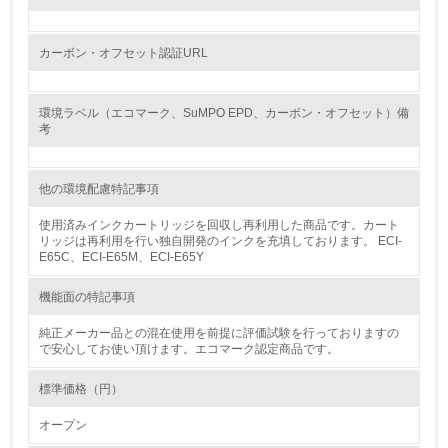
12.
<L2> 環境配慮型製品・サービスの製造・販売状況を把握
カーボン・オフセット認証URL
し、具体的な販売目標や計画を立てている
グリーン購入
環境ラベル（エコマーク、SuMPO EPD、カーボン・オフセット）備
考
13.
他の環境配慮特記事項
<L1> グリーン購入の取り組み方針を有し、グリーン購入
を行っている
使用済みインクカートリッジを回収し再利用した商品です。カート
リッジは再利用を行い独自開発のインクを充填しております。 ECI-
14.
E65C、ECI-E65M、ECI-E65Y
<L2> 購入している製品・サービスの量と種類を把握し、
機能面の特記事項
具体的な目標や計画を立てている
純正メーカー品との混在使用を前提に評価試験を行っておりますの
で安心してお使い頂けます。エコマーク認定商品です。
包装・物流
標準価格（円）
非該当（包装・物流を必要とする業務を行っていない）
オープン