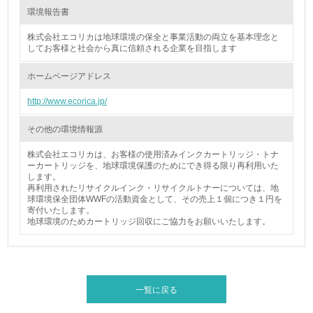
15.
環境報告書
<L1> 環境負荷ができるだけ小さい包装・梱包を行ってい
株式会社エコリカは地球環境の保全と事業活動の両立を基本理念と
る
してお客様と社会から真に信頼される企業を目指します
ホームページアドレス
16.
http://www.ecorica.jp/
<L2> 環境負荷ができるだけ小さい物流を行っている
その他の環境情報源
化学物質
株式会社エコリカは、お客様の使用済みインクカートリッジ・トナ
ーカートリッジを、地球環境保護のためにでき得る限り再利用いた
します。
非該当（化学物質を使用していない）
再利用されたリサイクルインク・リサイクルトナーについては、地
球環境保全団体WWFの活動資金として、その売上１個につき１円を
寄付いたします。
17.
地球環境のためカートリッジ回収にご協力をお願いいたします。
<L1> 化学物質の使用量及び外部（大気・水・土壌）への
排出量削減の取り組みを行っている
18.
一覧に戻る
<L2> 化学物質の使用量及び外部への排出量を把握し、具