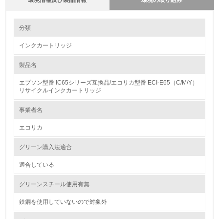
環境情報及び製品情報
環境の取り組み
環境の取り組み
分類
インクカートリッジ
1.環境取り組み体制
製品名
レベル1
エプソン型番 IC65シリーズ互換品/エコリカ型番 ECI-E65（C/M/Y）
1.
リサイクルインクカートリッジ
環境方針を持っている
事業者名
エコリカ
2.
環境対応の責任体制を定めている
グリーン購入法適合
適合している
3.
グリーンスチール使用有無
環境問題に関する従業員教育を行っている
鉄鋼を使用していないので対象外
4.