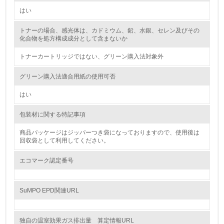
はい
2.環境への取り組み
トナーの場合、感光体は、カドミウム、鉛、水銀、セレン及びその
資源・エネルギー
化合物を処方構成成分として含まないか
トナーカートリッジではない、グリーン購入法対象外
9.
<L1> 資源（投入原料、水等）とエネルギー（電力、重
グリーン購入法適合用紙の使用可否
油、ガス）の使用量削減の取り組みを行っている
はい
10.
包装材に関する特記事項
<L2> 資源とエネルギーの使用量の把握をし、具体的な削
減目標や計画を立てている
商品パッケージはジッパーつき袋になっておりますので、使用後は
回収袋として利用してください。
環境配慮型製品・サービスの製造・販売
エコマーク認定番号
11.
SuMPO EPD関連URL
<L1> 環境配慮型製品・サービスの製造・販売を積極的に
行っている
独自の温室効果ガス排出量 算定情報URL