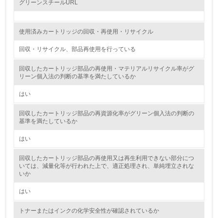
グリーンスチールURL
自社に関係する主要な環境法規制を把握し、順守している
レベル2
使用済みカートリッジの回収・再使用・リサイクル
回収・リサイクル、部品再使用を行っている
5.
回収したカートリッジ部品の再使用・マテリアルリサイクル率がグ
環境取り組み体制と成果を定期的に検証して次の活動に活
リーン個入法の判断の基準を満たしているか
かしている
はい
6.
回収したカートリッジ部品の再資源化率がグリーン個入法の判断の
従業員が環境方針に基づいて自分の業務の中で行うべき環
基準を満たしているか
境対策を理解し、実践している
はい
7.
回収したカートリッジ部品の再使用又は再生利用できない部分につ
環境活動に関する規格やプログラムを導入している
いては、減量化等が行われた上で、適正処理され、単純埋立されな
→ 導入している規格名
いか
8.
はい
第三者認証を取得している
トナーまたはインクの化学安全性が確認されているか