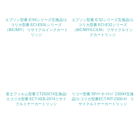
地域への貢献
エプソン型番 IC93シリーズ互換品/エ
エプソン型番 IC32シリーズ互換品/エ
22.
コリカ型番 ECI-E93Lシリーズ
コリカ型番 ECI-E32シリーズ
（B/C/M/Y） リサイクルインクカート
（B/C/M/Y/LC/LM） リサイクルイン
<L1> 周辺地域の環境保全活動を行い、自治体や地域団体
リッジ
クカートリッジ
の活動に積極的に参加している
3.社会面の取り組み
23.
<L1> 「人権・労働等」に関する方針、規定等を持ってい
る
富士フィルム型番 CT202074互換品/
24.
リコー型番 SPﾄﾅｰｶｰﾄﾘｯｼﾞ2300H互換
エコリカ型番 ECT-XEB-2074リサイ
品/エコリカ型番ECT-RIT-2300-H リ
クルトナーカートリッジ
サイクルトナーカートリッジ
<L1> 「公正・適正な取引」に関する方針、規定等を持っ
ている
25.
<L1> 「情報セキュリティ」に関する方針、規定等を持っ