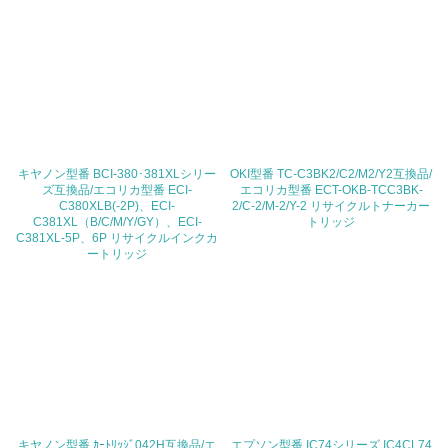
3.社会面の取り組み
23.
<L1> 「人権・労働等」に関する方針、規定等を持ってい
る
24.
キヤノン型番 BCI-380･381XLシリー
OKI型番 TC-C3BK2/C2/M2/Y2互換品/
ズ互換品/エコリカ型番 ECI-
エコリカ型番 ECT-OKB-TCC3BK-
<L1> 「公正・適正な取引」に関する方針、規定等を持っ
C380XLB(-2P)、ECI-
2/C-2/M-2/Y-2 リサイクルトナーカー
ている
C381XL（B/C/M/Y/GY）、ECI-
トリッジ
C381XL-5P、6P リサイクルインクカ
25.
ートリッジ
<L1> 「情報セキュリティ」に関する方針、規定等を持っ
ている
4.環境面・社会面の情報公開他
26.
<L1> パンフレットやホームページ等で、自社の環境情報
キヤノン型番 ｶｰﾄﾘｯｼﾞ042H互換品/エ
エプソン型番 IC74シリーズ IC4CL74