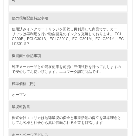
考
13.
<L1> グリーン購入の取り組み方針を有し、グリーン購入
他の環境配慮特記事項
を行っている
使用済みインクカートリッジを回収し再利用した商品です。カート
14.
リッジは再利用を行い独自開発のインクを充填しております。 ECI-
C300B、ECI-C301B、ECI-C301C、ECI-C301M、ECI-C301Y、 EC
<L2> 購入している製品・サービスの量と種類を把握し、
I-C301-5P
具体的な目標や計画を立てている
機能面の特記事項
包装・物流
純正メーカー品との混在使用を前提に評価試験を行っておりますの
で安心してお使い頂けます。エコマーク認定商品です。
標準価格（円）
非該当（包装・物流を必要とする業務を行っていない）
オープン
15.
環境報告書
<L1> 環境負荷ができるだけ小さい包装・梱包を行ってい
る
株式会社エコリカは地球環境の保全と事業活動の両立を基本理念と
してお客様と社会から真に信頼される企業を目指します
16.
ホームページアドレス