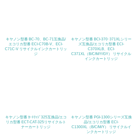
処理を行っている
20.
<L2> 発生する廃棄物の量と種類を把握し、具体的な削
減・リサイクル目標や計画を立てている
キヤノン型番 BC-70、BC-71互換品/
キヤノン型番 BCI-370･371XLシリー
エコリカ型番 ECI-C70B-V、ECI-
ズ互換品/エコリカ型番 ECI-
生物多様性保全
C71C-V リサイクルインクカートリッ
C370XLB、ECI-
ジ
C371XL（B/C/M/Y/GY） リサイクル
インクカートリッジ
21.
<L1> 「生物多様性保全」に関する取り組み（例：森林保
全活動＜植林、天然林保護、間伐＞、認証品の購入、原材
料のトレーサビリティの確認等）を行っている
地域への貢献
22.
キヤノン型番 ｶｰﾄﾘｯｼﾞ325互換品/エコ
キヤノン型番 PGI-1300シリーズ互換
リカ型番 ECT-CAT-325リサイクルト
品/エコリカ型番 ECI-
<L1> 周辺地域の環境保全活動を行い、自治体や地域団体
ナーカートリッジ
C1300XL（B/C/M/Y） リサイクルイ
の活動に積極的に参加している
ンクカートリッジ