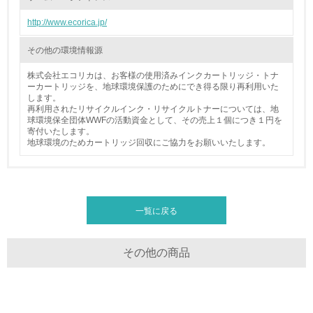
<L2> 環境負荷ができるだけ小さい物流を行っている
http://www.ecorica.jp/
化学物質
その他の環境情報源
株式会社エコリカは、お客様の使用済みインクカートリッジ・トナ
非該当（化学物質を使用していない）
ーカートリッジを、地球環境保護のためにでき得る限り再利用いた
します。
再利用されたリサイクルインク・リサイクルトナーについては、地
17.
球環境保全団体WWFの活動資金として、その売上１個につき１円を
寄付いたします。
<L1> 化学物質の使用量及び外部（大気・水・土壌）への
地球環境のためカートリッジ回収にご協力をお願いいたします。
排出量削減の取り組みを行っている
18.
<L2> 化学物質の使用量及び外部への排出量を把握し、具
一覧に戻る
体的な削減目標や計画を立てている
廃棄物
その他の商品
19.
<L1> 廃棄物の発生量の削減及びリサイクルの推進、適正