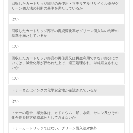
回収したカートリッジ部品の再使用・マテリアルリサイクル率がグ
かしている
リーン個入法の判断の基準を満たしているか
6.
はい
従業員が環境方針に基づいて自分の業務の中で行うべき環
回収したカートリッジ部品の再資源化率がグリーン個入法の判断の
境対策を理解し、実践している
基準を満たしているか
7.
はい
環境活動に関する規格やプログラムを導入している
回収したカートリッジ部品の再使用又は再生利用できない部分につ
→ 導入している規格名
いては、減量化等が行われた上で、適正処理され、単純埋立されな
いか
8.
はい
第三者認証を取得している
トナーまたはインクの化学安全性が確認されているか
2.環境への取り組み
はい
資源・エネルギー
トナーの場合、感光体は、カドミウム、鉛、水銀、セレン及びその
化合物を処方構成成分として含まないか
9.
トナーカートリッジではない、グリーン購入法対象外