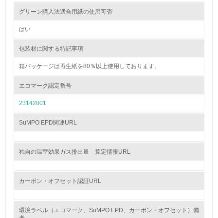
<L1> 資源（投入原料、水等）とエネルギー（電力、重
油、ガス）の使用量削減の取り組みを行っている
グリーン購入法適合用紙の使用可否
はい
10.
包装材に関する特記事項
<L2> 資源とエネルギーの使用量の把握をし、具体的な削
減目標や計画を立てている
箱パッケージは再生紙を80％以上使用しております。
環境配慮型製品・サービスの製造・販売
エコマーク認定番号
23142001
11.
<L1> 環境配慮型製品・サービスの製造・販売を積極的に
SuMPO EPD関連URL
行っている
12.
独自の温室効果ガス排出量 算定情報URL
<L2> 環境配慮型製品・サービスの製造・販売状況を把握
し、具体的な販売目標や計画を立てている
カーボン・オフセット認証URL
グリーン購入
環境ラベル（エコマーク、SuMPO EPD、カーボン・オフセット）備