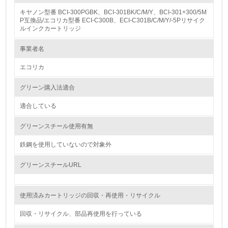
キヤノン型番 BCI-300PGBK、BCI-301BK/C/M/Y、BCI-301+300/5M
1.
P互換品/エコリカ型番 ECI-C300B、ECI-C301B/C/M/Y/-5Pリサイク
ルインクカートリッジ
環境方針を持っている
事業者名
2.
エコリカ
環境対応の責任体制を定めている
グリーン購入法適合
3.
適合している
環境問題に関する従業員教育を行っている
グリーンスチール使用有無
4.
鉄鋼を使用していないので対象外
自社に関係する主要な環境法規制を把握し、順守している
グリーンスチールURL
レベル2
使用済みカートリッジの回収・再使用・リサイクル
5.
回収・リサイクル、部品再使用を行っている
環境取り組み体制と成果を定期的に検証して次の活動に活