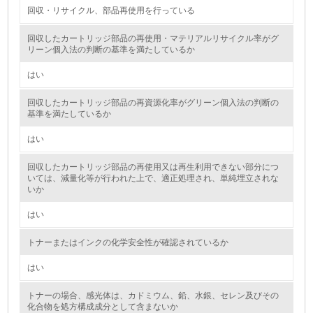
回収・リサイクル、部品再使用を行っている
5.
回収したカートリッジ部品の再使用・マテリアルリサイクル率がグ
環境取り組み体制と成果を定期的に検証して次の活動に活
リーン個入法の判断の基準を満たしているか
かしている
はい
6.
回収したカートリッジ部品の再資源化率がグリーン個入法の判断の
従業員が環境方針に基づいて自分の業務の中で行うべき環
基準を満たしているか
境対策を理解し、実践している
はい
7.
回収したカートリッジ部品の再使用又は再生利用できない部分につ
環境活動に関する規格やプログラムを導入している
いては、減量化等が行われた上で、適正処理され、単純埋立されな
→ 導入している規格名
いか
8.
はい
第三者認証を取得している
トナーまたはインクの化学安全性が確認されているか
はい
2.環境への取り組み
トナーの場合、感光体は、カドミウム、鉛、水銀、セレン及びその
資源・エネルギー
化合物を処方構成成分として含まないか