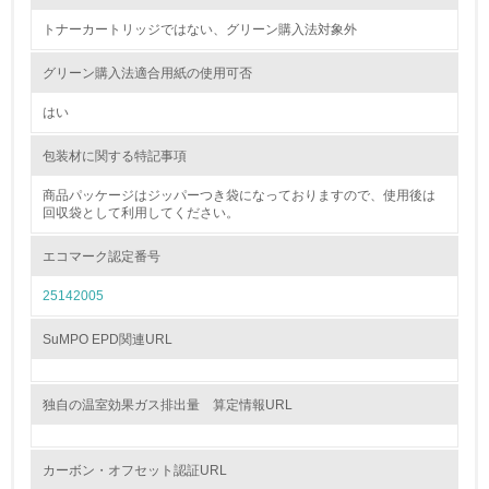
トナーカートリッジではない、グリーン購入法対象外
9.
<L1> 資源（投入原料、水等）とエネルギー（電力、重
グリーン購入法適合用紙の使用可否
油、ガス）の使用量削減の取り組みを行っている
はい
10.
包装材に関する特記事項
<L2> 資源とエネルギーの使用量の把握をし、具体的な削
減目標や計画を立てている
商品パッケージはジッパーつき袋になっておりますので、使用後は
回収袋として利用してください。
環境配慮型製品・サービスの製造・販売
エコマーク認定番号
25142005
11.
<L1> 環境配慮型製品・サービスの製造・販売を積極的に
SuMPO EPD関連URL
行っている
12.
独自の温室効果ガス排出量 算定情報URL
<L2> 環境配慮型製品・サービスの製造・販売状況を把握
し、具体的な販売目標や計画を立てている
カーボン・オフセット認証URL