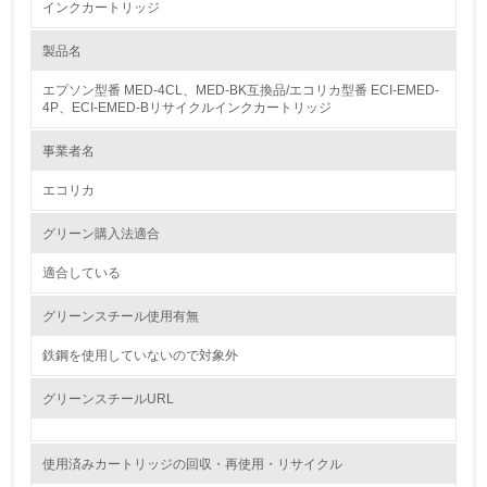
インクカートリッジ
1.環境取り組み体制
製品名
レベル1
エプソン型番 MED-4CL、MED-BK互換品/エコリカ型番 ECI-EMED-
1.
4P、ECI-EMED-Bリサイクルインクカートリッジ
環境方針を持っている
事業者名
エコリカ
2.
環境対応の責任体制を定めている
グリーン購入法適合
適合している
3.
グリーンスチール使用有無
環境問題に関する従業員教育を行っている
鉄鋼を使用していないので対象外
4.
グリーンスチールURL
自社に関係する主要な環境法規制を把握し、順守している
レベル2
使用済みカートリッジの回収・再使用・リサイクル