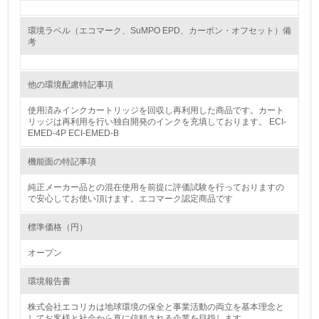
グリーン購入
環境ラベル（エコマーク、SuMPO EPD、カーボン・オフセット）備
考
13.
<L1> グリーン購入の取り組み方針を有し、グリーン購入
他の環境配慮特記事項
を行っている
使用済みインクカートリッジを回収し再利用した商品です。カート
14.
リッジは再利用を行い独自開発のインクを充填しております。 ECI-
EMED-4P ECI-EMED-B
<L2> 購入している製品・サービスの量と種類を把握し、
具体的な目標や計画を立てている
機能面の特記事項
純正メーカー品との混在使用を前提に評価試験を行っておりますの
包装・物流
で安心してお使い頂けます。エコマーク認定商品です
標準価格（円）
非該当（包装・物流を必要とする業務を行っていない）
オープン
15.
環境報告書
<L1> 環境負荷ができるだけ小さい包装・梱包を行ってい
る
株式会社エコリカは地球環境の保全と事業活動の両立を基本理念と
してお客様と社会から真に信頼される企業を目指します