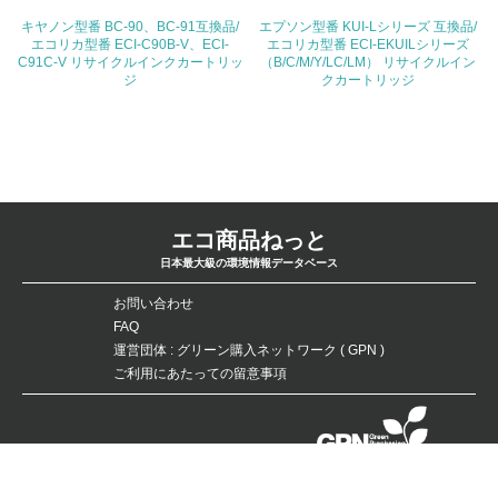
26.
キヤノン型番 BC-90、BC-91互換品/
エプソン型番 KUI-Lシリーズ 互換品/
エコリカ型番 ECI-C90B-V、ECI-
エコリカ型番 ECI-EKUILシリーズ
<L1> パンフレットやホームページ等で、自社の環境情報
C91C-V リサイクルインクカートリッ
（B/C/M/Y/LC/LM） リサイクルイン
を積極的に公開・提供している
ジ
クカートリッジ
27.
<L1> パンフレットやホームページ等で、自社の社会的取
り組みを積極的に公開・提供している
28.
エコ商品ねっと
<L2>「２．環境への取り組み」に関する現状の数値や目標
日本最大級の環境情報データベース
値を公表している
お問い合わせ
29.
FAQ
運営団体 : グリーン購入ネットワーク ( GPN )
<L2>「３．社会面の取り組み」に関する現状の数値や目標
ご利用にあたっての留意事項
値を公表している
5.サプライヤーへの取り組み
データベースの無断複製・転載を禁じます。
Copyright：©Green Purchasing Network（GPN） All Rights Reserved.
30.