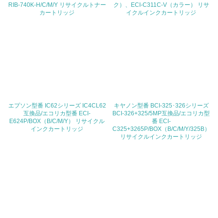
RIB-740K-H/C/M/Y リサイクルトナー
ク）、ECI-C311C-V（カラー） リサ
<L1> 周辺地域の環境保全活動を行い、自治体や地域団体
カートリッジ
イクルインクカートリッジ
の活動に積極的に参加している
3.社会面の取り組み
23.
<L1> 「人権・労働等」に関する方針、規定等を持ってい
る
エプソン型番 IC62シリーズ IC4CL62
24.
キヤノン型番 BCI-325･326シリーズ
互換品/エコリカ型番 ECI-
BCI-326+325/5MP互換品/エコリカ型
E624P/BOX（B/C/M/Y） リサイクル
番 ECI-
<L1> 「公正・適正な取引」に関する方針、規定等を持っ
インクカートリッジ
C325+3265P/BOX（B/C/M/Y/325B）
ている
リサイクルインクカートリッジ
25.
<L1> 「情報セキュリティ」に関する方針、規定等を持っ
ている
4.環境面・社会面の情報公開他