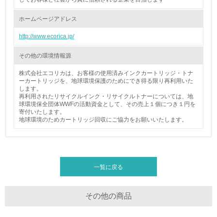
16.
ホームページアドレス
<L2> 環境負荷ができるだけ小さい物流を行っている
http://www.ecorica.jp/
化学物質
その他の環境情報源
株式会社エコリカは、お客様の使用済みインクカートリッジ・トナ
ーカートリッジを、地球環境保護のためにでき得る限り再利用いた
非該当（化学物質を使用していない）
します。
再利用されたリサイクルインク・リサイクルトナーについては、地
球環境保全団体WWFの活動資金として、その売上１個につき１円を
17.
寄付いたします。
地球環境のためカートリッジ回収にご協力をお願いいたします。
<L1> 化学物質の使用量及び外部（大気・水・土壌）への
排出量削減の取り組みを行っている
18.
一覧に戻る
<L2> 化学物質の使用量及び外部への排出量を把握し、具
体的な削減目標や計画を立てている
その他の商品
廃棄物