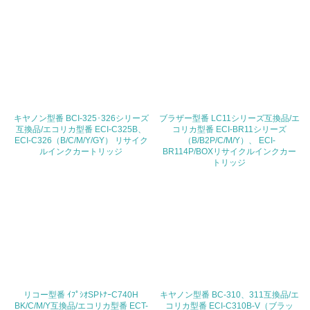
19.
<L1> 廃棄物の発生量の削減及びリサイクルの推進、適正
処理を行っている
20.
<L2> 発生する廃棄物の量と種類を把握し、具体的な削
減・リサイクル目標や計画を立てている
キヤノン型番 BCI-325･326シリーズ
ブラザー型番 LC11シリーズ互換品/エ
互換品/エコリカ型番 ECI-C325B、
コリカ型番 ECI-BR11シリーズ
ECI-C326（B/C/M/Y/GY） リサイク
（B/B2P/C/M/Y）、 ECI-
生物多様性保全
ルインクカートリッジ
BR114P/BOXリサイクルインクカー
トリッジ
21.
<L1> 「生物多様性保全」に関する取り組み（例：森林保
全活動＜植林、天然林保護、間伐＞、認証品の購入、原材
料のトレーサビリティの確認等）を行っている
地域への貢献
リコー型番 ｲﾌﾟｼｵSPﾄﾅｰC740H
キヤノン型番 BC-310、311互換品/エ
22.
BK/C/M/Y互換品/エコリカ型番 ECT-
コリカ型番 ECI-C310B-V（ブラッ