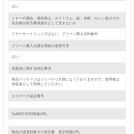
はい
2.環境への取り組み
トナーの場合、感光体は、カドミウム、鉛、水銀、セレン及びその
資源・エネルギー
化合物を処方構成成分として含まないか
トナーカートリッジではない、グリーン購入法対象外
9.
<L1> 資源（投入原料、水等）とエネルギー（電力、重
グリーン購入法適合用紙の使用可否
油、ガス）の使用量削減の取り組みを行っている
はい
10.
包装材に関する特記事項
<L2> 資源とエネルギーの使用量の把握をし、具体的な削
減目標や計画を立てている
商品パッケージはジッパーつき袋になっておりますので、使用後は
回収袋として利用してください。
環境配慮型製品・サービスの製造・販売
エコマーク認定番号
11.
SuMPO EPD関連URL
<L1> 環境配慮型製品・サービスの製造・販売を積極的に
行っている
独自の温室効果ガス排出量 算定情報URL