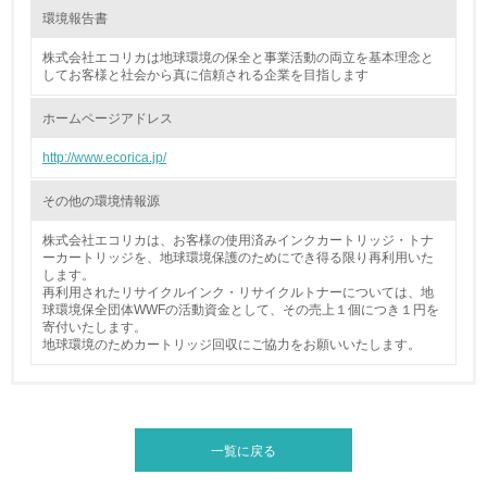
15.
環境報告書
<L1> 環境負荷ができるだけ小さい包装・梱包を行ってい
株式会社エコリカは地球環境の保全と事業活動の両立を基本理念と
る
してお客様と社会から真に信頼される企業を目指します
ホームページアドレス
16.
http://www.ecorica.jp/
<L2> 環境負荷ができるだけ小さい物流を行っている
その他の環境情報源
化学物質
株式会社エコリカは、お客様の使用済みインクカートリッジ・トナ
ーカートリッジを、地球環境保護のためにでき得る限り再利用いた
します。
非該当（化学物質を使用していない）
再利用されたリサイクルインク・リサイクルトナーについては、地
球環境保全団体WWFの活動資金として、その売上１個につき１円を
寄付いたします。
17.
地球環境のためカートリッジ回収にご協力をお願いいたします。
<L1> 化学物質の使用量及び外部（大気・水・土壌）への
排出量削減の取り組みを行っている
18.
一覧に戻る
<L2> 化学物質の使用量及び外部への排出量を把握し、具