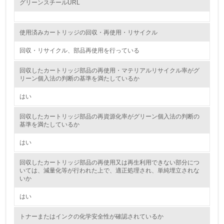
グリーンスチールURL
自社に関係する主要な環境法規制を把握し、順守している
レベル2
使用済みカートリッジの回収・再使用・リサイクル
回収・リサイクル、部品再使用を行っている
5.
回収したカートリッジ部品の再使用・マテリアルリサイクル率がグ
環境取り組み体制と成果を定期的に検証して次の活動に活
リーン個入法の判断の基準を満たしているか
かしている
はい
6.
回収したカートリッジ部品の再資源化率がグリーン個入法の判断の
従業員が環境方針に基づいて自分の業務の中で行うべき環
基準を満たしているか
境対策を理解し、実践している
はい
7.
回収したカートリッジ部品の再使用又は再生利用できない部分につ
環境活動に関する規格やプログラムを導入している
いては、減量化等が行われた上で、適正処理され、単純埋立されな
→ 導入している規格名
いか
8.
はい
第三者認証を取得している
トナーまたはインクの化学安全性が確認されているか