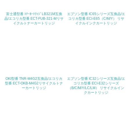
地域への貢献
富士通型番 ﾄﾅｰｶｰﾄﾘｯｼﾞLB321M互換
エプソン型番 IC65シリーズ互換品/エ
品/エコリカ型番 ECT-FUB-321-Mリサ
コリカ型番 ECI-E65（C/M/Y） リサ
22.
イクルトナーカートリッジ
イクルインクカートリッジ
<L1> 周辺地域の環境保全活動を行い、自治体や地域団体
の活動に積極的に参加している
3.社会面の取り組み
23.
<L1> 「人権・労働等」に関する方針、規定等を持ってい
る
OKI型番 TNR-M4G2互換品/エコリカ
エプソン型番 IC32シリーズ互換品/エ
型番 ECT-OKB-M4G2リサイクルトナ
コリカ型番 ECI-E32シリーズ
ーカートリッジ
24.
（B/C/M/Y/LC/LM） リサイクルイン
クカートリッジ
<L1> 「公正・適正な取引」に関する方針、規定等を持っ
ている
25.
<L1> 「情報セキュリティ」に関する方針、規定等を持っ