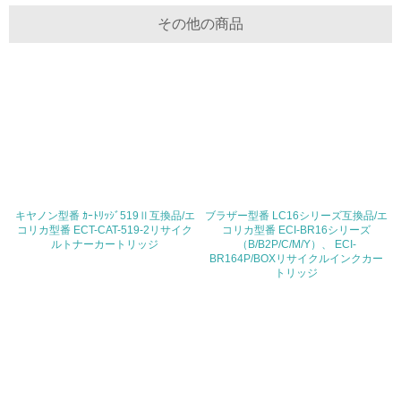
体的な削減目標や計画を立てている
その他の商品
廃棄物
19.
<L1> 廃棄物の発生量の削減及びリサイクルの推進、適正
処理を行っている
20.
<L2> 発生する廃棄物の量と種類を把握し、具体的な削
キヤノン型番 ｶｰﾄﾘｯｼﾞ519Ⅱ互換品/エ
ブラザー型番 LC16シリーズ互換品/エ
減・リサイクル目標や計画を立てている
コリカ型番 ECT-CAT-519-2リサイク
コリカ型番 ECI-BR16シリーズ
ルトナーカートリッジ
（B/B2P/C/M/Y）、 ECI-
BR164P/BOXリサイクルインクカー
生物多様性保全
トリッジ
21.
<L1> 「生物多様性保全」に関する取り組み（例：森林保
全活動＜植林、天然林保護、間伐＞、認証品の購入、原材
料のトレーサビリティの確認等）を行っている