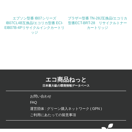
ている
4.環境面・社会面の情報公開他
エプソン型番 IB07シリーズ
ブラザー型番 TN-28J互換品/エコリカ
IB07CL4B互換品/エコリカ型番 ECI-
型番ECT-BRT-28 リサイクルトナー
26.
EIB07B-4Pリサイクルインクカートリ
カートリッジ
ッジ
<L1> パンフレットやホームページ等で、自社の環境情報
を積極的に公開・提供している
27.
<L1> パンフレットやホームページ等で、自社の社会的取
り組みを積極的に公開・提供している
エコ商品ねっと
28.
日本最大級の環境情報データベース
<L2>「２．環境への取り組み」に関する現状の数値や目標
お問い合わせ
値を公表している
FAQ
運営団体 : グリーン購入ネットワーク ( GPN )
29.
ご利用にあたっての留意事項
<L2>「３．社会面の取り組み」に関する現状の数値や目標
値を公表している