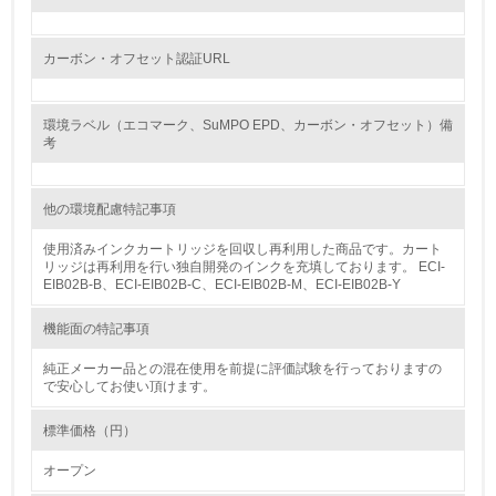
12.
<L2> 環境配慮型製品・サービスの製造・販売状況を把握
カーボン・オフセット認証URL
し、具体的な販売目標や計画を立てている
グリーン購入
環境ラベル（エコマーク、SuMPO EPD、カーボン・オフセット）備
考
13.
他の環境配慮特記事項
<L1> グリーン購入の取り組み方針を有し、グリーン購入
を行っている
使用済みインクカートリッジを回収し再利用した商品です。カート
リッジは再利用を行い独自開発のインクを充填しております。 ECI-
14.
EIB02B-B、ECI-EIB02B-C、ECI-EIB02B-M、ECI-EIB02B-Y
<L2> 購入している製品・サービスの量と種類を把握し、
機能面の特記事項
具体的な目標や計画を立てている
純正メーカー品との混在使用を前提に評価試験を行っておりますの
で安心してお使い頂けます。
包装・物流
標準価格（円）
非該当（包装・物流を必要とする業務を行っていない）
オープン