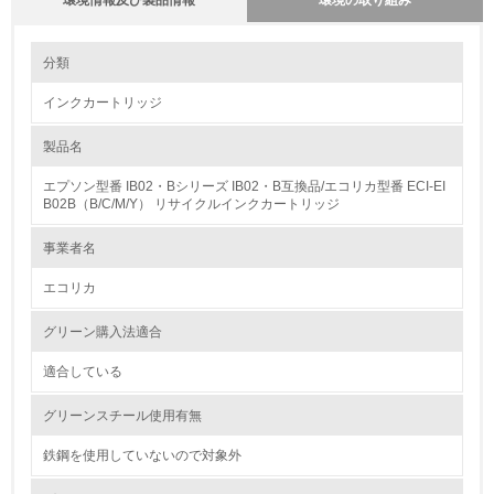
環境情報及び製品情報
環境の取り組み
環境の取り組み
分類
インクカートリッジ
1.環境取り組み体制
製品名
レベル1
エプソン型番 IB02・Bシリーズ IB02・B互換品/エコリカ型番 ECI-EI
1.
B02B（B/C/M/Y） リサイクルインクカートリッジ
環境方針を持っている
事業者名
エコリカ
2.
環境対応の責任体制を定めている
グリーン購入法適合
適合している
3.
グリーンスチール使用有無
環境問題に関する従業員教育を行っている
鉄鋼を使用していないので対象外
4.