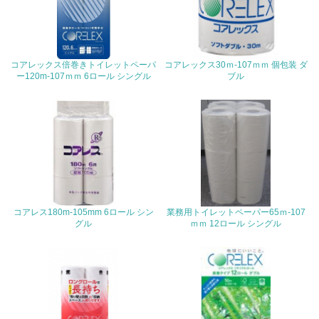
16.
<L2> 環境負荷ができるだけ小さい物流を行っている
コアレックス倍巻きトイレットペーパ
コアレックス30ｍ-107ｍｍ 個包装 ダ
化学物質
ー120m-107ｍｍ 6ロール シングル
ブル
非該当（化学物質を使用していない）
17.
<L1> 化学物質の使用量及び外部（大気・水・土壌）への
排出量削減の取り組みを行っている
コアレス180m-105mm 6ロール シン
業務用トイレットペーパー65ｍ-107
18.
グル
ｍｍ 12ロール シングル
<L2> 化学物質の使用量及び外部への排出量を把握し、具
体的な削減目標や計画を立てている
廃棄物