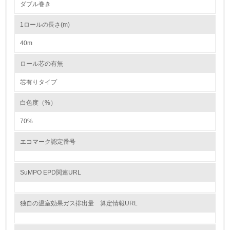
ダブル巻き
5.
1ロールの長さ(m)
環境取り組み体制と成果を定期的に検証して次の活動に活
かしている
40m
6.
ロール芯の有無
従業員が環境方針に基づいて自分の業務の中で行うべき環
境対策を理解し、実践している
芯有りタイプ
白色度（%）
7.
70%
環境活動に関する規格やプログラムを導入している
→ 導入している規格名
エコマーク認定番号
8.
第三者認証を取得している
SuMPO EPD関連URL
2.環境への取り組み
独自の温室効果ガス排出量 算定情報URL
資源・エネルギー