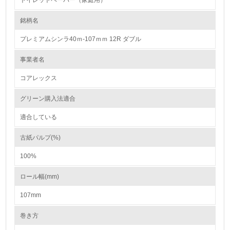
トイレットペーパー（家庭用）
1.環境取り組み体制
銘柄名
レベル1
プレミアムシンラ40ｍ-107ｍｍ 12R ダブル
1.
事業者名
環境方針を持っている
コアレックス
2.
グリーン購入法適合
環境対応の責任体制を定めている
適合している
3.
古紙パルプ(%)
環境問題に関する従業員教育を行っている
100%
4.
ロール幅(mm)
自社に関係する主要な環境法規制を把握し、順守している
107mm
レベル2
巻き方