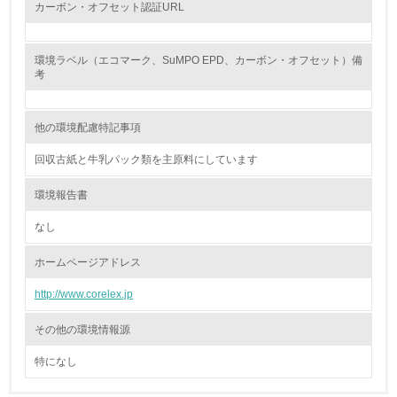
カーボン・オフセット認証URL
9.
<L1> 資源（投入原料、水等）とエネルギー（電力、重
環境ラベル（エコマーク、SuMPO EPD、カーボン・オフセット）備
油、ガス）の使用量削減の取り組みを行っている
考
10.
他の環境配慮特記事項
<L2> 資源とエネルギーの使用量の把握をし、具体的な削
減目標や計画を立てている
回収古紙と牛乳パック類を主原料にしています
環境配慮型製品・サービスの製造・販売
環境報告書
なし
11.
ホームページアドレス
<L1> 環境配慮型製品・サービスの製造・販売を積極的に
行っている
http://www.corelex.jp
12.
その他の環境情報源
<L2> 環境配慮型製品・サービスの製造・販売状況を把握
特になし
し、具体的な販売目標や計画を立てている