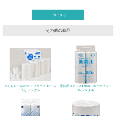
グリーン購入
一覧に戻る
13.
<L1> グリーン購入の取り組み方針を有し、グリーン購入
その他の商品
を行っている
14.
<L2> 購入している製品・サービスの量と種類を把握し、
具体的な目標や計画を立てている
包装・物流
非該当（包装・物流を必要とする業務を行っていない）
べんりロール45ｍ-107ｍｍ 27ロール
業務用コアレス150ｍ-107ｍｍ 6ロー
入り シングル
ル シングル
15.
<L1> 環境負荷ができるだけ小さい包装・梱包を行ってい
る