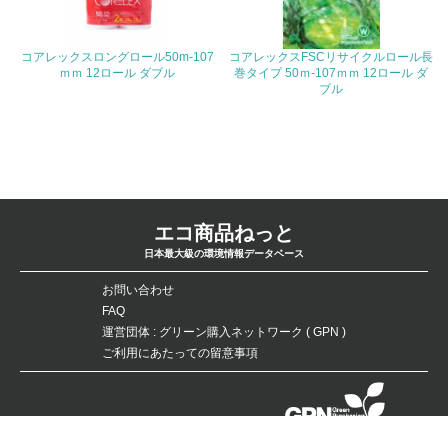
19.
<L1> 廃棄物の発生量の削減及びリサイクルの推進、適正
コアレックスロングロール50m-107
コアレックスFSCリサイクルロール長
処理を行っている
ｍｍ 12ロール ダブル
巻タイプ 50ｍ-107ｍｍ 12ロール ダ
ブル
20.
<L2> 発生する廃棄物の量と種類を把握し、具体的な削
減・リサイクル目標や計画を立てている
生物多様性保全
エコ商品ねっと
日本最大級の環境情報データベース
21.
お問い合わせ
<L1> 「生物多様性保全」に関する取り組み（例：森林保
全活動＜植林、天然林保護、間伐＞、認証品の購入、原材
FAQ
料のトレーサビリティの確認等）を行っている
運営団体 : グリーン購入ネットワーク ( GPN )
ご利用にあたっての留意事項
地域への貢献
22.
データベースの無断複製・転載を禁じます。
Copyright：©Green Purchasing Network（GPN） All Rights Reserved.