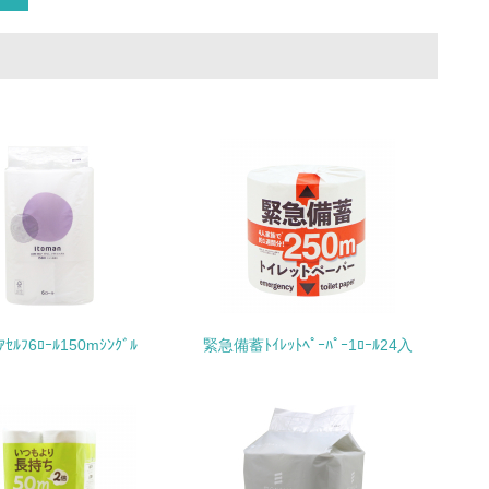
いる
具体的な販売目標や計画を立てている
ている
的な目標や計画を立てている
ｺｱｾﾙﾌ6ﾛｰﾙ150mｼﾝｸﾞﾙ
緊急備蓄ﾄｲﾚｯﾄﾍﾟｰﾊﾟｰ1ﾛｰﾙ24入