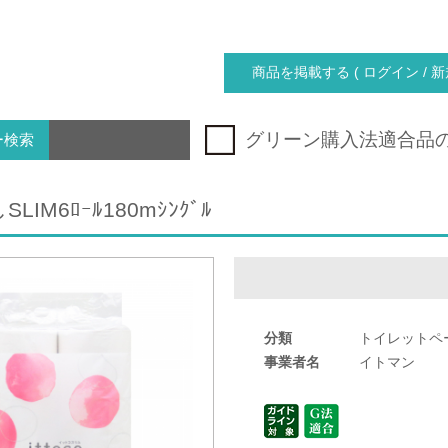
商品を掲載する ( ログイン / 新
グリーン購入法適合品
ー検索
SLIM6ﾛｰﾙ180mｼﾝｸﾞﾙ
分類
トイレットペ
事業者名
イトマン