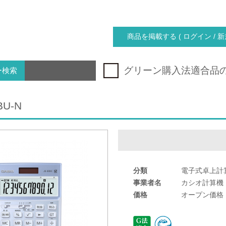
商品を掲載する ( ログイン / 新
グリーン購入法適合品
ー検索
BU-N
分類
電子式卓上計
事業者名
カシオ計算機
価格
オープン価格