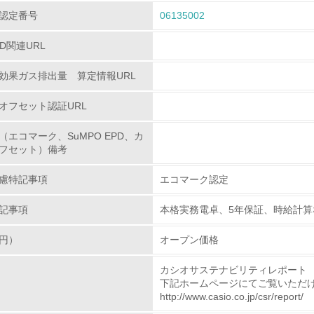
環境取り組み体制と成果を定期的に検証して次の活動に活かし
認定番号
06135002
従業員が環境方針に基づいて自分の業務の中で行うべき環境対
PD関連URL
環境活動に関する規格やプログラムを導入している
効果ガス排出量 算定情報URL
→ 導入している規格名
オフセット認証URL
第三者認証を取得している
（エコマーク、SuMPO EPD、カ
フセット）備考
環境への取り組み
慮特記事項
エコマーク認定
チェック項目
記事項
本格実務電卓、5年保証、時給計
資源・エネルギー
円）
オープン価格
<L1> 資源（投入原料、水等）とエネルギー（電力、重油、ガ
カシオサステナビリティレポート
下記ホームページにてご覧いただ
<L2> 資源とエネルギーの使用量の把握をし、具体的な削減目
http://www.casio.co.jp/csr/report/