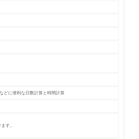
ている
策を理解し、実践している
チェック
算などに便利な日数計算と時間計算
ス）の使用量削減の取り組みを行っている
けます。
標や計画を立てている