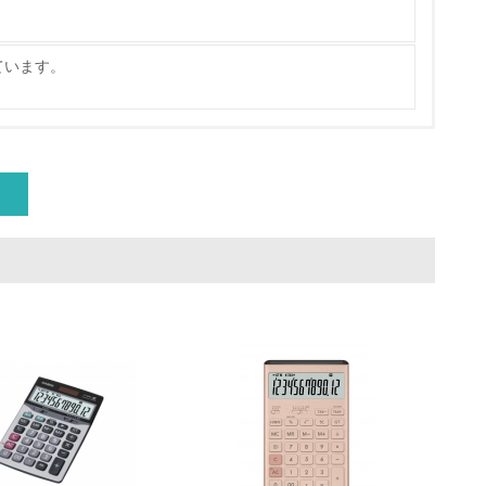
製造・販売
ています。
いる
具体的な販売目標や計画を立てている
ている
的な目標や計画を立てている