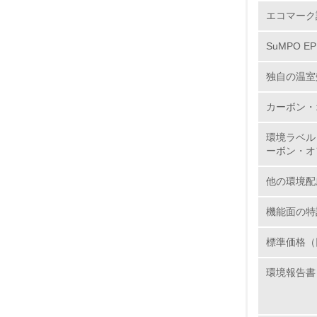
5.
エコマーク
6.
SuMPO E
7.
独自の温室
カーボン・
8.
環境ラベル
ーボン・オ
2.
他の環境配
No.
機能面の特
標準価格（
9.
環境報告書
10.