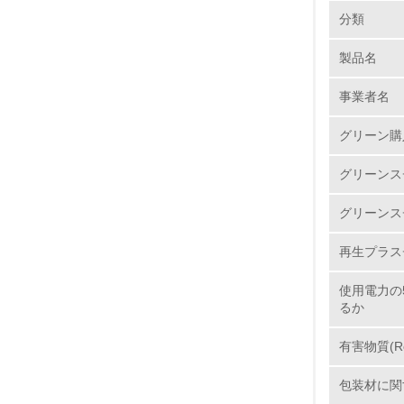
環境の取り
分類
製品名
1.
事業者名
No.
グリーン購
グリーンス
1.
グリーンス
2.
再生プラス
3.
使用電力の
るか
4.
有害物質(R
包装材に関