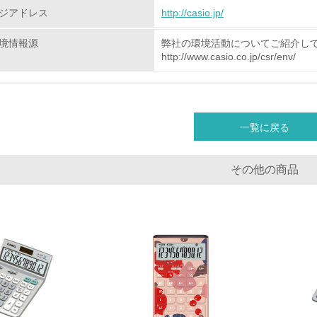
環境配慮型製品・サービスの
ジアドレス
http://casio.jp/
境情報源
弊社の環境活動についてご紹介し
<L1> 環境配慮型製品・サービスの製造・販売を積極的に行って
http://www.casio.co.jp/csr/env/
<L2> 環境配慮型製品・サービスの製造・販売状況を把握し、
グリーン購入
一覧に戻る
<L1> グリーン購入の取り組み方針を有し、グリーン購入を行っ
その他の商品
<L2> 購入している製品・サービスの量と種類を把握し、具体
包装・物流
非該当（包装・物流を必要とする業務を行っていない）
<L1> 環境負荷ができるだけ小さい包装・梱包を行っている