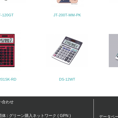
<L2> 環境負荷ができるだけ小さい物流を行っている
F-120GT
JT-200T-MM-PK
化学物質
非該当（化学物質を使用していない）
<L1> 化学物質の使用量及び外部（大気・水・土壌）への排出
<L2> 化学物質の使用量及び外部への排出量を把握し、具体的
廃棄物
201SK-RD
DS-12WT
<L1> 廃棄物の発生量の削減及びリサイクルの推進、適正処理
<L2> 発生する廃棄物の量と種類を把握し、具体的な削減・リ
い合わせ
生物多様性保全
体 : グリーン購入ネットワーク ( GPN )
データベ