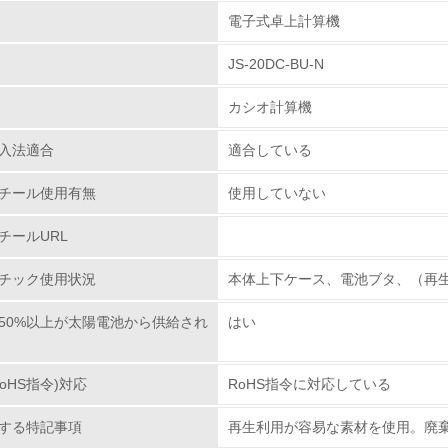
組み
電子式卓上計算機
JS-20DC-BU-N
環境取り組み体制
カシオ計算機
チェック項目
入法適合
適合している
レベル1
チール使用有無
使用していない
環境方針を持っている
チールURL
環境対応の責任体制を定めている
チック使用状況
本体上下ケース、電池ブタ、（再生AB
環境問題に関する従業員教育を行っている
50%以上が太陽電池から供給され
はい
自社に関係する主要な環境法規制を把握し、順守している
oHS指令)対応
RoHS指令に対応している
レベル2
する特記事項
再生利用が容易な素材を使用。廃