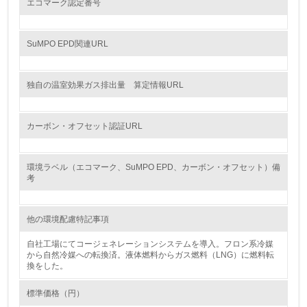
エコマーク認定番号
料のトレーサビリティの確認等）を行っている
地域への貢献
SuMPO EPD関連URL
22.
独自の温室効果ガス排出量 算定情報URL
<L1> 周辺地域の環境保全活動を行い、自治体や地域団体
の活動に積極的に参加している
カーボン・オフセット認証URL
3.社会面の取り組み
環境ラベル（エコマーク、SuMPO EPD、カーボン・オフセット）備
23.
考
<L1> 「人権・労働等」に関する方針、規定等を持ってい
る
他の環境配慮特記事項
24.
自社工場にてコージェネレーションシステムを導入。フロン系冷媒
から自然冷媒への転換済。液体燃料からガス燃料（LNG）に燃料転
<L1> 「公正・適正な取引」に関する方針、規定等を持っ
換をした。
ている
標準価格（円）
25.