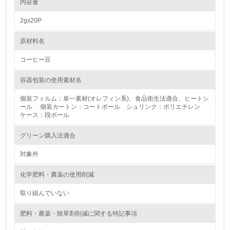
内容量
4.
2gx20P
自社に関係する主要な環境法規制を把握し、順守している
原材料名
レベル2
コーヒー豆
容器包装の使用素材名
5.
個装フィルム：単一素材(オレフィン系)、食品衛生法適合、ヒートシ
環境取り組み体制と成果を定期的に検証して次の活動に活
ール 個装カートン：コートボール シュリンク：ポリエチレン
かしている
ケース：段ボール
6.
グリーン購入法適合
従業員が環境方針に基づいて自分の業務の中で行うべき環
対象外
境対策を理解し、実践している
化学肥料・農薬の使用削減
7.
取り組んでいない
環境活動に関する規格やプログラムを導入している
肥料・農薬・除草剤削減に関する特記事項
8.