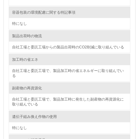
<L2> 化学物質の使用量及び外部への排出量を把握し、具
容器包装の環境配慮に関する特記事項
体的な削減目標や計画を立てている
特になし
廃棄物
製品出荷時の物流
19.
自社工場と委託工場からの製品出荷時のCO2削減に取り組んでいる
<L1> 廃棄物の発生量の削減及びリサイクルの推進、適正
加工時の省エネ
処理を行っている
自社工場と委託工場で、製品加工時の省エネルギーに取り組んでい
20.
る
<L2> 発生する廃棄物の量と種類を把握し、具体的な削
副産物の再資源化
減・リサイクル目標や計画を立てている
自社工場と委託工場で、製品加工時に発生した副産物の再資源化に
取り組んでいる
生物多様性保全
遺伝子組み換え作物の使用
21.
特になし
<L1> 「生物多様性保全」に関する取り組み（例：森林保
全活動＜植林、天然林保護、間伐＞、認証品の購入、原材