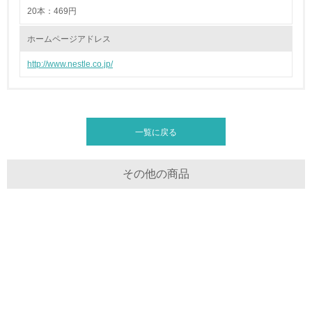
20本：469円
<L1> 「情報セキュリティ」に関する方針、規定等を持っ
ている
ホームページアドレス
http://www.nestle.co.jp/
4.環境面・社会面の情報公開他
26.
<L1> パンフレットやホームページ等で、自社の環境情報
を積極的に公開・提供している
一覧に戻る
27.
その他の商品
<L1> パンフレットやホームページ等で、自社の社会的取
り組みを積極的に公開・提供している
28.
<L2>「２．環境への取り組み」に関する現状の数値や目標
値を公表している
29.