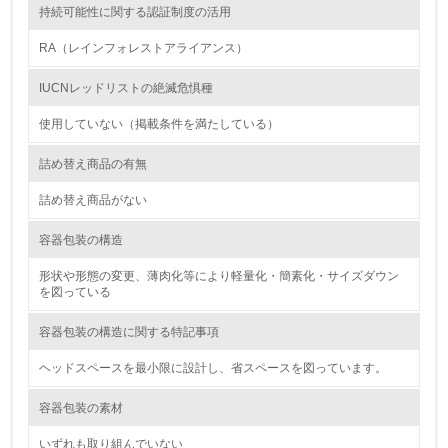
行っている
持続可能性に関する認証制度の活用
RA（レインフォレストアライアンス）
12.
<L2> 環境配慮型製品・サービスの製造・販売状況を把握
IUCNレッドリストの絶滅危惧種
し、具体的な販売目標や計画を立てている
使用していない（掲載条件を満たしている）
グリーン購入
詰め替え商品の有無
13.
詰め替え商品がない
<L1> グリーン購入の取り組み方針を有し、グリーン購入
容器包装の構造
を行っている
形状や形態の変更、薄肉化等により軽量化・簡素化・サイズダウン
を図っている
14.
<L2> 購入している製品・サービスの量と種類を把握し、
容器包装の構造に関する特記事項
具体的な目標や計画を立てている
ヘッドスペースを最小限に設計し、省スペースを図っています。
包装・物流
容器包装の素材
いずれも取り組んでいない