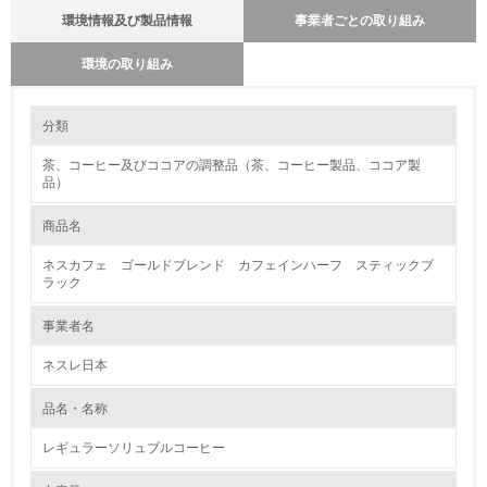
環境情報及び製品情報
事業者ごとの取り組み
環境の取り組み
大気汚染物質に関する取り組み
環境の取り組み
分類
ネスレ日本は2010年からモーダルシフト（トラックによる輸送から鉄道
および海運輸送への転換）を推進するなど、環境負荷の軽減に向けて積極
茶、コーヒー及びココアの調整品（茶、コーヒー製品、ココア製
1.環境取り組み体制
的に取り組んでまいりました。 2023年9月より、JR貨物グループとの連
品）
携によりトラック輸送から貨物鉄道輸送への移行をさらに加速させ、
2024年2月、食品・飲料業界初※の中距離帯での定期貨物鉄道輸送を開始
レベル1
しました。 本取り組みの開始により、静岡エリアから関西エリアへ200ト
商品名
ン／日のトラック輸送を鉄道へ移行することとなり、年間の二酸化炭素
(CO2)排出量は約900トン削減できる見込みです。また、今後も段階的に
1.
ネスカフェ ゴールドブレンド カフェインハーフ スティックブ
対象品目と地域の拡大に取り組む予定です。
ラック
環境方針を持っている
事業者名
2.
ネスレ日本
環境対応の責任体制を定めている
品名・名称
3.
レギュラーソリュブルコーヒー
環境問題に関する従業員教育を行っている