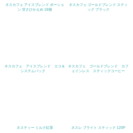
<L2>「３．社会面の取り組み」に関する現状の数値や目標
ネスカフェ アイスブレンド ポーショ
ネスカフェ ゴールドブレンド スティ
値を公表している
ン 甘さひかえめ 18個
ック ブラック
5.サプライヤーへの取り組み
30.
<L2> サプライヤーに対して、環境面・社会面の取り組み
に関する確認・調査を実施している
その他の環境への取り組みについての自由記載
ネスカフェ アイスブレンド エコ＆
ネスカフェ ゴールドブレンド カフ
システムパック
ェインレス スティックコーヒー
事業者属性
業種
従業員数
ネスティー ミルク紅茶
ネスレ ブライト スティック 120P