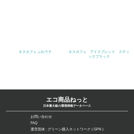
問合せ先
TEL
FAX
ネスカフェ ふわラテ
ネスカフェ アイスブレンド スティ
ックブラック
Email
URL
エコ商品ねっと
日本最大級の環境情報データベース
お問い合わせ
FAQ
運営団体 : グリーン購入ネットワーク ( GPN )