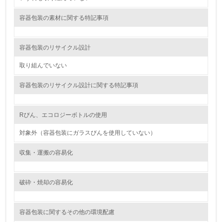
非該当（包装・物流を必要とする業務を行っていない）
容器包装の素材に関する特記事項
15.
<L1> 環境負荷ができるだけ小さい包装・梱包を行ってい
容器包装のリサイクル設計
る
取り組んでいない
16.
容器包装のリサイクル設計に関する特記事項
<L2> 環境負荷ができるだけ小さい物流を行っている
Rびん、エコロジーボトルの使用
化学物質
対象外（容器包装にガラスびんを使用していない）
収集・運搬の容易化
非該当（化学物質を使用していない）
17.
破砕・焼却の容易化
<L1> 化学物質の使用量及び外部（大気・水・土壌）への
排出量削減の取り組みを行っている
容器包装に関するその他の環境配慮
18.