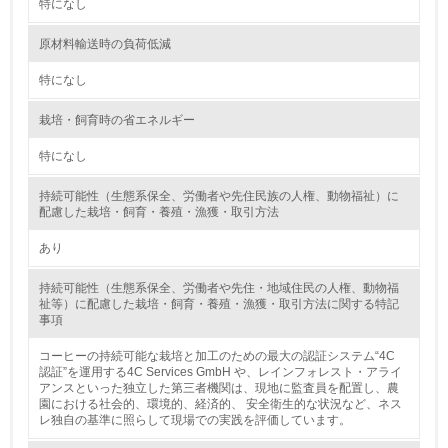
特になし
第三者認証を取得している
原材料輸送時の負荷低減
2.環境への取り組み
特になし
資源・エネルギー
栽培・飼育時の省エネルギー
特になし
9.
<L1> 資源（投入原料、水等）とエネルギー（電力、重
持続可能性（生態系保全、労働者や先住民族の人権、動物福祉）に
油、ガス）の使用量削減の取り組みを行っている
配慮した栽培・飼育・養殖・漁獲・取引方法
あり
10.
持続可能性（生態系保全、労働者や先住・地域住民の人権、動物福
<L2> 資源とエネルギーの使用量の把握をし、具体的な削
祉等）に配慮した栽培・飼育・養殖・漁獲・取引方法に関する特記
減目標や計画を立てている
事項
環境配慮型製品・サービスの製造・販売
コーヒーの持続可能な栽培と加工のための最大の認証システム“4C
認証”を運用する4C Services GmbH や、レインフォレスト・アライ
アンスといった独立した第三者機関は、現地に監査員を配置し、農
11.
園における社会的、環境的、経済的、 安全衛生的な状況など、ネス
レ独自の基準に照らして現場での実践を評価しています。
<L1> 環境配慮型製品・サービスの製造・販売を積極的に