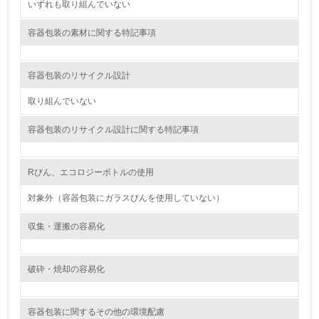
いずれも取り組んでいない
15.
容器包装の素材に関する特記事項
<L1> 環境負荷ができるだけ小さい包装・梱包を行ってい
る
容器包装のリサイクル設計
16.
取り組んでいない
<L2> 環境負荷ができるだけ小さい物流を行っている
容器包装のリサイクル設計に関する特記事項
化学物質
Rびん、エコロジーボトルの使用
対象外（容器包装にガラスびんを使用していない）
非該当（化学物質を使用していない）
収集・運搬の容易化
17.
<L1> 化学物質の使用量及び外部（大気・水・土壌）への
破砕・焼却の容易化
排出量削減の取り組みを行っている
18.
容器包装に関するその他の環境配慮