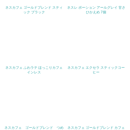
値を公表している
ネスカフェ ゴールドブレンド スティ
ネスレ ポーション アールグレイ 甘さ
ック ブラック
ひかえめ 7個
5.サプライヤーへの取り組み
30.
<L2> サプライヤーに対して、環境面・社会面の取り組み
に関する確認・調査を実施している
その他の環境への取り組みについての自由記載
ネスカフェ ふわラテ ほっこりカフェ
ネスカフェ エクセラ スティックコー
インレス
ヒー
事業者属性
業種
従業員数
ネスカフェ ゴールドブレンド つめ
ネスカフェ ゴールドブレンド カフェ