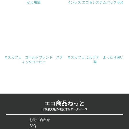
問合せ先
かえ用袋
インレス エコ＆システムパック 60g
TEL
FAX
Email
ネスカフェ ゴールドブレンド ステ
ネスカフェ ふわラテ まったり深い
ィックコーヒー
味
URL
エコ商品ねっと
日本最大級の環境情報データベース
お問い合わせ
FAQ