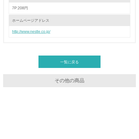
<L1> 「情報セキュリティ」に関する方針、規定等を持っ
ている
7P:208円
ホームページアドレス
4.環境面・社会面の情報公開他
http://www.nestle.co.jp/
26.
<L1> パンフレットやホームページ等で、自社の環境情報
を積極的に公開・提供している
一覧に戻る
27.
<L1> パンフレットやホームページ等で、自社の社会的取
その他の商品
り組みを積極的に公開・提供している
28.
<L2>「２．環境への取り組み」に関する現状の数値や目標
値を公表している
29.
<L2>「３．社会面の取り組み」に関する現状の数値や目標