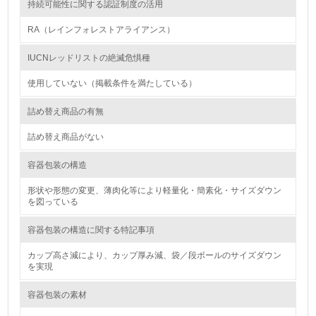
持続可能性に関する認証制度の活用
12.
RA（レインフォレストアライアンス）
<L2> 環境配慮型製品・サービスの製造・販売状況を把握
し、具体的な販売目標や計画を立てている
IUCNレッドリストの絶滅危惧種
使用していない（掲載条件を満たしている）
グリーン購入
詰め替え商品の有無
13.
詰め替え商品がない
<L1> グリーン購入の取り組み方針を有し、グリーン購入
を行っている
容器包装の構造
形状や形態の変更、薄肉化等により軽量化・簡素化・サイズダウン
14.
を図っている
<L2> 購入している製品・サービスの量と種類を把握し、
具体的な目標や計画を立てている
容器包装の構造に関する特記事項
カップ高さ減により、カップ厚み減、袋／段ボールのサイズダウン
包装・物流
を実現
容器包装の素材
非該当（包装・物流を必要とする業務を行っていない）