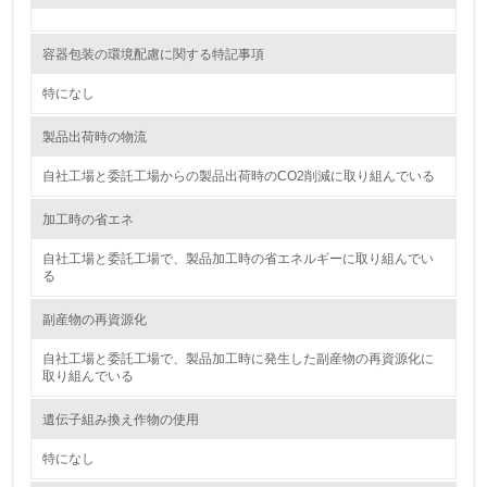
<L2> 化学物質の使用量及び外部への排出量を把握し、具
体的な削減目標や計画を立てている
容器包装の環境配慮に関する特記事項
廃棄物
特になし
19.
製品出荷時の物流
<L1> 廃棄物の発生量の削減及びリサイクルの推進、適正
自社工場と委託工場からの製品出荷時のCO2削減に取り組んでいる
処理を行っている
加工時の省エネ
20.
自社工場と委託工場で、製品加工時の省エネルギーに取り組んでい
る
<L2> 発生する廃棄物の量と種類を把握し、具体的な削
減・リサイクル目標や計画を立てている
副産物の再資源化
生物多様性保全
自社工場と委託工場で、製品加工時に発生した副産物の再資源化に
取り組んでいる
21.
遺伝子組み換え作物の使用
<L1> 「生物多様性保全」に関する取り組み（例：森林保
特になし
全活動＜植林、天然林保護、間伐＞、認証品の購入、原材
料のトレーサビリティの確認等）を行っている