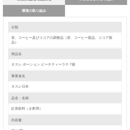
環境の取り組み
大気汚染物質に関する取り組み
環境の取り組み
分類
ネスレ日本は2010年からモーダルシフト（トラックによる輸送から鉄道
および海運輸送への転換）を推進するなど、環境負荷の軽減に向けて積極
茶、コーヒー及びココアの調整品（茶、コーヒー製品、ココア製
1.環境取り組み体制
的に取り組んでまいりました。 2023年9月より、JR貨物グループとの連
品）
携によりトラック輸送から貨物鉄道輸送への移行をさらに加速させ、
2024年2月、食品・飲料業界初※の中距離帯での定期貨物鉄道輸送を開始
レベル1
しました。 本取り組みの開始により、静岡エリアから関西エリアへ200ト
商品名
ン／日のトラック輸送を鉄道へ移行することとなり、年間の二酸化炭素
(CO2)排出量は約900トン削減できる見込みです。また、今後も段階的に
1.
ネスレ ポーション ピーチティーラテ 7個
対象品目と地域の拡大に取り組む予定です。
環境方針を持っている
事業者名
ネスレ日本
2.
環境対応の責任体制を定めている
品名・名称
紅茶飲料（き釈用）
3.
内容量
環境問題に関する従業員教育を行っている