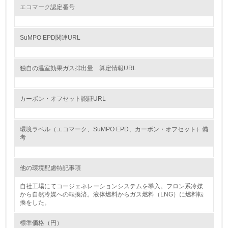
エコマーク認定番号
地域への貢献
SuMPO EPD関連URL
22.
<L1> 周辺地域の環境保全活動を行い、自治体や地域団体
独自の温室効果ガス排出量 算定情報URL
の活動に積極的に参加している
3.社会面の取り組み
カーボン・オフセット認証URL
23.
環境ラベル（エコマーク、SuMPO EPD、カーボン・オフセット）備
<L1> 「人権・労働等」に関する方針、規定等を持ってい
考
る
24.
他の環境配慮特記事項
<L1> 「公正・適正な取引」に関する方針、規定等を持っ
自社工場にてコージェネレーションシステムを導入。フロン系冷媒
ている
から自然冷媒への転換済。液体燃料からガス燃料（LNG）に燃料転
換をした。
25.
標準価格（円）