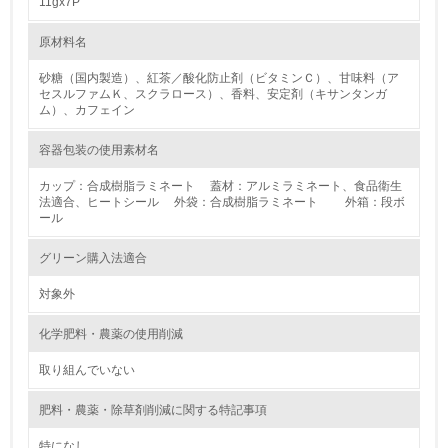
11gx7P
4.
原材料名
自社に関係する主要な環境法規制を把握し、順守している
砂糖（国内製造）、紅茶／酸化防止剤（ビタミンＣ）、甘味料（ア
レベル2
セスルファムＫ、スクラロース）、香料、安定剤（キサンタンガ
ム）、カフェイン
5.
容器包装の使用素材名
環境取り組み体制と成果を定期的に検証して次の活動に活
カップ：合成樹脂ラミネート 蓋材：アルミラミネート、食品衛生
かしている
法適合、ヒートシール 外袋：合成樹脂ラミネート 外箱：段ボ
ール
6.
グリーン購入法適合
従業員が環境方針に基づいて自分の業務の中で行うべき環
境対策を理解し、実践している
対象外
7.
化学肥料・農薬の使用削減
環境活動に関する規格やプログラムを導入している
取り組んでいない
8.
肥料・農薬・除草剤削減に関する特記事項
第三者認証を取得している
特になし