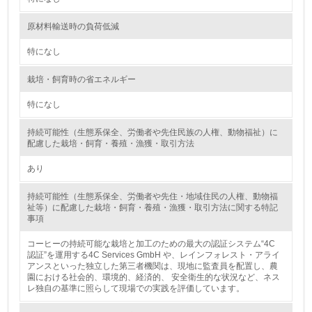
原材料輸送時の負荷低減
2.環境への取り組み
特になし
資源・エネルギー
栽培・飼育時の省エネルギー
9.
特になし
<L1> 資源（投入原料、水等）とエネルギー（電力、重
油、ガス）の使用量削減の取り組みを行っている
持続可能性（生態系保全、労働者や先住民族の人権、動物福祉）に
配慮した栽培・飼育・養殖・漁獲・取引方法
10.
あり
<L2> 資源とエネルギーの使用量の把握をし、具体的な削
持続可能性（生態系保全、労働者や先住・地域住民の人権、動物福
減目標や計画を立てている
祉等）に配慮した栽培・飼育・養殖・漁獲・取引方法に関する特記
事項
環境配慮型製品・サービスの製造・販売
コーヒーの持続可能な栽培と加工のための最大の認証システム“4C
認証”を運用する4C Services GmbH や、レインフォレスト・アライ
11.
アンスといった独立した第三者機関は、現地に監査員を配置し、農
園における社会的、環境的、経済的、 安全衛生的な状況など、ネス
レ独自の基準に照らして現場での実践を評価しています。
<L1> 環境配慮型製品・サービスの製造・販売を積極的に
行っている