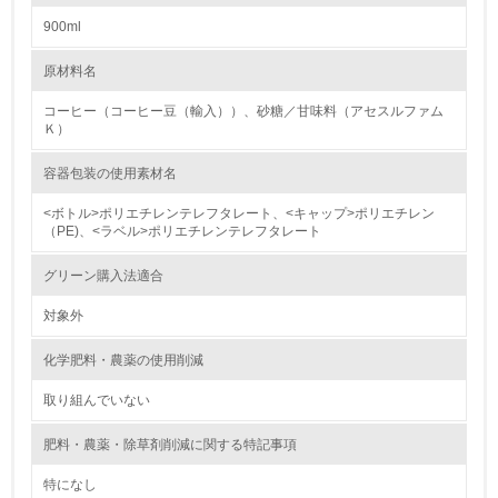
900ml
4.
原材料名
自社に関係する主要な環境法規制を把握し、順守している
コーヒー（コーヒー豆（輸入））、砂糖／甘味料（アセスルファム
レベル2
Ｋ）
容器包装の使用素材名
5.
<ボトル>ポリエチレンテレフタレート、<キャップ>ポリエチレン
環境取り組み体制と成果を定期的に検証して次の活動に活
（PE)、<ラベル>ポリエチレンテレフタレート
かしている
グリーン購入法適合
6.
対象外
従業員が環境方針に基づいて自分の業務の中で行うべき環
境対策を理解し、実践している
化学肥料・農薬の使用削減
7.
取り組んでいない
環境活動に関する規格やプログラムを導入している
肥料・農薬・除草剤削減に関する特記事項
8.
特になし