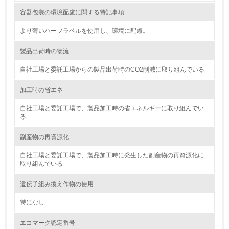
容器包装の環境配慮に関する特記事項
<L2> 化学物質の使用量及び外部への排出量を把握し、具
体的な削減目標や計画を立てている
より薄いハーフラベルを使用し、環境に配慮。
廃棄物
製品出荷時の物流
自社工場と委託工場からの製品出荷時のCO2削減に取り組んでいる
19.
加工時の省エネ
<L1> 廃棄物の発生量の削減及びリサイクルの推進、適正
処理を行っている
自社工場と委託工場で、製品加工時の省エネルギーに取り組んでい
る
20.
副産物の再資源化
<L2> 発生する廃棄物の量と種類を把握し、具体的な削
減・リサイクル目標や計画を立てている
自社工場と委託工場で、製品加工時に発生した副産物の再資源化に
取り組んでいる
生物多様性保全
遺伝子組み換え作物の使用
21.
特になし
<L1> 「生物多様性保全」に関する取り組み（例：森林保
エコマーク認定番号
全活動＜植林、天然林保護、間伐＞、認証品の購入、原材