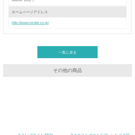
900ml: 181円
<L1> 「情報セキュリティ」に関する方針、規定等を持っ
ホームページアドレス
ている
http://www.nestle.co.jp/
4.環境面・社会面の情報公開他
26.
<L1> パンフレットやホームページ等で、自社の環境情報
一覧に戻る
を積極的に公開・提供している
27.
その他の商品
<L1> パンフレットやホームページ等で、自社の社会的取
り組みを積極的に公開・提供している
28.
<L2>「２．環境への取り組み」に関する現状の数値や目標
値を公表している
29.