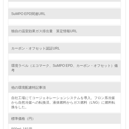
料のトレーサビリティの確認等）を行っている
SuMPO EPD関連URL
地域への貢献
独自の温室効果ガス排出量 算定情報URL
22.
<L1> 周辺地域の環境保全活動を行い、自治体や地域団体
の活動に積極的に参加している
カーボン・オフセット認証URL
3.社会面の取り組み
環境ラベル（エコマーク、SuMPO EPD、カーボン・オフセット）備
考
23.
<L1> 「人権・労働等」に関する方針、規定等を持ってい
他の環境配慮特記事項
る
自社工場にてコージェネレーションシステムを導入。フロン系冷媒
24.
から自然冷媒への転換済。液体燃料からガス燃料（LNG）に燃料転
換をした。
<L1> 「公正・適正な取引」に関する方針、規定等を持っ
ている
標準価格（円）
25.