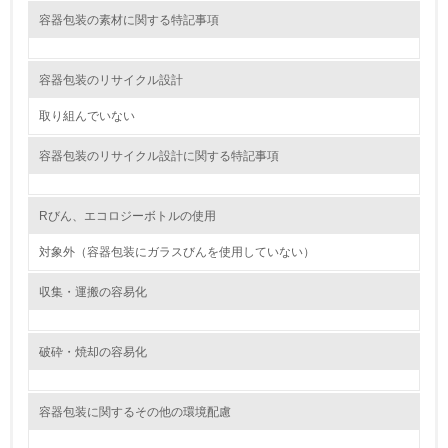
非該当（包装・物流を必要とする業務を行っていない）
容器包装の素材に関する特記事項
15.
容器包装のリサイクル設計
<L1> 環境負荷ができるだけ小さい包装・梱包を行ってい
る
取り組んでいない
16.
容器包装のリサイクル設計に関する特記事項
<L2> 環境負荷ができるだけ小さい物流を行っている
Rびん、エコロジーボトルの使用
化学物質
対象外（容器包装にガラスびんを使用していない）
収集・運搬の容易化
非該当（化学物質を使用していない）
17.
破砕・焼却の容易化
<L1> 化学物質の使用量及び外部（大気・水・土壌）への
排出量削減の取り組みを行っている
容器包装に関するその他の環境配慮
18.