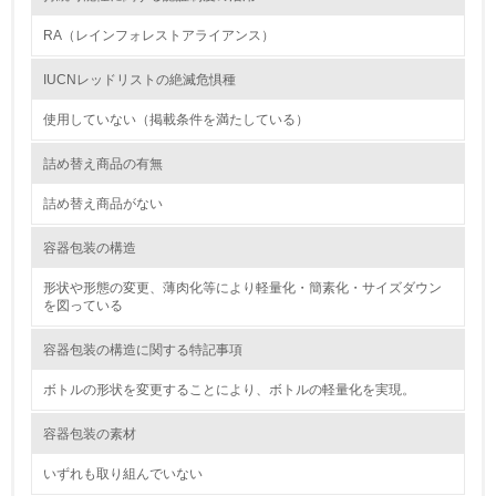
行っている
RA（レインフォレストアライアンス）
12.
IUCNレッドリストの絶滅危惧種
<L2> 環境配慮型製品・サービスの製造・販売状況を把握
し、具体的な販売目標や計画を立てている
使用していない（掲載条件を満たしている）
詰め替え商品の有無
グリーン購入
詰め替え商品がない
13.
容器包装の構造
<L1> グリーン購入の取り組み方針を有し、グリーン購入
を行っている
形状や形態の変更、薄肉化等により軽量化・簡素化・サイズダウン
を図っている
14.
容器包装の構造に関する特記事項
<L2> 購入している製品・サービスの量と種類を把握し、
具体的な目標や計画を立てている
ボトルの形状を変更することにより、ボトルの軽量化を実現。
容器包装の素材
包装・物流
いずれも取り組んでいない