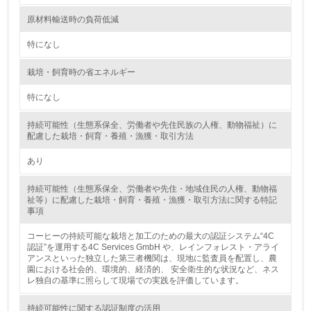
第三者認証を取得している
原材料輸送時の負荷低減
特になし
2.環境への取り組み
栽培・飼育時の省エネルギー
資源・エネルギー
特になし
9.
持続可能性（生態系保全、労働者や先住民族の人権、動物福祉）に
<L1> 資源（投入原料、水等）とエネルギー（電力、重
配慮した栽培・飼育・養殖・漁獲・取引方法
油、ガス）の使用量削減の取り組みを行っている
あり
10.
持続可能性（生態系保全、労働者や先住・地域住民の人権、動物福
祉等）に配慮した栽培・飼育・養殖・漁獲・取引方法に関する特記
<L2> 資源とエネルギーの使用量の把握をし、具体的な削
事項
減目標や計画を立てている
コーヒーの持続可能な栽培と加工のための最大の認証システム“4C
環境配慮型製品・サービスの製造・販売
認証”を運用する4C Services GmbH や、レインフォレスト・アライ
アンスといった独立した第三者機関は、現地に監査員を配置し、農
園における社会的、環境的、経済的、 安全衛生的な状況など、ネス
11.
レ独自の基準に照らして現場での実践を評価しています。
<L1> 環境配慮型製品・サービスの製造・販売を積極的に
持続可能性に関する認証制度の活用