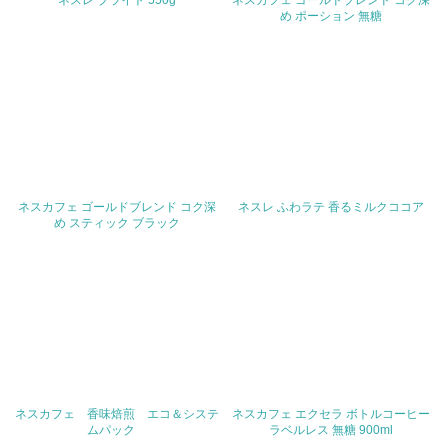
ネスレ ブライト 550g
ネスカフェ ゴールドブレンド コク深
<L2>「３．社会面の取り組み」に関する現状の数値や目標
め ポーション 無糖
値を公表している
5.サプライヤーへの取り組み
30.
<L2> サプライヤーに対して、環境面・社会面の取り組み
に関する確認・調査を実施している
その他の環境への取り組みについての自由記載
ネスカフェ ゴールドブレンド コク深
ネスレ ふわラテ 香るミルクココア
め スティック ブラック
事業者属性
業種
従業員数
ネスカフェ 香味焙煎 エコ＆システ
ネスカフェ エクセラ ボトルコーヒー
ムパック
ラベルレス 無糖 900ml