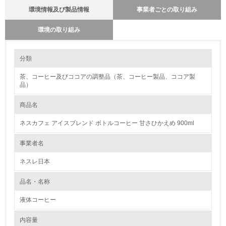
環境情報及び製品情報
事業者ごとの取り組み
環境の取り組み
大気汚染物質に関する取り組み
環境の取り組み
分類
ネスレ日本は2010年からモーダルシフト（トラックによる輸送から鉄道
および海運輸送への転換）を推進するなど、環境負荷の軽減に向けて積極
茶、コーヒー及びココアの調整品（茶、コーヒー製品、ココア製
1.環境取り組み体制
的に取り組んでまいりました。 2023年9月より、JR貨物グループとの連
品）
携によりトラック輸送から貨物鉄道輸送への移行をさらに加速させ、
2024年2月、食品・飲料業界初※の中距離帯での定期貨物鉄道輸送を開始
レベル1
しました。 本取り組みの開始により、静岡エリアから関西エリアへ200ト
商品名
ン／日のトラック輸送を鉄道へ移行することとなり、年間の二酸化炭素
(CO2)排出量は約900トン削減できる見込みです。また、今後も段階的に
1.
ネスカフェ アイスブレンド ボトルコーヒー 甘さひかえめ 900ml
対象品目と地域の拡大に取り組む予定です。
環境方針を持っている
事業者名
ネスレ日本
2.
環境対応の責任体制を定めている
品名・名称
液体コーヒー
3.
内容量
環境問題に関する従業員教育を行っている