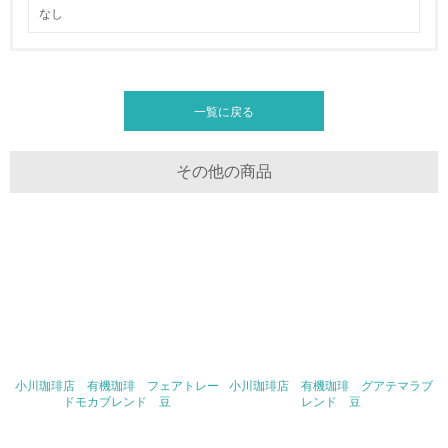
<L1> 「情報セキュリティ」に関する方針、規定等を持っ
なし
ている
4.環境面・社会面の情報公開他
一覧に戻る
26.
<L1> パンフレットやホームページ等で、自社の環境情報
を積極的に公開・提供している
その他の商品
27.
<L1> パンフレットやホームページ等で、自社の社会的取
り組みを積極的に公開・提供している
28.
<L2>「２．環境への取り組み」に関する現状の数値や目標
値を公表している
小川珈琲店 有機珈琲 フェアトレー
小川珈琲店 有機珈琲 グアテマラブ
29.
ドモカブレンド 豆
レンド 豆
<L2>「３．社会面の取り組み」に関する現状の数値や目標