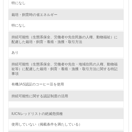
特になし
2.環境への取り組み
栽培・飼育時の省エネルギー
特になし
資源・エネルギー
持続可能性（生態系保全、労働者や先住民族の人権、動物福祉）に
9.
配慮した栽培・飼育・養殖・漁獲・取引方法
<L1> 資源（投入原料、水等）とエネルギー（電力、重
あり
油、ガス）の使用量削減の取り組みを行っている
持続可能性（生態系保全、労働者や先住・地域住民の人権、動物福
10.
祉等）に配慮した栽培・飼育・養殖・漁獲・取引方法に関する特記
事項
<L2> 資源とエネルギーの使用量の把握をし、具体的な削
減目標や計画を立てている
有機JAS認証のコーヒー豆を使用
持続可能性に関する認証制度の活用
環境配慮型製品・サービスの製造・販売
11.
IUCNレッドリストの絶滅危惧種
<L1> 環境配慮型製品・サービスの製造・販売を積極的に
使用していない（掲載条件を満たしている）
行っている