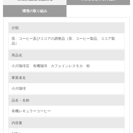
環境の取り組み
環境に配慮した原材料調達に関する方針を持っているか
環境の取り組み
分類
※方針を持っている場合は「はい」、方針を持っていない場合
は「いいえ」
茶、コーヒー及びココアの調整品（茶、コーヒー製品、ココア製
1.環境取り組み体制
いいえ
品）
レベル1
商品名
取引事業者からの情報把握に努め、情報の開示を要請している
か
1.
小川珈琲店 有機珈琲 カフェインレスモカ 粉
※要請している場合は「はい」、要請していない場合は「いい
え」
環境方針を持っている
事業者名
いいえ
小川珈琲
2.
原材料の栽培・飼育に関する方針や目標、取り組み体制
環境対応の責任体制を定めている
品名・名称
特になし
有機レギュラーコーヒー
3.
大気汚染物質に関する取り組み
特になし
内容量
環境問題に関する従業員教育を行っている