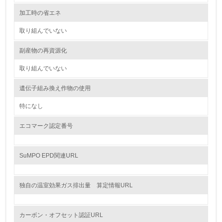
<L2> 化学物質の使用量及び外部への排出量を把握し、具
加工時の省エネ
体的な削減目標や計画を立てている
取り組んでいない
廃棄物
副産物の再資源化
19.
取り組んでいない
<L1> 廃棄物の発生量の削減及びリサイクルの推進、適正
処理を行っている
遺伝子組み換え作物の使用
特になし
20.
エコマーク認定番号
<L2> 発生する廃棄物の量と種類を把握し、具体的な削
減・リサイクル目標や計画を立てている
SuMPO EPD関連URL
生物多様性保全
21.
独自の温室効果ガス排出量 算定情報URL
<L1> 「生物多様性保全」に関する取り組み（例：森林保
全活動＜植林、天然林保護、間伐＞、認証品の購入、原材
カーボン・オフセット認証URL
料のトレーサビリティの確認等）を行っている