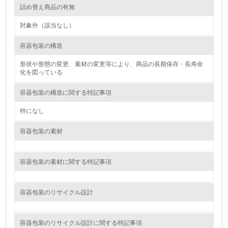
詰め替え商品の有無
12.
対象外（該当なし）
<L2> 環境配慮型製品・サービスの製造・販売状況を把握
し、具体的な販売目標や計画を立てている
容器包装の構造
形状や形態の変更、素材の変更等により、商品の長期保存・長寿命
グリーン購入
化を図っている
13.
容器包装の構造に関する特記事項
<L1> グリーン購入の取り組み方針を有し、グリーン購入
特になし
を行っている
容器包装の素材
14.
<L2> 購入している製品・サービスの量と種類を把握し、
容器包装の素材に関する特記事項
具体的な目標や計画を立てている
包装・物流
容器包装のリサイクル設計
容器包装のリサイクル設計に関する特記事項
非該当（包装・物流を必要とする業務を行っていない）