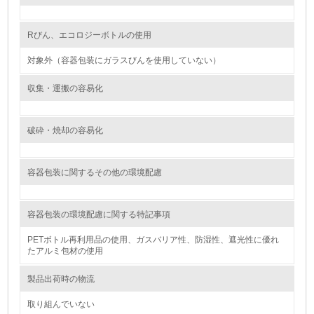
15.
Rびん、エコロジーボトルの使用
<L1> 環境負荷ができるだけ小さい包装・梱包を行ってい
対象外（容器包装にガラスびんを使用していない）
る
収集・運搬の容易化
16.
<L2> 環境負荷ができるだけ小さい物流を行っている
破砕・焼却の容易化
化学物質
容器包装に関するその他の環境配慮
非該当（化学物質を使用していない）
容器包装の環境配慮に関する特記事項
17.
PETボトル再利用品の使用、ガスバリア性、防湿性、遮光性に優れ
たアルミ包材の使用
<L1> 化学物質の使用量及び外部（大気・水・土壌）への
排出量削減の取り組みを行っている
製品出荷時の物流
18.
取り組んでいない