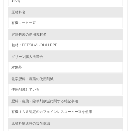
140ｇ
4.
原材料名
自社に関係する主要な環境法規制を把握し、順守している
有機コーヒー豆
レベル2
容器包装の使用素材名
5.
包材：PET/DL/AL/DL/LLDPE
環境取り組み体制と成果を定期的に検証して次の活動に活
グリーン購入法適合
かしている
対象外
6.
化学肥料・農薬の使用削減
従業員が環境方針に基づいて自分の業務の中で行うべき環
境対策を理解し、実践している
使用削減している
7.
肥料・農薬・除草剤削減に関する特記事項
環境活動に関する規格やプログラムを導入している
有機ＪＡＳ認定のカフェインレスコーヒー豆を使用
8.
原材料輸送時の負荷低減
第三者認証を取得している