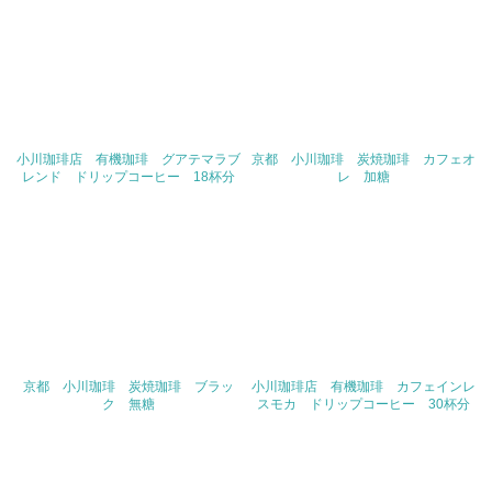
値を公表している
5.サプライヤーへの取り組み
30.
<L2> サプライヤーに対して、環境面・社会面の取り組み
に関する確認・調査を実施している
小川珈琲店 有機珈琲 グアテマラブ
京都 小川珈琲 炭焼珈琲 カフェオ
レンド ドリップコーヒー 18杯分
レ 加糖
その他の環境への取り組みについての自由記載
チーム・マイナス６％に参加し、社内エコＰチームを中心
に、日頃からクールビズやウォームビズ、節電などでCO2
排出の削減に向けて活動を進めています。CO2の排出量や
電気・ガス・水道・自動車燃料の使用量、紙ごみのﾘｻｲｸﾙ
や太陽光発電の状況を蓄積し社内共有しています。
京都 小川珈琲 炭焼珈琲 ブラッ
小川珈琲店 有機珈琲 カフェインレ
ク 無糖
スモカ ドリップコーヒー 30杯分
事業者属性
業種