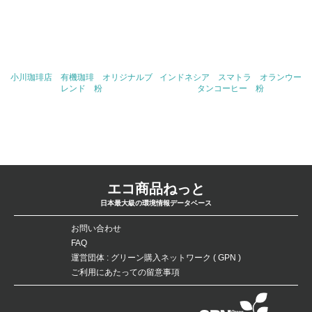
コーヒーの製造及び卸業
従業員数
113名
小川珈琲店 有機珈琲 オリジナルブ
インドネシア スマトラ オランウー
レンド 粉
タンコーヒー 粉
問合せ先
TEL
075-313-7333
FAX
エコ商品ねっと
075-321-5609
日本最大級の環境情報データベース
Email
お問い合わせ
FAQ
nakanishi@oc-ogawa.co.jp
運営団体 : グリーン購入ネットワーク ( GPN )
ご利用にあたっての留意事項
URL
http://www.oc-ogawa.co.jp/