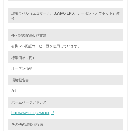
地域への貢献
環境ラベル（エコマーク、SuMPO EPD、カーボン・オフセット）備
考
22.
他の環境配慮特記事項
<L1> 周辺地域の環境保全活動を行い、自治体や地域団体
の活動に積極的に参加している
有機JAS認証コーヒー豆を使用しています。
3.社会面の取り組み
標準価格（円）
23.
オープン価格
<L1> 「人権・労働等」に関する方針、規定等を持ってい
環境報告書
る
なし
24.
ホームページアドレス
<L1> 「公正・適正な取引」に関する方針、規定等を持っ
ている
http://www.oc-ogawa.co.jp/
25.
その他の環境情報源