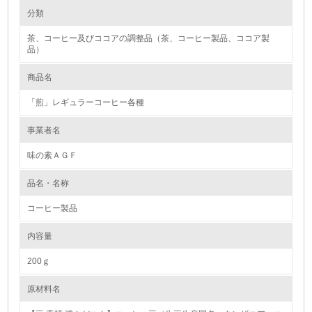
環境に配慮した原材料調達に関する方針を持っているか
環境の取り組み
分類
※方針を持っている場合は「はい」、方針を持っていない場合
は「いいえ」
茶、コーヒー及びココアの調整品（茶、コーヒー製品、ココア製
1.環境取り組み体制
はい
品）
レベル1
商品名
取引事業者からの情報把握に努め、情報の開示を要請している
か
1.
「煎」レギュラーコーヒー各種
※要請している場合は「はい」、要請していない場合は「いい
え」
環境方針を持っている
事業者名
はい
味の素ＡＧＦ
2.
原材料の栽培・飼育に関する方針や目標、取り組み体制
環境対応の責任体制を定めている
品名・名称
品質管理の基準をクリアしている原材料メーカーと、取引を結びます。定
期的に、品質監査を実施し、安全性の強化・改善を一緒に行っています。
コーヒー製品
3.
内容量
環境問題に関する従業員教育を行っている
200ｇ
4.
原材料名
自社に関係する主要な環境法規制を把握し、順守している