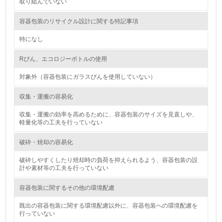
取り組んでいない
<L1> 環境負荷ができるだけ小さい包装・梱包を行ってい
る
容器包装のリサイクル設計に関する特記事項
16.
特になし
<L2> 環境負荷ができるだけ小さい物流を行っている
Rびん、エコロジーボトルの使用
対象外（容器包装にガラスびんを使用していない）
化学物質
収集・運搬の容易化
非該当（化学物質を使用していない）
収集・運搬の効率を高めるために、容器包装のサイズを見直しや、
軽量化等の工夫を行っていない
17.
破砕・焼却の容易化
<L1> 化学物質の使用量及び外部（大気・水・土壌）への
排出量削減の取り組みを行っている
破砕しやすくしたり焼却時の負荷を抑えられるよう、容器包装の設
計や素材等の工夫を行っていない
18.
容器包装に関するその他の環境配慮
<L2> 化学物質の使用量及び外部への排出量を把握し、具
既出の容器包装に関する環境配慮以外に、容器包装への環境配慮を
体的な削減目標や計画を立てている
行っていない