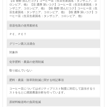
【豆 香醇 澄んだコク】コーヒー豆（生豆生産国名：タンザニア、コ
レベル2
ロンビア、他） 【豆 濃厚 深いコク】コーヒー豆（生豆生産国名：タ
ンザニア、コロンビア、他） 【粉 香醇 澄んだコク】コーヒー豆（生
豆生産国名：タンザニア、コロンビア、他） 【粉 濃厚 深いコク】コ
ーヒー豆（生豆生産国名：タンザニア、コロンビア、他）
5.
環境取り組み体制と成果を定期的に検証して次の活動に活
容器包装の使用素材名
かしている
ＰＥ、ＰＥＴ
6.
グリーン購入法適合
従業員が環境方針に基づいて自分の業務の中で行うべき環
境対策を理解し、実践している
対象外
7.
化学肥料・農薬の使用削減
環境活動に関する規格やプログラムを導入している
取り組んでいない
→ 導入している規格名 ＩＳＯ１４００１
肥料・農薬・除草剤削減に関する特記事項
8.
コーヒー豆についてはポジティブリスト制度に対応して該当するリ
第三者認証を取得している
ストをもとに残留農薬分析を行っています。
原材料輸送時の負荷低減
2.環境への取り組み