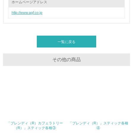
ホームページアドレス
4.環境面・社会面の情報公開他
http://www.agf.co.jp
26.
<L1> パンフレットやホームページ等で、自社の環境情報
を積極的に公開・提供している
一覧に戻る
27.
<L1> パンフレットやホームページ等で、自社の社会的取
その他の商品
り組みを積極的に公開・提供している
28.
<L2>「２．環境への取り組み」に関する現状の数値や目標
値を公表している
29.
<L2>「３．社会面の取り組み」に関する現状の数値や目標
値を公表している
「ブレンディ（R）カフェラトリー
「ブレンディ（R）」スティック各種
（R）」スティック各種③
④
5.サプライヤーへの取り組み