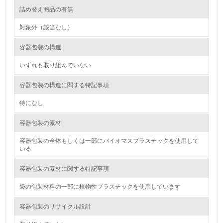
<L2> 環境配慮型製品・サービスの製造・販売状況を把握
詰め替え商品の有無
し、具体的な販売目標や計画を立てている
対象外（該当なし）
グリーン購入
容器包装の構造
13.
いずれも取り組んでいない
<L1> グリーン購入の取り組み方針を有し、グリーン購入
容器包装の構造に関する特記事項
を行っている
特になし
14.
容器包装の素材
<L2> 購入している製品・サービスの量と種類を把握し、
具体的な目標や計画を立てている
容器包装の全体もしくは一部にバイオマスプラスチックを使用して
いる
包装・物流
容器包装の素材に関する特記事項
袋の包装材料の一部に植物性プラスチックを使用しています
非該当（包装・物流を必要とする業務を行っていない）
容器包装のリサイクル設計
15.