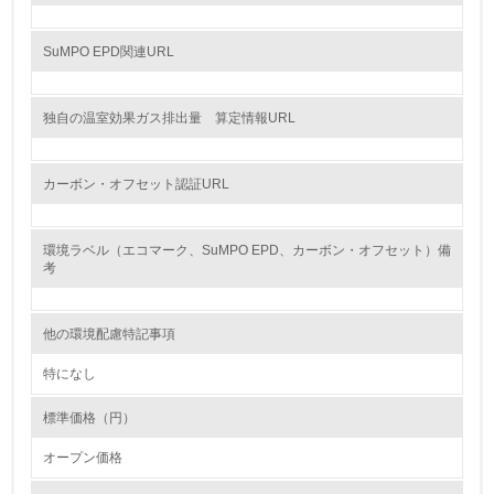
22.
SuMPO EPD関連URL
<L1> 周辺地域の環境保全活動を行い、自治体や地域団体
の活動に積極的に参加している
独自の温室効果ガス排出量 算定情報URL
3.社会面の取り組み
カーボン・オフセット認証URL
23.
<L1> 「人権・労働等」に関する方針、規定等を持ってい
る
環境ラベル（エコマーク、SuMPO EPD、カーボン・オフセット）備
考
24.
<L1> 「公正・適正な取引」に関する方針、規定等を持っ
他の環境配慮特記事項
ている
特になし
25.
標準価格（円）
<L1> 「情報セキュリティ」に関する方針、規定等を持っ
ている
オープン価格