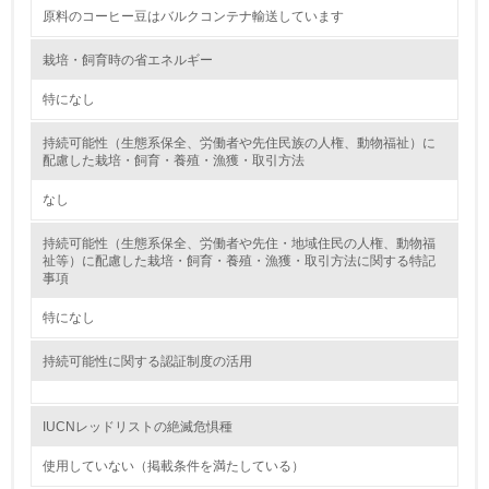
原料のコーヒー豆はバルクコンテナ輸送しています
資源・エネルギー
栽培・飼育時の省エネルギー
9.
特になし
<L1> 資源（投入原料、水等）とエネルギー（電力、重
油、ガス）の使用量削減の取り組みを行っている
持続可能性（生態系保全、労働者や先住民族の人権、動物福祉）に
配慮した栽培・飼育・養殖・漁獲・取引方法
10.
なし
<L2> 資源とエネルギーの使用量の把握をし、具体的な削
持続可能性（生態系保全、労働者や先住・地域住民の人権、動物福
減目標や計画を立てている
祉等）に配慮した栽培・飼育・養殖・漁獲・取引方法に関する特記
事項
環境配慮型製品・サービスの製造・販売
特になし
11.
持続可能性に関する認証制度の活用
<L1> 環境配慮型製品・サービスの製造・販売を積極的に
行っている
IUCNレッドリストの絶滅危惧種
12.
使用していない（掲載条件を満たしている）