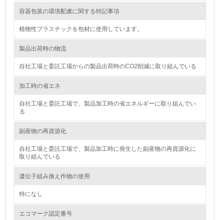
廃棄物
容器包装の環境配慮に関する特記事項
植物性プラスチックを包材に使用しています。
19.
製品出荷時の物流
<L1> 廃棄物の発生量の削減及びリサイクルの推進、適正
処理を行っている
自社工場と委託工場からの製品出荷時のCO2削減に取り組んでいる
20.
加工時の省エネ
<L2> 発生する廃棄物の量と種類を把握し、具体的な削
自社工場と委託工場で、製品加工時の省エネルギーに取り組んでい
減・リサイクル目標や計画を立てている
る
生物多様性保全
副産物の再資源化
自社工場と委託工場で、製品加工時に発生した副産物の再資源化に
21.
取り組んでいる
<L1> 「生物多様性保全」に関する取り組み（例：森林保
遺伝子組み換え作物の使用
全活動＜植林、天然林保護、間伐＞、認証品の購入、原材
料のトレーサビリティの確認等）を行っている
特になし
地域への貢献
エコマーク認定番号