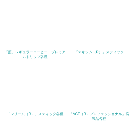
30.
<L2> サプライヤーに対して、環境面・社会面の取り組み
に関する確認・調査を実施している
その他の環境への取り組みについての自由記載
「煎」レギュラーコーヒー プレミア
「マキシム（R）」スティック
ムドリップ各種
事業者属性
業種
飲食料品の製造、販売
従業員数
690名
「マリーム（R）」スティック各種
「AGF（R）プロフェッショナル」袋
製品各種
問合せ先