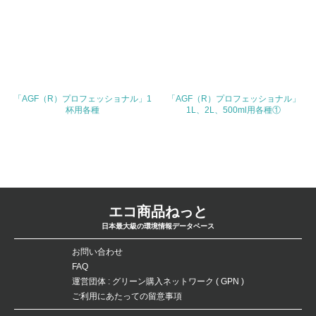
TEL
0120-17-8651
FAX
03-5302-7557
「AGF（R）プロフェッショナル」1
「AGF（R）プロフェッショナル」
杯用各種
1L、2L、500ml用各種①
Email
URL
エコ商品ねっと
日本最大級の環境情報データベース
お問い合わせ
FAQ
運営団体 : グリーン購入ネットワーク ( GPN )
ご利用にあたっての留意事項