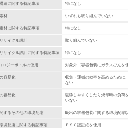
構造に関する特記事項
特になし
<L1> 環境配慮型製品・サービスの製造・販売を積極的に行って
素材
いずれも取り組んでいない
<L2> 環境配慮型製品・サービスの製造・販売状況を把握し、
素材に関する特記事項
特になし
リサイクル設計
取り組んでいない
グリーン購入
リサイクル設計に関する特記事項
特になし
<L1> グリーン購入の取り組み方針を有し、グリーン購入を行っ
コロジーボトルの使用
対象外（容器包装にガラスびんを
<L2> 購入している製品・サービスの量と種類を把握し、具体
の容易化
収集・運搬の効率を高めるために
ない
包装・物流
の容易化
破砕しやすくしたり焼却時の負荷
非該当（包装・物流を必要とする業務を行っていない）
いない
<L1> 環境負荷ができるだけ小さい包装・梱包を行っている
関するその他の環境配慮
既出の容器包装に関する環境配慮
環境配慮に関する特記事項
<L2> 環境負荷ができるだけ小さい物流を行っている
ＦＳＣ認証紙を使用