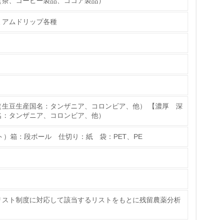
（茶、コーヒー製品、ココア製品）
ない場合は「いいえ」
ミアムドリップ各種
チェック
しているか
は「いいえ」
（生豆生産国名：タンザニア、コロンビア、他） 【濃厚 深
名：タンザニア、コロンビア、他）
ます。定期的に、品質監査を実施し、安全性の強
ト）箱：段ボール 仕切り：紙 袋：PET、PE
リスト制度に対応して該当するリストをもとに残留農薬分析
ている