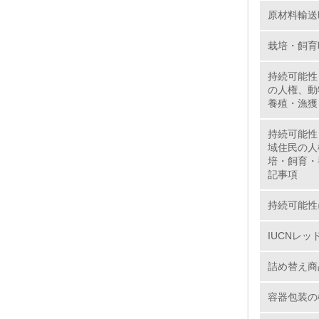
原材料輸送
6.
栽培・飼育
7.
持続可能性
の人権、動
8.
養殖・漁獲
持続可能性
2.
域住民の人
培・飼育・
No.
記事項
持続可能性
IUCNレ
9.
詰め替え商
10.
容器包装の