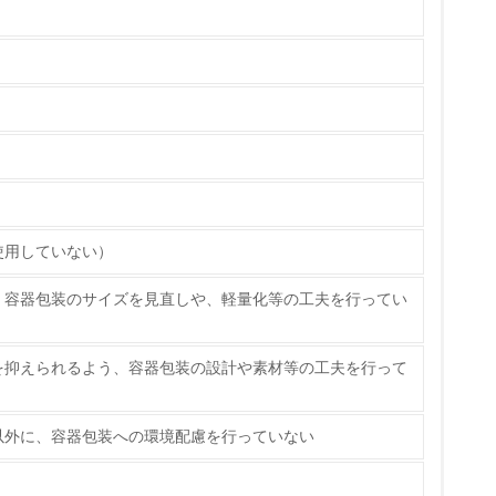
いる
具体的な販売目標や計画を立てている
ている
使用していない）
的な目標や計画を立てている
、容器包装のサイズを見直しや、軽量化等の工夫を行ってい
を抑えられるよう、容器包装の設計や素材等の工夫を行って
以外に、容器包装への環境配慮を行っていない