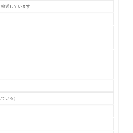
ナ輸送しています
策を理解し、実践している
チェック
している）
ス）の使用量削減の取り組みを行っている
標や計画を立てている
製造・販売