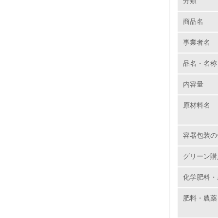
分類
※方針
商品名
1.
はい
事業者名
No.
取引事業
品名・名称
※要請
はい
内容量
1.
原材料名
原材料の
2.
品質管理
容器包装の
化・改善
3.
グリーン購
4.
化学肥料・
肥料・農薬
5.