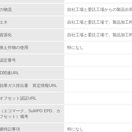
の物流
自社工場と委託工場からの製品出荷
化学物質
エネ
自社工場と委託工場で、製品加工
非該当（化学物質を使用していない）
資源化
自社工場と委託工場で、製品加工
<L1> 化学物質の使用量及び外部（大気・水・土壌）への排出
換え作物の使用
特になし
<L2> 化学物質の使用量及び外部への排出量を把握し、具体的
認定番号
廃棄物
PD関連URL
<L1> 廃棄物の発生量の削減及びリサイクルの推進、適正処理
効果ガス排出量 算定情報URL
オフセット認証URL
<L2> 発生する廃棄物の量と種類を把握し、具体的な削減・リ
（エコマーク、SuMPO EPD、カ
生物多様性保全
フセット）備考
慮特記事項
特になし
<L1> 「生物多様性保全」に関する取り組み（例：森林保全活