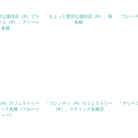
チェック項目
<L1> パンフレットやホームページ等で、自社の環境情報を積
沢な珈琲店（R）ブラ
「ちょっと贅沢な珈琲店（R）」瓶
「ブレンデ
クス（R）」アソート
各種
<L1> パンフレットやホームページ等で、自社の社会的取り組
各種
<L2>「２．環境への取り組み」に関する現状の数値や目標値を
<L2>「３．社会面の取り組み」に関する現状の数値や目標値を
サプライヤーへの取り組み
チェック項目
<L2> サプライヤーに対して、環境面・社会面の取り組みに関
（R）カフェラトリー
「ブレンディ（R）カフェラトリー
「マリー
ィック各種（フルーツ
（R）」スティック各種③
境
ティー）
み
自