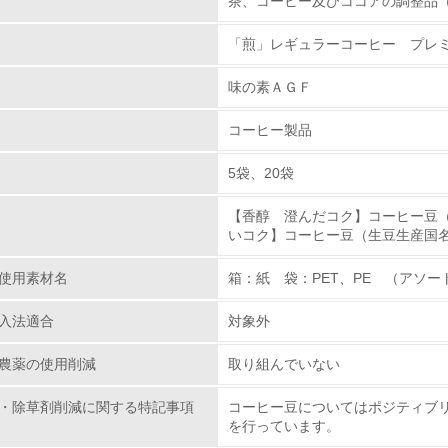
茶、コーヒー及びココアの調整品
を持っている場合は「はい」、方針を持ってい
「煎」レギュラーコーヒー プレ
環境取り組み体制
味の素ＡＧＦ
チェック項目
者からの情報把握に努め、情報の開示を要請
コーヒー製品
している場合は「はい」、要請していない場合
レベル1
5袋、20袋
環境方針を持っている
【香醇 澄んだコク】コーヒー豆
栽培・飼育に関する方針や目標、取り組み体制
いコク】コーヒー豆（生豆生産国
環境対応の責任体制を定めている
の基準をクリアしている原材料メーカーと、取引を結び
使用素材名
箱：紙 袋：PET、PE （アソー
を一緒に行っています。
環境問題に関する従業員教育を行っている
入法適合
対象外
自社に関係する主要な環境法規制を把握し、順守している
農薬の使用削減
取り組んでいない
レベル2
・除草剤削減に関する特記事項
コーヒー豆についてはポジティブ
を行っています。
環境取り組み体制と成果を定期的に検証して次の活動に活かし