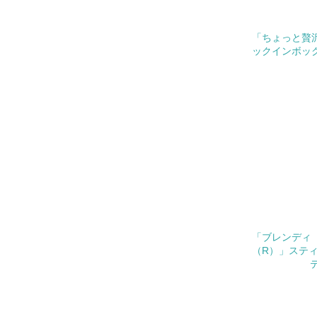
No.
26.
「ちょっと贅
ックインボッ
27.
28.
29.
5.
No.
30.
「ブレンディ
（R）」ステ
その他の環
への取り組
についての
由記載