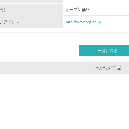
購入、原材料のトレーサビリティの確認等）を行っている
円）
オープン価格
地域への貢献
ジアドレス
http://www.agf.co.jp
<L1> 周辺地域の環境保全活動を行い、自治体や地域団体の活
社会面の取り組み
一覧に戻る
チェック項目
その他の商品
<L1> 「人権・労働等」に関する方針、規定等を持っている
<L1> 「公正・適正な取引」に関する方針、規定等を持っている
<L1> 「情報セキュリティ」に関する方針、規定等を持っている
環境面・社会面の情報公開他