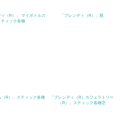
チェック
極的に公開・提供している
ィ（R）」 マイボトルス
「ブレンディ（R）」瓶
ティック各種
みを積極的に公開・提供している
公表している
公表している
チェック
する確認・調査を実施している
ム（R）」スティック各種
「ブレンディ（R）カフェラトリー
（R）」スティック各種②