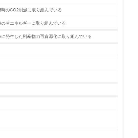
時のCO2削減に取り組んでいる
時の省エネルギーに取り組んでいる
時に発生した副産物の再資源化に取り組んでいる
量削減の取り組みを行っている
な削減目標や計画を立てている
を行っている
サイクル目標や計画を立てている
動＜植林、天然林保護、間伐＞、認証品の