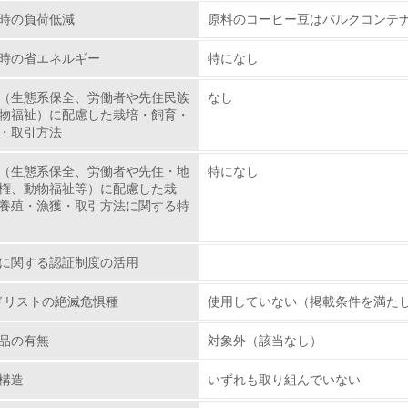
時の負荷低減
原料のコーヒー豆はバルクコンテ
従業員が環境方針に基づいて自分の業務の中で行うべき環境対
時の省エネルギー
特になし
環境活動に関する規格やプログラムを導入している
→ 導入している規格名 ＩＳＯ１４００１
（生態系保全、労働者や先住民族
なし
物福祉）に配慮した栽培・飼育・
第三者認証を取得している
・取引方法
（生態系保全、労働者や先住・地
特になし
環境への取り組み
権、動物福祉等）に配慮した栽
養殖・漁獲・取引方法に関する特
チェック項目
に関する認証制度の活用
資源・エネルギー
ッドリストの絶滅危惧種
使用していない（掲載条件を満た
<L1> 資源（投入原料、水等）とエネルギー（電力、重油、ガ
品の有無
対象外（該当なし）
<L2> 資源とエネルギーの使用量の把握をし、具体的な削減目
構造
いずれも取り組んでいない
環境配慮型製品・サービスの