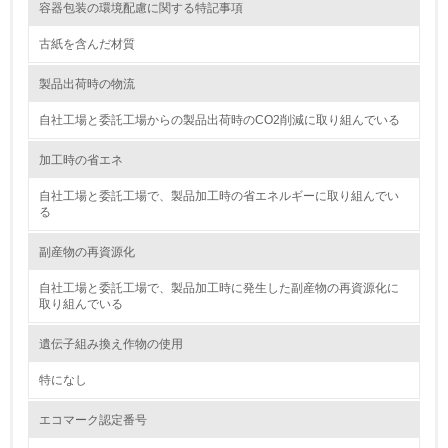
容器包装の環境配慮に関する特記事項
<L2> 化学物質の使用量及び外部への排出量を把握し、具
古紙を含んだ材質
体的な削減目標や計画を立てている
製品出荷時の物流
廃棄物
自社工場と委託工場からの製品出荷時のCO2削減に取り組んでいる
19.
加工時の省エネ
<L1> 廃棄物の発生量の削減及びリサイクルの推進、適正
自社工場と委託工場で、製品加工時の省エネルギーに取り組んでい
処理を行っている
る
20.
副産物の再資源化
<L2> 発生する廃棄物の量と種類を把握し、具体的な削
自社工場と委託工場で、製品加工時に発生した副産物の再資源化に
減・リサイクル目標や計画を立てている
取り組んでいる
生物多様性保全
遺伝子組み換え作物の使用
特になし
21.
エコマーク認定番号
<L1> 「生物多様性保全」に関する取り組み（例：森林保
全活動＜植林、天然林保護、間伐＞、認証品の購入、原材