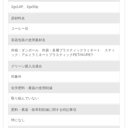
2gx14P、2gx50p
4.
原材料名
自社に関係する主要な環境法規制を把握し、順守している
コーヒー豆
レベル2
容器包装の使用素材名
5.
外箱：ダンボール 外袋：多層プラスティックラミネート スティ
ック：アルミラミネートプラスティックPET/ｱﾙﾐ/PE?
環境取り組み体制と成果を定期的に検証して次の活動に活
かしている
グリーン購入法適合
6.
対象外
従業員が環境方針に基づいて自分の業務の中で行うべき環
化学肥料・農薬の使用削減
境対策を理解し、実践している
取り組んでいない
7.
肥料・農薬・除草剤削減に関する特記事項
環境活動に関する規格やプログラムを導入している
特になし
8.