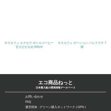
問合せ先
TEL
FAX
ネスカフェ エクセラ ボトルコーヒー
ネスカフェ ポーション バニララテ 7
甘さひかえめ 900ml
個
Email
URL
エコ商品ねっと
日本最大級の環境情報データベース
お問い合わせ
FAQ
運営団体 : グリーン購入ネットワーク ( GPN )