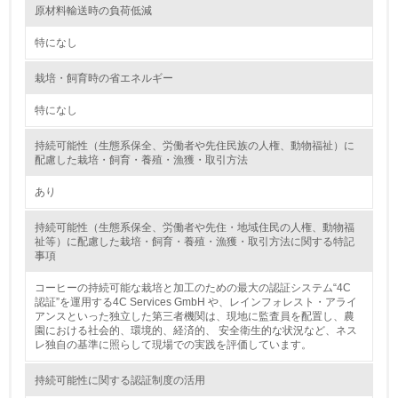
原材料輸送時の負荷低減
第三者認証を取得している
特になし
2.環境への取り組み
栽培・飼育時の省エネルギー
資源・エネルギー
特になし
9.
持続可能性（生態系保全、労働者や先住民族の人権、動物福祉）に
配慮した栽培・飼育・養殖・漁獲・取引方法
<L1> 資源（投入原料、水等）とエネルギー（電力、重
油、ガス）の使用量削減の取り組みを行っている
あり
10.
持続可能性（生態系保全、労働者や先住・地域住民の人権、動物福
祉等）に配慮した栽培・飼育・養殖・漁獲・取引方法に関する特記
事項
<L2> 資源とエネルギーの使用量の把握をし、具体的な削
減目標や計画を立てている
コーヒーの持続可能な栽培と加工のための最大の認証システム“4C
認証”を運用する4C Services GmbH や、レインフォレスト・アライ
環境配慮型製品・サービスの製造・販売
アンスといった独立した第三者機関は、現地に監査員を配置し、農
園における社会的、環境的、経済的、 安全衛生的な状況など、ネス
レ独自の基準に照らして現場での実践を評価しています。
11.
持続可能性に関する認証制度の活用
<L1> 環境配慮型製品・サービスの製造・販売を積極的に