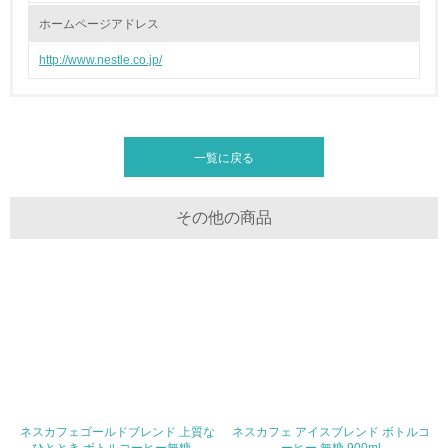
ホームページアドレス
<L1> 「情報セキュリティ」に関する方針、規定等を持っ
ている
http://www.nestle.co.jp/
4.環境面・社会面の情報公開他
26.
一覧に戻る
<L1> パンフレットやホームページ等で、自社の環境情報
を積極的に公開・提供している
その他の商品
27.
<L1> パンフレットやホームページ等で、自社の社会的取
り組みを積極的に公開・提供している
28.
<L2>「２．環境への取り組み」に関する現状の数値や目標
値を公表している
29.
ネスカフェゴールドブレンド 上質な
ネスカフェ アイスブレンド ボトルコ