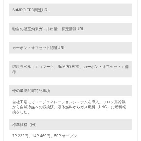
料のトレーサビリティの確認等）を行っている
SuMPO EPD関連URL
地域への貢献
独自の温室効果ガス排出量 算定情報URL
22.
<L1> 周辺地域の環境保全活動を行い、自治体や地域団体
カーボン・オフセット認証URL
の活動に積極的に参加している
環境ラベル（エコマーク、SuMPO EPD、カーボン・オフセット）備
3.社会面の取り組み
考
23.
他の環境配慮特記事項
<L1> 「人権・労働等」に関する方針、規定等を持ってい
る
自社工場にてコージェネレーションシステムを導入。フロン系冷媒
から自然冷媒への転換済。液体燃料からガス燃料（LNG）に燃料転
24.
換をした。
<L1> 「公正・適正な取引」に関する方針、規定等を持っ
標準価格（円）
ている
7P:232円、14P:469円、50P:オープン
25.