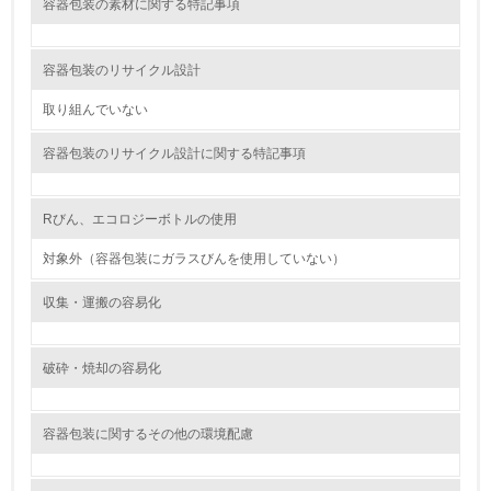
容器包装の素材に関する特記事項
非該当（包装・物流を必要とする業務を行っていない）
15.
容器包装のリサイクル設計
<L1> 環境負荷ができるだけ小さい包装・梱包を行ってい
取り組んでいない
る
容器包装のリサイクル設計に関する特記事項
16.
<L2> 環境負荷ができるだけ小さい物流を行っている
Rびん、エコロジーボトルの使用
対象外（容器包装にガラスびんを使用していない）
化学物質
収集・運搬の容易化
非該当（化学物質を使用していない）
破砕・焼却の容易化
17.
<L1> 化学物質の使用量及び外部（大気・水・土壌）への
容器包装に関するその他の環境配慮
排出量削減の取り組みを行っている
18.