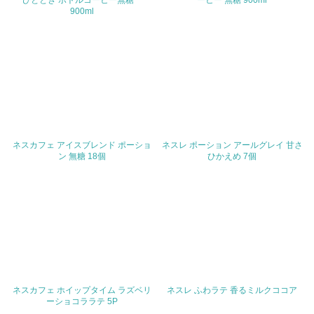
ひととき ボトルコーヒー無糖
ーヒー 無糖 900ml
<L2>「３．社会面の取り組み」に関する現状の数値や目標
900ml
値を公表している
5.サプライヤーへの取り組み
30.
<L2> サプライヤーに対して、環境面・社会面の取り組み
に関する確認・調査を実施している
その他の環境への取り組みについての自由記載
ネスカフェ アイスブレンド ポーショ
ネスレ ポーション アールグレイ 甘さ
ン 無糖 18個
ひかえめ 7個
事業者属性
業種
従業員数
ネスカフェ ホイップタイム ラズベリ
ネスレ ふわラテ 香るミルクココア
ーショコララテ 5P