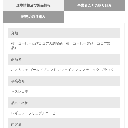
環境情報及び製品情報
事業者ごとの取り組み
環境の取り組み
大気汚染物質に関する取り組み
環境の取り組み
分類
ネスレ日本は2010年からモーダルシフト（トラックによる輸送から鉄道
および海運輸送への転換）を推進するなど、環境負荷の軽減に向けて積極
茶、コーヒー及びココアの調整品（茶、コーヒー製品、ココア製
1.環境取り組み体制
的に取り組んでまいりました。 2023年9月より、JR貨物グループとの連
品）
携によりトラック輸送から貨物鉄道輸送への移行をさらに加速させ、
2024年2月、食品・飲料業界初※の中距離帯での定期貨物鉄道輸送を開始
レベル1
しました。 本取り組みの開始により、静岡エリアから関西エリアへ200ト
商品名
ン／日のトラック輸送を鉄道へ移行することとなり、年間の二酸化炭素
(CO2)排出量は約900トン削減できる見込みです。また、今後も段階的に
1.
ネスカフェ ゴールドブレンド カフェインレス スティック ブラック
対象品目と地域の拡大に取り組む予定です。
環境方針を持っている
事業者名
ネスレ日本
2.
環境対応の責任体制を定めている
品名・名称
レギュラーソリュブルコーヒー
3.
内容量
環境問題に関する従業員教育を行っている