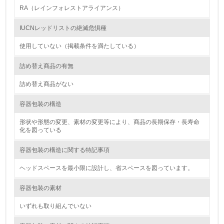
行っている
RA（レインフォレストアライアンス）
12.
IUCNレッドリストの絶滅危惧種
<L2> 環境配慮型製品・サービスの製造・販売状況を把握
使用していない（掲載条件を満たしている）
し、具体的な販売目標や計画を立てている
詰め替え商品の有無
グリーン購入
詰め替え商品がない
13.
容器包装の構造
<L1> グリーン購入の取り組み方針を有し、グリーン購入
形状や形態の変更、素材の変更等により、商品の長期保存・長寿命
を行っている
化を図っている
14.
容器包装の構造に関する特記事項
<L2> 購入している製品・サービスの量と種類を把握し、
ヘッドスペースを最小限に設計し、省スペースを図っています。
具体的な目標や計画を立てている
容器包装の素材
包装・物流
いずれも取り組んでいない