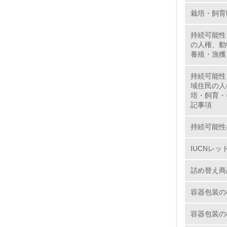
栽培・飼育
6.
持続可能性
7.
の人権、動
養殖・漁獲
8.
持続可能性
域住民の人
培・飼育・
2.
記事項
No.
持続可能性
IUCNレ
詰め替え商
9.
容器包装の
10.
容器包装の