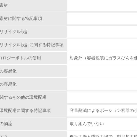
素材
<L1> 環境配慮型製品・サービスの製造・販売を積極的に行って
素材に関する特記事項
<L2> 環境配慮型製品・サービスの製造・販売状況を把握し、
リサイクル設計
グリーン購入
リサイクル設計に関する特記事項
コロジーボトルの使用
対象外（容器包装にガラスびんを
<L1> グリーン購入の取り組み方針を有し、グリーン購入を行っ
の容易化
<L2> 購入している製品・サービスの量と種類を把握し、具体
の容易化
包装・物流
関するその他の環境配慮
非該当（包装・物流を必要とする業務を行っていない）
環境配慮に関する特記事項
容量削減によるポーション容器の
<L1> 環境負荷ができるだけ小さい包装・梱包を行っている
の物流
取り組んでいない
<L2> 環境負荷ができるだけ小さい物流を行っている
エネ
自社工場と委託工場で、製品加工