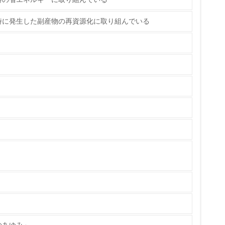
時に発生した副産物の再資源化に取り組んでいる
量削減の取り組みを行っている
な削減目標や計画を立てている
を行っている
サイクル目標や計画を立てている
動＜植林、天然林保護、間伐＞、認証品の
のあゆみ」