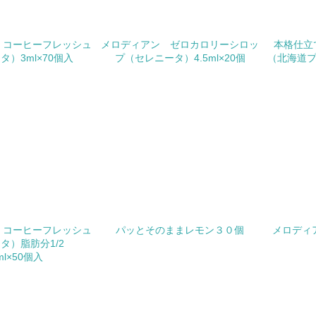
チェック項目
<L1> パンフレットやホームページ等で、自社の環境情報を積
 コーヒーフレッシュ
メロディアン ゼロカロリーシロッ
本格仕立
タ）3ml×70個入
プ（セレニータ）4.5ml×20個
（北海道プレ
<L1> パンフレットやホームページ等で、自社の社会的取り組
<L2>「２．環境への取り組み」に関する現状の数値や目標値を
<L2>「３．社会面の取り組み」に関する現状の数値や目標値を
サプライヤーへの取り組み
チェック項目
<L2> サプライヤーに対して、環境面・社会面の取り組みに関
 コーヒーフレッシュ
パッとそのままレモン３０個
メロディ
タ）脂肪分1/2
5ml×50個入
境
み
自