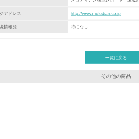
購入、原材料のトレーサビリティの確認等）を行っている
ジアドレス
http://www.melodian.co.jp
地域への貢献
境情報源
特になし
<L1> 周辺地域の環境保全活動を行い、自治体や地域団体の活
社会面の取り組み
一覧に戻る
チェック項目
その他の商品
<L1> 「人権・労働等」に関する方針、規定等を持っている
<L1> 「公正・適正な取引」に関する方針、規定等を持っている
<L1> 「情報セキュリティ」に関する方針、規定等を持っている
環境面・社会面の情報公開他