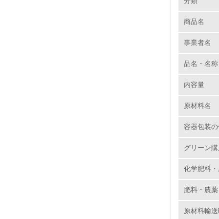
分類
※方針
商品名
1.
はい
事業者名
No.
取引事業
品名・名称
※要請
はい
内容量
1.
原材料名
2.
容器包装の
3.
グリーン購
4.
化学肥料・
肥料・農薬
原材料輸送
5.