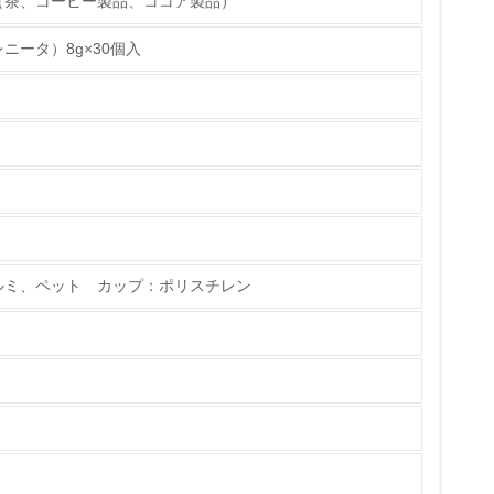
（茶、コーヒー製品、ココア製品）
ない場合は「いいえ」
ータ）8g×30個入
チェック
しているか
は「いいえ」
ルミ、ペット カップ：ポリスチレン
ている