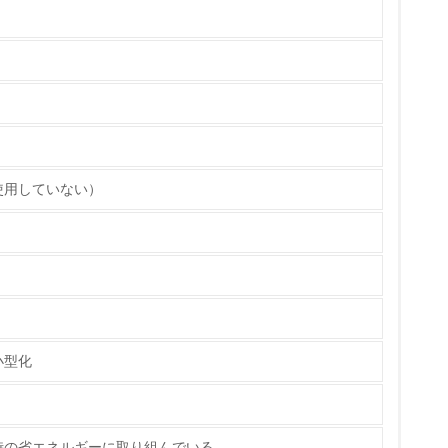
いる
具体的な販売目標や計画を立てている
使用していない）
ている
的な目標や計画を立てている
小型化
時の省エネルギーに取り組んでいる