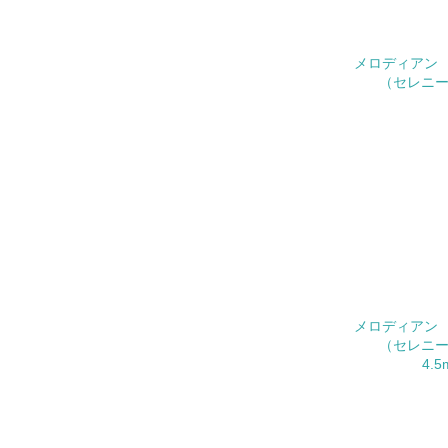
No.
26.
メロディアン
（セレニー
27.
28.
29.
5.
No.
30.
メロディアン
（セレニー
4.
その他の環
への取り組
についての
由記載