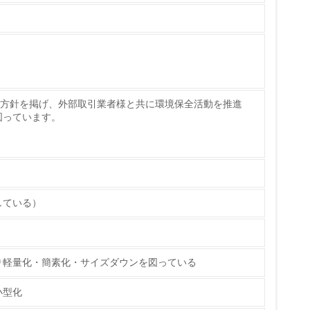
策を理解し、実践している
境方針を掲げ、外部取引業者様と共に環境保全活動を推進
図っています。
チェック
している）
ス）の使用量削減の取り組みを行っている
り軽量化・簡素化・サイズダウンを図っている
標や計画を立てている
小型化
製造・販売