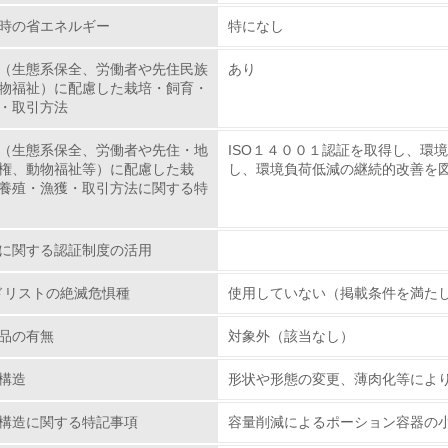
時の省エネルギー
特になし
従業員が環境方針に基づいて自分の業務の中で行うべき環境対
（生態系保全、労働者や先住民族
あり
環境活動に関する規格やプログラムを導入している
物福祉）に配慮した栽培・飼育・
→ 導入している規格名
・取引方法
第三者認証を取得している
（生態系保全、労働者や先住・地
ISO１４００１認証を取得し、環
権、動物福祉等）に配慮した栽
し、環境負荷低減の継続的改善を
養殖・漁獲・取引方法に関する特
環境への取り組み
チェック項目
に関する認証制度の活用
資源・エネルギー
ッドリストの絶滅危惧種
使用していない（掲載条件を満た
品の有無
対象外（該当なし）
<L1> 資源（投入原料、水等）とエネルギー（電力、重油、ガ
構造
形状や形態の変更、薄肉化等によ
<L2> 資源とエネルギーの使用量の把握をし、具体的な削減目
構造に関する特記事項
容量削減によるポーション容器の
環境配慮型製品・サービスの