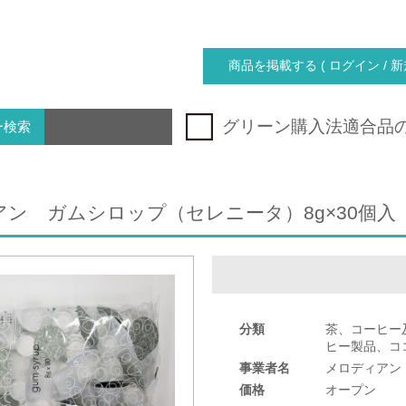
商品を掲載する ( ログイン / 新
グリーン購入法適合品
ー検索
ン ガムシロップ（セレニータ）8g×30個入
分類
茶、コーヒー
ヒー製品、コ
事業者名
メロディアン
価格
オープン