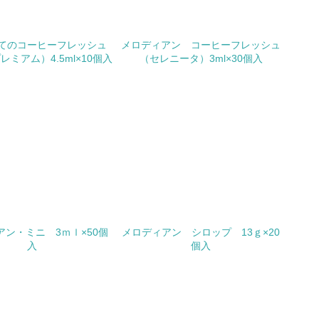
チェック
極的に公開・提供している
てのコーヒーフレッシュ
メロディアン コーヒーフレッシュ
ミアム）4.5ml×10個入
（セレニータ）3ml×30個入
みを積極的に公開・提供している
公表している
公表している
チェック
する確認・調査を実施している
アン・ミニ 3ｍｌ×50個
メロディアン シロップ 13ｇ×20
入
個入