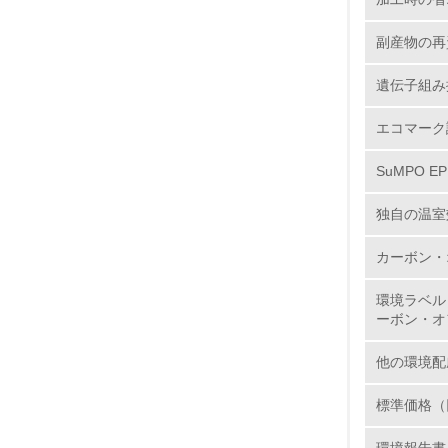
副産物の再
遺伝子組み
エコマーク
17.
SuMPO E
18.
独自の温室
カーボン・
19.
環境ラベル
ーボン・オ
20.
他の環境配
標準価格（
21.
環境報告書