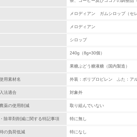
茶、コーヒー及びココアの調整品
を持っている場合は「はい」、方針を持ってい
メロディアン ガムシロップ（セレニ
環境取り組み体制
メロディアン
チェック項目
者からの情報把握に努め、情報の開示を要請
シロップ
している場合は「はい」、要請していない場合
レベル1
240g（8g×30個）
環境方針を持っている
果糖ぶどう糖液糖（国内製造）
環境対応の責任体制を定めている
使用素材名
外装：ポリプロピレン ふた：ア
環境問題に関する従業員教育を行っている
入法適合
対象外
自社に関係する主要な環境法規制を把握し、順守している
農薬の使用削減
取り組んでいない
レベル2
・除草剤削減に関する特記事項
特に無し
時の負荷低減
特になし
環境取り組み体制と成果を定期的に検証して次の活動に活かし