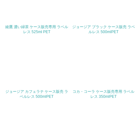
509名
問合せ先
綾鷹 濃い緑茶 ケース販売専用 ラベル
ジョージア ブラック ケース販売 ラベ
TEL
レス 525ml PET
ルレス 500mlPET
03-5466-8000（大代表）
FAX
03-6892-2906
Email
ジョージア カフェラテ ケース販売 ラ
コカ・コーラ ケース販売専用 ラベル
ベルレス 500mlPET
レス 350mlPET
URL