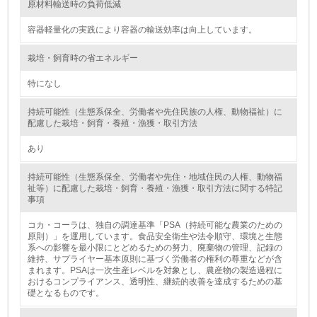
原材料輸送時の負荷低減
第三者認証を取得している
容器軽量化の実践により容器の輸送効率は向上しています。
2.環境への取り組み
栽培・飼育時の省エネルギー
資源・エネルギー
特になし
9.
持続可能性（生態系保全、労働者や先住民族の人権、動物福祉）に
配慮した栽培・飼育・養殖・漁獲・取引方法
<L1> 資源（投入原料、水等）とエネルギー（電力、重
油、ガス）の使用量削減の取り組みを行っている
あり
10.
持続可能性（生態系保全、労働者や先住・地域住民の人権、動物福
祉等）に配慮した栽培・飼育・養殖・漁獲・取引方法に関する特記
事項
<L2> 資源とエネルギーの使用量の把握をし、具体的な削
減目標や計画を立てている
コカ・コーラは、独自の調達基準「PSA（持続可能な農業のための
原則）」を運用しています。食品安全衛生や法令順守、環境と生態
環境配慮型製品・サービスの製造・販売
系への影響を最小限にとどめるための努力、廃棄物の管理、記録の
維持、サプライヤー基本原則に基づく労働者の権利の尊重などが含
まれます。PSAは一次生産レベルを対象とし、農産物の製造過程に
11.
おけるコンプライアンス、透明性、継続的改善を達成するための基
礎となるものです。
<L1> 環境配慮型製品・サービスの製造・販売を積極的に