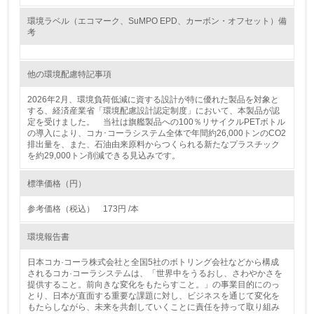
<L1> 「情報セキュリティ」に関する方針、規定等を持っ
環境ラベル（エコマーク、SuMPO EPD、カーボン・オフセット）備
ている
考
4.環境面・社会面の情報公開他
他の環境配慮特記事項
26.
2026年2月、環境負荷低減に資する設計が特に優れた製品を対象と
する、経済産業省「環境配慮設計認定制度」において、本製品が認
<L1> パンフレットやホームページ等で、自社の環境情報
定を受けました。 当社は旗艦製品への100％リサイクルPETボトル
を積極的に公開・提供している
の導入により、コカ･コーラシステム全体で年間約26,000トンのCO2
排出量を、また、石油由来原料からつくられる新たなプラスチック
を約29,000トン削減できる見込みです。
27.
<L1> パンフレットやホームページ等で、自社の社会的取
標準価格（円）
り組みを積極的に公開・提供している
参考価格（税込） 173円 /本
28.
環境報告書
<L2>「２．環境への取り組み」に関する現状の数値や目標
値を公表している
日本コカ·コーラ株式会社と全国5社のボトリング会社などから構成
されるコカ·コーラシステムは、「世界中をうるおし、さわやかさを
提供すること。前向きな変化をもたらすこと。」の事業目的にのっ
29.
とり、日本が直面する重要な課題に対し、ビジネスを通じて変化を
もたらしながら、未来を共創していくことに責任を持って取り組み