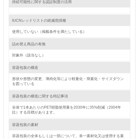
行っている
持続可能性に関する認証制度の活用
12.
IUCNレッドリストの絶滅危惧種
<L2> 環境配慮型製品・サービスの製造・販売状況を把握
し、具体的な販売目標や計画を立てている
使用していない（掲載条件を満たしている）
詰め替え商品の有無
グリーン購入
対象外（該当なし）
13.
容器包装の構造
<L1> グリーン購入の取り組み方針を有し、グリーン購入
を行っている
形状や形態の変更、薄肉化等により軽量化・簡素化・サイズダウン
を図っている
14.
容器包装の構造に関する特記事項
<L2> 購入している製品・サービスの量と種類を把握し、
具体的な目標や計画を立てている
全体で1本あたりのPET樹脂使用量を2030年に35%削減（2004年
比）する目標があります。
包装・物流
容器包装の素材
容器包装の全体もしくは一部について、単一素材化又は使用する素