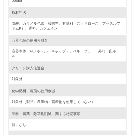
大気汚染物質に関する取り組み
500ml
4.
コカ･コーラシステムはステークホルダーと共に、「物流2024年問題」へ
の対応を背景にした物流における生産性の向上と社会課題解決に向けて、
原材料名
自社に関係する主要な環境法規制を把握し、順守している
エリアにおける物流面での協業を行ったり、自社事業所内の物流の効率化
やDXの推進を進めています。
炭酸、カラメル色素、酸味料、甘味料（スクラロース、アセスルフ
レベル2
ァムK）、香料、カフェイン
容器包装の使用素材名
5.
容器本体：PETボトル キャップ・ラベル：プラ 外箱：段ボー
環境取り組み体制と成果を定期的に検証して次の活動に活
ル
かしている
グリーン購入法適合
6.
対象外
従業員が環境方針に基づいて自分の業務の中で行うべき環
境対策を理解し、実践している
化学肥料・農薬の使用削減
7.
対象外（製品に農産物・畜産物を使用していない）
環境活動に関する規格やプログラムを導入している
肥料・農薬・除草剤削減に関する特記事項
→ 導入している規格名 ISO14001
特になし
8.