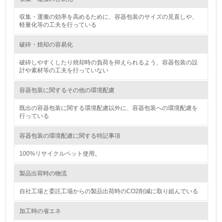
<L2> 化学物質の使用量及び外部への排出量を把握し、具
収集・運搬の効率を高めるために、容器包装のサイズの見直しや、
体的な削減目標や計画を立てている
軽量化等の工夫を行っている
破砕・焼却の容易化
廃棄物
破砕しやすくしたり焼却時の負荷を抑えられるよう、容器包装の設
19.
計や素材等の工夫を行っていない
<L1> 廃棄物の発生量の削減及びリサイクルの推進、適正
容器包装に関するその他の環境配慮
処理を行っている
既出の容器包装に関する環境配慮以外に、容器包装への環境配慮を
行っている
20.
<L2> 発生する廃棄物の量と種類を把握し、具体的な削
容器包装の環境配慮に関する特記事項
減・リサイクル目標や計画を立てている
100%リサイクルペット使用。
生物多様性保全
製品出荷時の物流
21.
自社工場と委託工場からの製品出荷時のCO2削減に取り組んでいる
<L1> 「生物多様性保全」に関する取り組み（例：森林保
加工時の省エネ
全活動＜植林、天然林保護、間伐＞、認証品の購入、原材