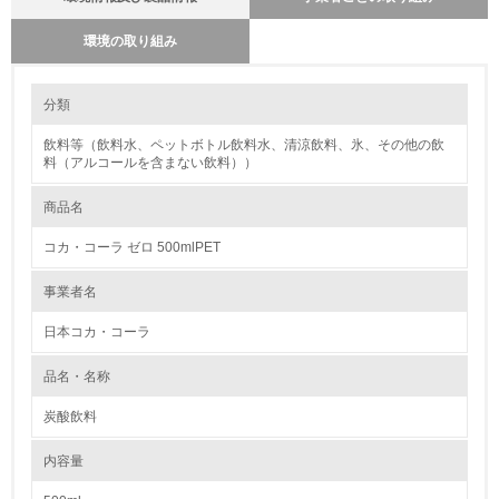
環境の取り組み
環境に配慮した原材料調達に関する方針を持っているか
環境の取り組み
分類
※方針を持っている場合は「はい」、方針を持っていない場合
は「いいえ」
飲料等（飲料水、ペットボトル飲料水、清涼飲料、氷、その他の飲
1.環境取り組み体制
コカ･コーラシステムは世界共通で、KORE（Coca-Cola Operating
料（アルコールを含まない飲料））
Requirements)と呼ばれる独自のマネジメントシステムによるオペレーシ
レベル1
ョン管理を行っています。原材料の調達から製造、物流・輸送、販売を経
商品名
てお客様に製品が届くまでの過程における「品質」「食品安全」「環境」
および「労働安全衛生」に関する基準を網羅したシステムで、国際規格
1.
ISOや各種法令の要求事項を満たしつつ、さらに厳しい基準を自らに課す
コカ・コーラ ゼロ 500mlPET
内容となっています。
環境方針を持っている
事業者名
原材料の栽培・飼育に関する方針や目標、取り組み体制
日本コカ・コーラ
2.
コカ･コーラシステムは世界共通で、KORE（Coca-Cola Operating
Requirements)と呼ばれる独自のマネジメントシステムによるオペレーシ
環境対応の責任体制を定めている
品名・名称
ョン管理を行っています。原材料の調達から製造、物流・輸送、販売を経
てお客様に製品が届くまでの過程における「品質」「食品安全」「環境」
および「労働安全衛生」に関する基準を網羅したシステムで、国際規格
炭酸飲料
3.
ISOや各種法令の要求事項を満たしつつ、さらに厳しい基準を自らに課す
内容となっています。
内容量
環境問題に関する従業員教育を行っている