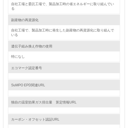
料のトレーサビリティの確認等）を行っている
自社工場と委託工場で、製品加工時の省エネルギーに取り組んでい
る
地域への貢献
副産物の再資源化
22.
自社工場で、製品加工時に発生した副産物の再資源化に取り組んで
いる
<L1> 周辺地域の環境保全活動を行い、自治体や地域団体
の活動に積極的に参加している
遺伝子組み換え作物の使用
特になし
3.社会面の取り組み
エコマーク認定番号
23.
<L1> 「人権・労働等」に関する方針、規定等を持ってい
SuMPO EPD関連URL
る
24.
独自の温室効果ガス排出量 算定情報URL
<L1> 「公正・適正な取引」に関する方針、規定等を持っ
ている
カーボン・オフセット認証URL
25.