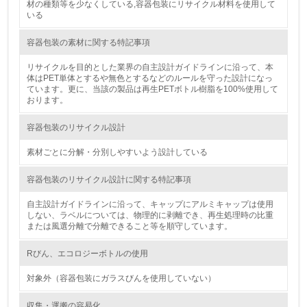
材の種類等を少なくしている,容器包装にリサイクル材料を使用して
非該当（包装・物流を必要とする業務を行っていない）
いる
15.
容器包装の素材に関する特記事項
<L1> 環境負荷ができるだけ小さい包装・梱包を行ってい
リサイクルを目的とした業界の自主設計ガイドラインに沿って、本
る
体はPET単体とするや無色とするなどのルールを守った設計になっ
ています。更に、当該の製品は再生PETボトル樹脂を100%使用して
おります。
16.
<L2> 環境負荷ができるだけ小さい物流を行っている
容器包装のリサイクル設計
素材ごとに分解・分別しやすいよう設計している
化学物質
容器包装のリサイクル設計に関する特記事項
自主設計ガイドラインに沿って、キャップにアルミキャップは使用
非該当（化学物質を使用していない）
しない、ラベルについては、物理的に剥離でき、再生処理時の比重
または風選分離で分離できること等を順守しています。
17.
Rびん、エコロジーボトルの使用
<L1> 化学物質の使用量及び外部（大気・水・土壌）への
排出量削減の取り組みを行っている
対象外（容器包装にガラスびんを使用していない）
18.
収集・運搬の容易化