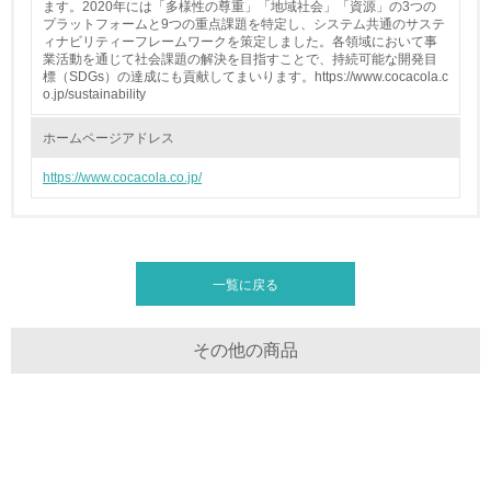
<L2>「３．社会面の取り組み」に関する現状の数値や目標
ます。2020年には「多様性の尊重」「地域社会」「資源」の3つの
値を公表している
プラットフォームと9つの重点課題を特定し、システム共通のサステ
ィナビリティーフレームワークを策定しました。各領域において事
業活動を通じて社会課題の解決を目指すことで、持続可能な開発目
5.サプライヤーへの取り組み
標（SDGs）の達成にも貢献してまいります。https://www.cocacola.c
o.jp/sustainability
30.
ホームページアドレス
<L2> サプライヤーに対して、環境面・社会面の取り組み
に関する確認・調査を実施している
https://www.cocacola.co.jp/
その他の環境への取り組みについての自由記載
一覧に戻る
事業者属性
その他の商品
業種
清涼飲料の製造販売
従業員数